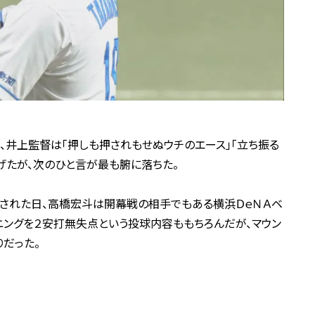
井上監督は「押しも押されもせぬウチのエース」「立ち振る
げたが、次のひと言が最も腑に落ちた。
表された日、高橋宏斗は開幕戦の相手でもある横浜ＤｅＮＡベ
ニングを２安打無失点という投球内容ももちろんだが、マウン
だった。