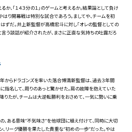
るか、「１４３分の１」のゲームと考えるか。結果論として負け
やはり開幕戦は特別な試合であろう。ましてや、チームを初
なはずだ。井上新監督が高橋宏斗に対し「オレの監督としての
と言う談話が紹介されたが、まさに正直な気持ちの吐露だろ
手
その年からドラゴンズを率いた落合博満新監督は、過去３年間
に指名して、周りのあっと驚かせた。肩の故障を抱えていた
降りたが、チームは大逆転勝利をおさめて、一気に勢いに乗
配の、ある意味“不気味さ”を他球団に植え付けて、同時に大切
ン、リーグ優勝を果たした貴重な“初めの一歩”だった。やは