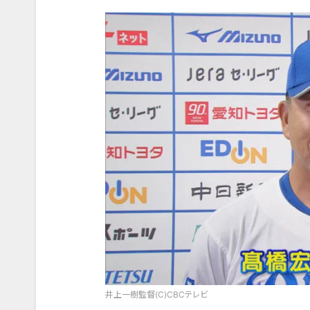
井上一樹監督(C)CBCテレビ