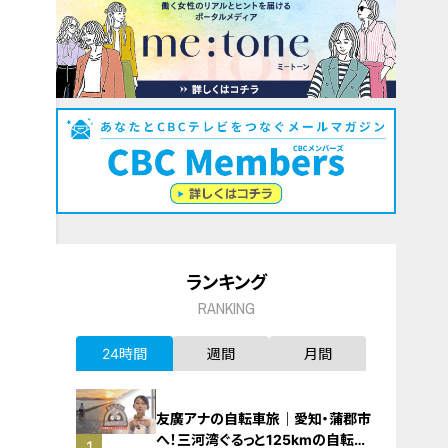
ランキング
RANKING
24時間
週間
月間
友廣アナの自転車旅｜愛知・蒲郡市
へ！三河湾ぐるっと125kmの自転車
1