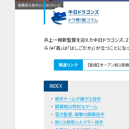
高橋宏斗投手(C)CBCテレビ
中日ドラゴンズ
ドラ検1級コラム
井上一樹新監督を迎えた中日ドラゴンズ、２
斗（※「高」は「はしごだか」）が立つことにな
関連リンク
【動画】オープン戦3連
INDEX
相手チームが嫌がる投手
開幕戦は特別なゲーム
落合監督、衝撃の開幕投手
続くは新助っ人マラー投手