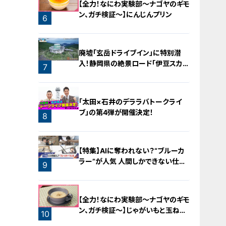
【全力！なにわ実験部～ナゴヤのギモ
ン、ガチ検証～】にんじんプリン
6
廃墟「玄岳ドライブイン」に特別潜
入！静岡県の絶景ロード「伊豆スカイ
7
ライン」の歴史と魅力に迫る
「太田×石井のデララバトークライ
ブ」の第4弾が開催決定！
8
【特集】AIに奪われない？“ブルーカ
ラー”が人気 人間しかできない仕事
9
に注目【newsX】
【全力！なにわ実験部～ナゴヤのギモ
ン、ガチ検証～】じゃがいもと玉ねぎ
10
のポタージュ