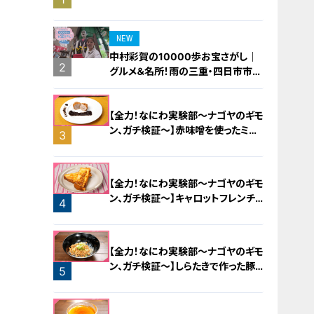
旅！【チャント！特集】
NEW
中村彩賀の10000歩お宝さがし｜
2
グルメ＆名所！雨の三重・四日市市で
お宝探し【チャント！特集】
【全力！なにわ実験部～ナゴヤのギモ
ン、ガチ検証～】赤味噌を使ったミル
3
フィーユ味噌トンカツ
【全力！なにわ実験部～ナゴヤのギモ
ン、ガチ検証～】キャロットフレンチ
4
ロースト
【全力！なにわ実験部～ナゴヤのギモ
ン、ガチ検証～】しらたきで作った豚
5
バラミンチの油そば