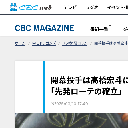
テレビ
ラジオ
イベント・
CBC MAGAZINE
番組一覧
ジ
ホーム
中日ドラゴンズ
ドラ検1級コラム
開幕投手は高橋宏斗
開幕投手は高橋宏斗に
「先発ローテの確立」
2025/03/10 17:40