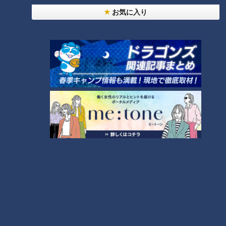
お気に入り
高橋宏斗投手(C)CBCテレビ
１軍の北谷で最も目立っていたのは、高橋宏斗である。２３歳
で迎えるシーズンになるが、前のシーズンに最優秀防御率のタ
イトルを取ったこともあってか、彼に大きな変化があった。ど
こにいるのか、その居場所が何となく分かるのである。すなわ
ち、周囲にオーラを発揮する選手に成長していた。
以前、松坂大輔さんがドラゴンズの一員となったキャンプで、