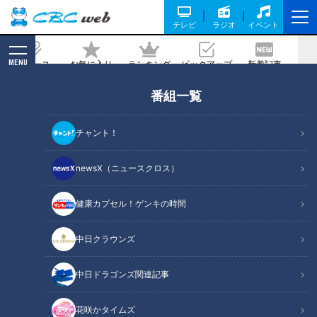
テレビ
ラジオ
イベント
MENU
ニュース
お気に入り
ランキング
ピックアップ
新着記事
CBC MAGAZINE
番組一覧
竜が変わった！沖縄キャンプで目撃した
井上ドラゴンズ逆襲への手応え
チャント！
2025/02/12 17:50
newsX（ニュースクロス）
健康カプセル！ゲンキの時間
中日クラウンズ
中日ドラゴンズ関連記事
花咲かタイムズ