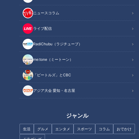
INDEX
ニュースコラム
金丸へのバースデーソング
泥だらけのノックに酔う
ライブ配信
オーラを醸し出す宏斗
福永と中田翔の打球
RadiChubu（ラジチューブ）
オススメ関連コンテンツ
me:tone（ミートーン）
「ビートルズ」とCBC
金丸へのバースデーソング
アジア大会 愛知・名古屋
ジャンル
生活
グルメ
エンタメ
スポーツ
コラム
おでかけ