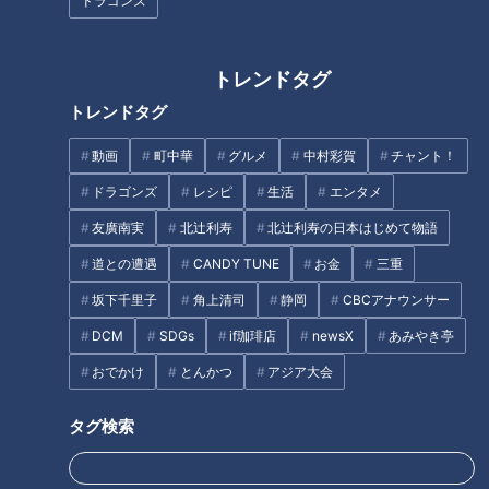
ドラゴンズ
トレンドタグ
金丸夢斗投手(C)CBCテレビ
トレンドタグ
キャンプ初日の２月１日、２軍キャンプ地である読谷村の球場
動画
町中華
グルメ
中村彩賀
チャント！
に響いたのは、ドラフト１位ルーキー金丸夢斗の誕生日を祝う
ドラゴンズ
レシピ
生活
エンタメ
歌だった。背番号「２１」の真新しいユニホームにそでを通し
友廣南実
北辻利寿
北辻利寿の日本はじめて物語
た初日は、金丸にとって２２歳の誕生日だった。練習前に落合
道との遭遇
CANDY TUNE
お金
三重
英二２軍監督が、それを紹介して、先輩後輩の選手たちが「ハ
ッピーバースデー」を合唱した。金丸にとっては思いがけない
坂下千里子
角上清司
静岡
CBCアナウンサー
誕生プレゼントであり、一生忘れられない思い出になったこと
DCM
SDGs
if珈琲店
newsX
あみやき亭
だろう。
おでかけ
とんかつ
アジア大会
２月３日には、北谷の球場で同じようにバースデーソングの合
タグ検索
唱があった。主役はオルランド・カリステ、電光掲示板にもお
祝いの言葉が映し出される、何とも粋な演出だった。