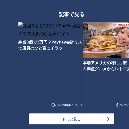
同時に対象となる投手３人の背番号も記入されている。２月７
記事で見る
日は、藤嶋健人、高橋宏斗（※「高」は「はしごだか」）、そ
して松木平優太が、３人１組でノックを受けた。
さすがに井上監督のバットコントールは巧みで、サブグラウン
弁当3個で3万円？PayPay会計ミス
ドの三遊間に立つ３選手を右へ左へ、時に前へと走らせる。取
で店員のひと言にイラッ
り損ねると、その場でスクワットの罰則付き。脚を使う特訓内
容もさることながら、監督と選手の“言葉のキャッチボール”が
本場アメリカの味に舌鼓
最高に楽しいのだ。多くのファンがネット越しにそれを見守っ
ム満点グルメからレトロ
で！愛知・東海市の感動
たが、大爆笑の連続だった。井上監督は選手たちとコミュニケ
選
ーションを取りながら、同時にファンとの交流も深めているよ
うだった。
2026/08/07 06:04
2026/
オーラを醸し出す宏斗
もっと見る