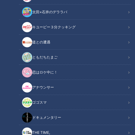
太田×石井のデララバ
井上一樹監督(C)CBCテレビ
キユーピー３分クッキング
中日ドラゴンズ
ドラ検1級コラム
道との遭遇
桜も咲いた沖縄の地で、新監督を迎えた中日ドラゴンズも開花
ともだちたまご
しようとしている。新たなリーダーである井上一樹監督によっ
恋はロケ中に！
て、２０２５年（令和７年）沖縄の北谷そして読谷、２つのキ
ャンプ地の空気は一変した。とにかく明るく元気だ。（敬称
アナウンサー
略）
ゴゴスマ
【動画】井上監督も思わず笑顔に…沖縄キャン
関連リンク
プでアピール合戦！福永選手に一発！濱選手の
ドキュメンタリー
レーザービームも【1分33秒～】
THE TIME,