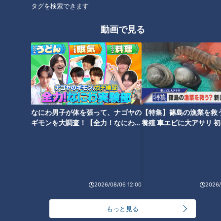
タグを検索できます
泥だらけのノックに酔う
動画で見る
なにわ男子が体を張って、ナゴヤの
【特集】篠島の漁業を救
ギモンを大調査！【全力！なにわ実
養殖 車エビに大アサリ 
験部～ナゴヤのギモン、ガチ検証
【newsX】
～】
井上一樹監督(C)CBCテレビ
2026/08/06 12:00
2026/
井上新監督が、このキャンプで始めたのが、自らがノックを打
つ特訓。名づけて「Dirty Hustle 99（ダーティー・ハッス
もっと見る
ル・ナインティナイン）」。１軍のメニュー表に書き込まれ、