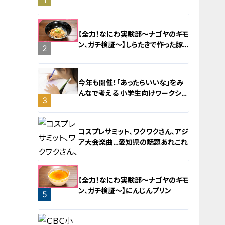
旅！【チャント！特集】
【全力！なにわ実験部～ナゴヤのギモ
ン、ガチ検証～】しらたきで作った豚
2
バラミンチの油そば
今年も開催！「あったらいいな」をみ
んなで考える 小学生向けワークショ
3
ップを大府市で開催
コスプレサミット、ワクワクさん、アジ
ア大会楽曲…愛知県の話題あれこれ
【全力！なにわ実験部～ナゴヤのギモ
ン、ガチ検証～】にんじんプリン
5
4