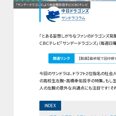
「サンデードラゴンズ」より吉田聖弥投手(C)CBCテレビ
中日ドラゴンズ
サンドラコラム
「とある妄想しがちなファンのドラゴンズ見
ＣＢＣテレビ「サンデードラゴンズ」（毎週
関連リンク
【動画】最終戦で田中幹
今回のサンドラは、ドラフト2位指名の社会
の高校生左腕・高橋幸佑投手の特集。もし
人の左腕の意外な共通点にも注目です！そ
INDEX