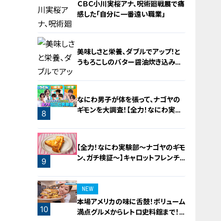
ＣＢＣ小川実桜アナ、呪術廻戦展で痛
感した「自分に一番遠い職業」
美味しさと栄養、ダブルでアップ！と
うもろこしのバター醤油炊き込みご
飯
6
なにわ男子が体を張って、ナゴヤの
ギモンを大調査！【全力！なにわ実験
8
部～ナゴヤのギモン、ガチ検証～】
7
【全力！なにわ実験部～ナゴヤのギモ
ン、ガチ検証～】キャロットフレンチ
9
ロースト
NEW
本場アメリカの味に舌鼓！ボリューム
10
満点グルメからレトロ史料館まで！