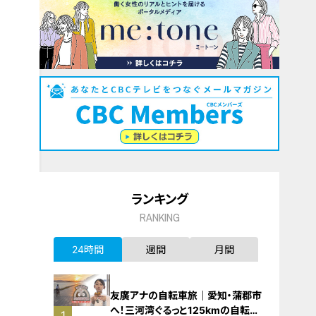
ランキング
RANKING
24時間
週間
月間
友廣アナの自転車旅｜愛知・蒲郡市
へ！三河湾ぐるっと125kmの自転車
1