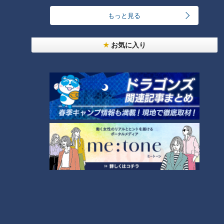
スに、きっちりと犠牲フライを打って先制点。福永はとにかく
もっと見る
バットの振りが力強く潔い。さらに、その福永が魅せたのは守
備だった。
お気に入り
２対１で迎えた９回裏、ライデル・マルティネスが背負った１
死２、３塁の大ピンチに、代打の松山竜平が打ち上げた３塁フ
ァールフライを、背中を向けながらもスライディングキャッ
チ。それだけでも上手かったのだが、タッチアップで本塁を狙
った３塁ランナーの俊足・羽月隆太郎を送球で刺した。このダ
ブルプレーで試合終了。ランナーの背中を意識しながらも「こ
こしかない」というコースで投げた、そんなプロの技を見せて
もらった。これで２連勝。
戦力外から復活した板山