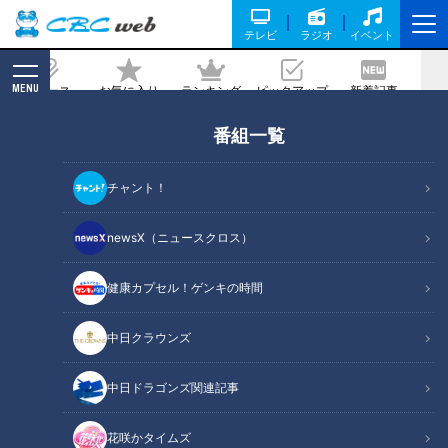
テレビ
ラジオ
イベント
MENU
ニュース
お気に入り
ランキング
ピックアップ
新着記事
CBC MAGAZINE
番組一覧
高橋宏斗が開けた“再加速”への扉！立浪
竜が首位カープに３連勝、残る課題は？
チャント！
2024/07/08 18:20
newsX（ニュースクロス）
健康カプセル！ゲンキの時間
中日クラウンズ
中日ドラゴンズ関連記事
花咲かタイムズ