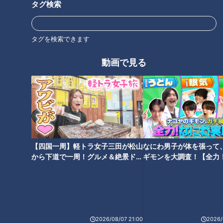
タグ検索
「サンデードラゴンズ」より高橋宏斗投手(C)CBCテレビ
開幕ローテーション入りこそ逃したものの、高橋宏斗は安定し
タグを検索できます
たピッチングを続けている。ストレートの伸びもよく、スプリ
動画で見る
ットの切れもいい。大きく崩れることはなく、そのマウンドは
見ていて安心できる。首位カープとの初戦、初回にいきなり先
頭の秋山翔吾にヒットを許したものの、その後は危なげない投
球が続く。８回を終えたところで、投げた球数は８５球だっ
た。
本人も「意識した」と言うが、「マダックス」という意味を知
【四国一周】軽トラ女子三田が松山
なにわ男子が体を張って
から下道で一周！グルメ＆絶景ドラ
ギモンを大調査！【全力
っていたファンも、それを楽しみにして９回を迎えた。得点は
イブ⑳
験部～ナゴヤのギモン、
２対０でリード、９回を三者凡退に抑え完封したところで９９
～】
球。まさに「１００球未満」ぎりぎりの“マダックス”達成だっ
た。このところカード初戦をまかされている高橋宏斗、「エー
ス」と呼ぶのは早いが“エース級”の活躍であることは間違いな
2026/08/07 21:00
2026/