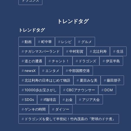
ドラゴンズ
「１００球未満で完封すること」であり、メジャーリーグ殿堂
入りを果たした投手に由来する。生涯にその快挙を１３度も達
成したグレッグ・マダックス投手、その名前から付けられたの
トレンドタグ
である。そして、ドラゴンズの高橋宏斗（※「高」は「はしご
トレンドタグ
だか」）が初めて達成した。
動画
町中華
レシピ
グルメ
ナガシマスパーランド
中村彩賀
北辻利寿
生活
“エース級”宏斗の熱投
道との遭遇
チャント！
ドラゴンズ
伊豆半島
newsX
エンタメ
中部国際空港
北辻利寿の日本はじめて物語
夏目みな美
藤田朋子
10000歩お宝さがし
CBCアナウンサー
DCM
SDGs
if珈琲店
お金
アジア大会
ゲンキの時間
ダイソー
ドラゴンズを愛して半世紀！竹内茂喜の『野球のドテ煮』