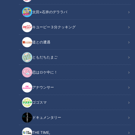
太田×石井のデララバ
「サンデードラゴンズ」より高橋宏斗投手(C)CBCテレビ
キユーピー３分クッキング
中日ドラゴンズ
ドラ検1級コラム
道との遭遇
週末の名古屋は、連日３５度を超す猛暑に襲われた。しかし、
ともだちたまご
ドラゴンズファンにとっては、そんな暑さも心地よく感じられ
恋はロケ中に！
たのではないだろうか。本拠地バンテリンドームを舞台に、首
位を走る広島東洋カープに３連勝したのである。（敬称略）
アナウンサー
【動画】最強の二遊間誕生！？ファインプレイ
ゴゴスマ
関連リンク
連発！ ロドリゲス【1分18秒～】 田中幹也
【1分31秒～】
ドキュメンタリー
THE TIME,
INDEX