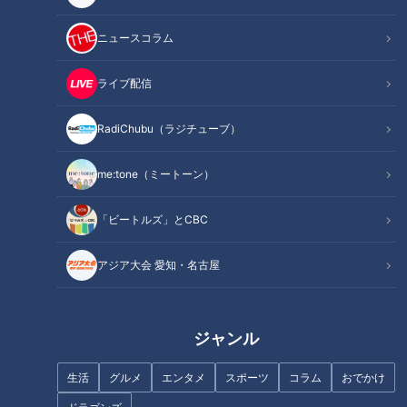
知っていますか「マダックス」
ニュースコラム
“エース級”宏斗の熱投
福永は打撃でも守備でも･･･
ライブ配信
戦力外から復活した板山
打てない打線の悩み続く
RadiChubu（ラジチューブ）
オススメ関連コンテンツ
me:tone（ミートーン）
「ビートルズ」とCBC
知っていますか「マダックス」
アジア大会 愛知・名古屋
「マダックス」という言葉が飛び交った。２０２４年７月５日
の夜である。いつの頃からか「キャリアハイ」とか「スイー
プ」とか、プロ野球にも英語表現が使われるようになった。普
ジャンル
通に「自己最高」とか「同一カード連勝」とかでいいと思うの
だが、この「マダックス」は少々説明が必要だろう。
生活
グルメ
エンタメ
スポーツ
コラム
おでかけ