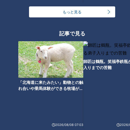
い。
もっと見る
福永は打撃でも守備でも･･･
記事で見る
師匠は鶴瓶。笑福亭鉄瓶
入りまでの苦難
「北海道に来たみたい」動物との触
れ合いや乗馬体験ができる牧場がオ
ススメ！不動産屋さんが住みたい街
とは
福永裕基選手(C)CBCテレビ
高橋宏斗力投の翌日は、２年目の福永裕基が躍動した。３回裏
2026/08/08 07:03
2026/
には、先発の梅津晃大からの３連打で迎えた１死満塁のチャン