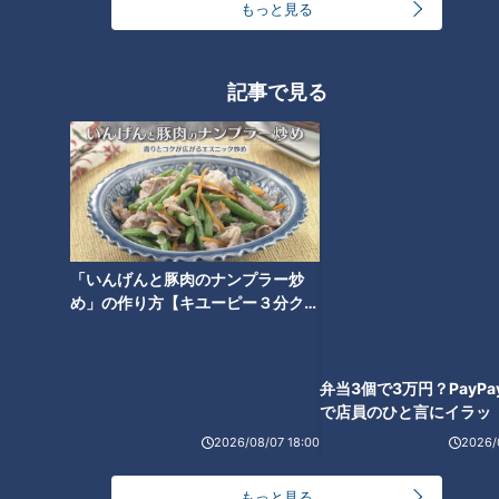
もっと見る
それは明らかにネットの文例集から拾ってきたような文言。苦
笑しながらも高橋投手の真面目さを感じ取った前田投手は質問
記事で見る
ひとつひとつに対し、丁寧に答えていった。この時、前田投手
からもらったアドバイスがプロ3年目を迎える高橋投手の支え
となった。
弁当3個で3万円？PayP
で店員のひと言にイラッ
今シーズン、プロ入り3年目であっても、実質一軍は2年目と
なる高橋投手。“2年目のジンクス”への不安を抱いていた。前
「いんげんと豚肉のナンプラー炒
田投手が広島カープ在籍時、2年目で9勝を挙げ、3年目もフル
め」の作り方【キユーピー３分クッ
シーズン一軍で投げ抜き8勝した実績をどこか“自分に似てい
キング】
る”と感じた高橋投手。なぜ高卒3年目で成績を残すことができ
たのか。シーズンに向ける心構えなど質問をぶつけた。経験
者・前田投手の導き出した答えはシンプルかつ先発投手にとっ
て当たり前なものであった。
2026/08/07 18:00
2026/
もっと見る