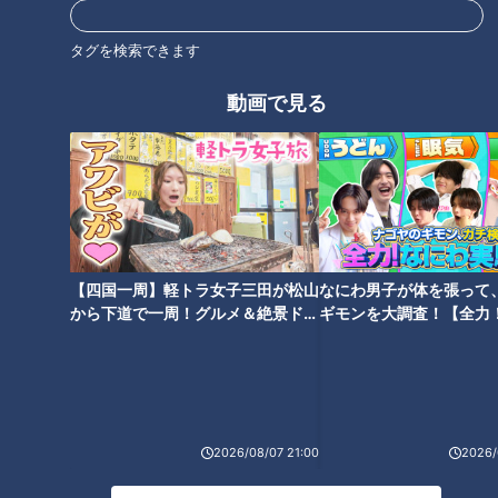
タグを検索できます
動画で見る
「サンデードラゴンズ」より高橋宏斗投手(C)CBCテレビ
【四国一周】軽トラ女子三田が松山
なにわ男子が体を張って
から下道で一周！グルメ＆絶景ドラ
ギモンを大調査！【全力
侍ジャパン最年少で世界一に貢献した高橋投手。そんな高橋投
イブ⑳
験部～ナゴヤのギモン、
手が今シーズン前に対談したのが憧れのメジャーリーガー、前
～】
田健太投手だった。緊張の初対面、前田投手への想いを手紙に
したためた。
2026/08/07 21:00
2026/
高橋投手「前田健太様 冬のひだまりがことのほか暖かく感じ
られる寒冷の候…」