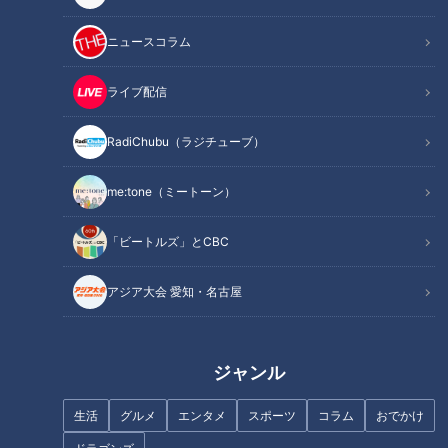
飛躍の3年目
ニュースコラム
憧れのメジャーリーガーから贈られた言葉
チームメイトからの“救いの助言”
ライブ配信
約束を果たした規定投球回達成
オススメ関連コンテンツ
RadiChubu（ラジチューブ）
me:tone（ミートーン）
飛躍の3年目
「ビートルズ」とCBC
アジア大会 愛知・名古屋
ジャンル
生活
グルメ
エンタメ
スポーツ
コラム
おでかけ