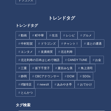
ドラゴンズ
「サンデードラゴンズ」より高橋宏斗投手(C)CBCテレビ
トレンドタグ
トレンドタグ
今週のサンドラ、ゲストは飛躍の3年目となった高橋宏斗投手
（※「高」は、はしごだか）。3月のワールド・ベースボー
動画
町中華
生活
レシピ
グルメ
ル・クラシック（以下、ＷＢＣ）で侍ジャパンの一員として世
中村彩賀
ドラゴンズ
チャント！
道との遭遇
界一を経験。レギュラーシーズンでは1年通じて先発ローテー
エンタメ
友廣南実
北辻利寿
ションを守り、自身初の規定投球回をクリアし、25試合に登
北辻利寿の日本はじめて物語
CANDY TUNE
お金
板して7勝11敗、防御率2・53の成績を収めた。契約更改では
年俸も3500万円から2800万円アップの推定6300万円でサイ
三重
坂下千里子
夏目みな美
角上清司
ン。その成功の裏には、尊敬するメジャーリーガーから贈られ
静岡
CBCアナウンサー
DCM
SDGs
た言葉にあった。
if珈琲店
newsX
あみやき亭
おでかけ
とんかつ
憧れのメジャーリーガーから贈られた言葉
タグ検索