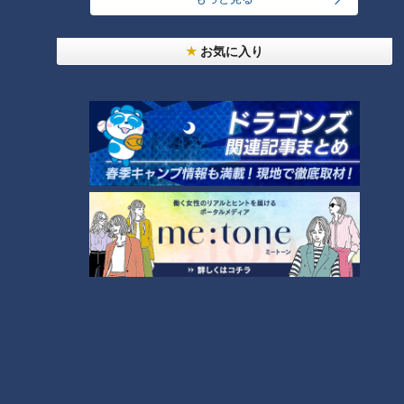
“苦労しろ！！ 1年間ローテは必ず守る”
前田投手「１年間初めてローテ-ションを守り通す、規定投球
お気に入り
回数を目指すとなった時に必ずしんどい時があります。打たれ
ても調子が悪くても必ず修正して、絶対二軍に落とされない、
絶対ローテーションから外されないことが大事。しがみついて
でもしっかり1年間一軍で投げ抜いて欲しい」
その時から忘れることなく高橋投手が意識したのは1年間ロー
テーションを守り抜き、規定投球回数クリアすることだった。
チームメイトからの“救いの助言”