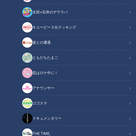
太田×石井のデララバ
「サンデードラゴンズ」より高橋宏斗投手(C)CBCテレビ
キユーピー３分クッキング
中日ドラゴンズ
道との遭遇
サンドラコラム
ともだちたまご
【ドラゴンズを愛して半世紀！竹内茂喜の『野球のドテ煮』】
恋はロケ中に！
ＣＢＣテレビ「サンデードラゴンズ」（毎週日曜日12時54分
から東海エリアで生放送）
アナウンサー
【動画】「ものすごくお金が高い…」川上憲伸
ゴゴスマ
関連リンク
が明かす大リーグ事情！欲しいデータは個人で
買う？？【3分43秒～】
ドキュメンタリー
THE TIME,
INDEX