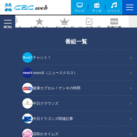
テレビ
ラジオ
イベント
MENU
ニュース
お気に入り
ランキング
ピックアップ
新着記事
CBC MAGAZINE
番組一覧
ドラ高橋宏斗投手、激動のシーズンを振
り返る 若き右腕を支えたのはメジャー
チャント！
リーガーのある言葉だった
newsX（ニュースクロス）
2023/12/04 16:50
健康カプセル！ゲンキの時間
中日クラウンズ
中日ドラゴンズ関連記事
花咲かタイムズ