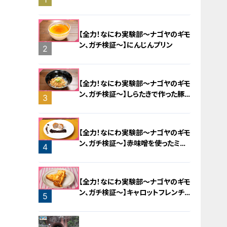
旅！【チャント！特集】
【全力！なにわ実験部～ナゴヤのギモ
ン、ガチ検証～】にんじんプリン
2
【全力！なにわ実験部～ナゴヤのギモ
ン、ガチ検証～】しらたきで作った豚
3
バラミンチの油そば
【全力！なにわ実験部～ナゴヤのギモ
ン、ガチ検証～】赤味噌を使ったミル
4
フィーユ味噌トンカツ
【全力！なにわ実験部～ナゴヤのギモ
ン、ガチ検証～】キャロットフレンチ
5
ロースト