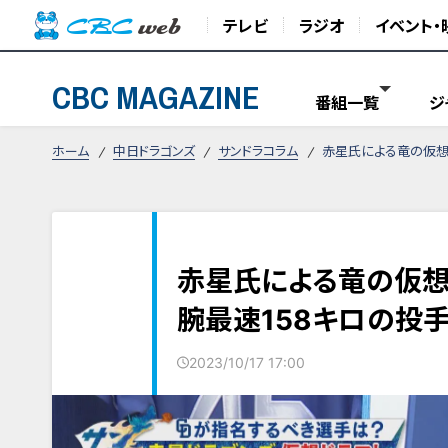
テレビ
ラジオ
イベント・
CBC MAGAZINE
番組一覧
ジ
ホーム
中日ドラゴンズ
サンドラコラム
赤星氏による竜の仮想
赤星氏による竜の仮想
腕最速158キロの投手
2023/10/17 17:00