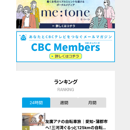
ランキング
RANKING
24時間
週間
月間
友廣アナの自転車旅｜愛知・蒲郡市
へ！三河湾ぐるっと125kmの自転車
1