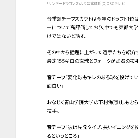
「サンデードラゴンズ」より音重鎮氏(C)CBCテレビ
音重鎮チーフスカウトは今年のドラフト1位
ーについて高評価しており、中でも東都大学
けではないと話す。
その中から話題に上がった選手たちを紹介
最速155キロの直球とフォークが武器の投手
音チーフ
「変化球もキレのある球を投げてい
面白い」
おなじく青山学院大学の下村海翔（しもむら
投手。
音チーフ
「彼は先発タイプ、長いイニングを
るというところ」