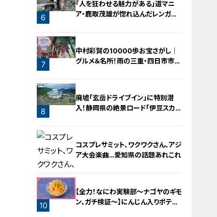
「人を狂わせる魅力がある」道マニ
ア・鹿取茂雄が惚れ込んだレンガの
6
橋梁とは？未公開の道3選
中村彩賀の10000歩お宝さがし｜
グルメ＆名所！雨の三重・四日市市で
7
お宝探し【チャント！特集】
廃墟「玄岳ドライブイン」に特別潜
入！静岡県の絶景ロード「伊豆スカイ
8
ライン」の歴史と魅力に迫る
コスプレサミット、ワクワクさん、アジ
ア大会楽曲…愛知県の話題あれこれ
【全力！なにわ実験部～ナゴヤのギモ
ン、ガチ検証～】にんじん入りポテト
10
サラダ