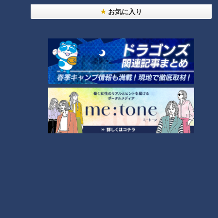
お気に入り
「サンデードラゴンズ」より大野雄大投手と木下拓哉捕手(C)CBCテレビ
そして、ドラゴンズファンにとって今オフ最大の喜び「大野残
留」。これをチームとして「大野効果」に変え、Aクラス万
歳！ではなく優勝するためには、カギは、木下拓哉捕手だと、
彼を推す。