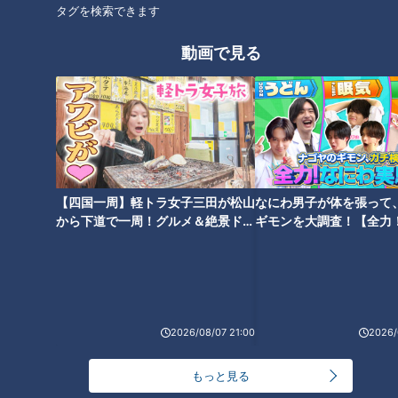
タグを検索できます
途中で近道して、よくコーチに見つかってた。でも、雄大は、
嫌いじゃない」
動画で見る
「彼が凄いのは、練習量。どれだけやらせても、へこたれな
い。何やっても疲れない。潰れない。じゃあ、なぜ、そのスタ
ミナが、ピッチングに活きないんだと。あいつに何かを教えた
というより、そこからやったね」
投手の基本であり、昨今、議論されがちなランニングの量と
【四国一周】軽トラ女子三田が松山
なにわ男子が体を張って
から下道で一周！グルメ＆絶景ドラ
ギモンを大調査！【全力
質。しかし、それが投げるスタミナとなり、まさに、今季の完
イブ⑳
験部～ナゴヤのギモン、
投完封劇に、見事に繋がっているではないか。
～】
また、師匠今中元コーチは、肝心なブルペン投球についても、
彼の性格を把握した上で、管理でも放任でもなく、追い込みつ
2026/08/07 21:00
2026/
つ伸ばした。
もっと見る
「いいから毎日投げろ！ではなく、4日間で合計400球は投げ