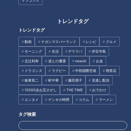
ドラゴンズ
INDEX
師匠が語る、大野雄大の凄さ
トレンドタグ
優勝のカギ、木下拓哉
トレンドタグ
オススメ関連コンテンツ
動画
ナガシマスパーランド
レシピ
グルメ
モーニング
生活
デララバ
伊豆半島
師匠が語る、大野雄大の凄さ
北辻利寿
道との遭遇
newsX
お金
ドラゴンズ
ラグビー
中部国際空港
喫茶店
「球数」で思い出す、今中さんと大野投手の師弟関係。2012
板東英二
町中華
藤田朋子
見逃し配信
年秋、阿久比球場での秋キャンプ。プロ2年目オフの大野が、
古傷の心配なく鍛えに鍛え抜かれて、今があるといっていい。
10000歩お宝さがし
THE TIME
おでかけ
今中さんは当時を振り返る。
エンタメ
ゲンキの時間
コラム
ラーメン
「あいつは珍しい男ですよ。根っからの投手なのに、投げるこ
タグ検索
とがそれほど好きじゃない。お前、ピッチャーなのにどうゆう
ことやと。ただ、俺は現役時代に嫌いだったランニング。俺は