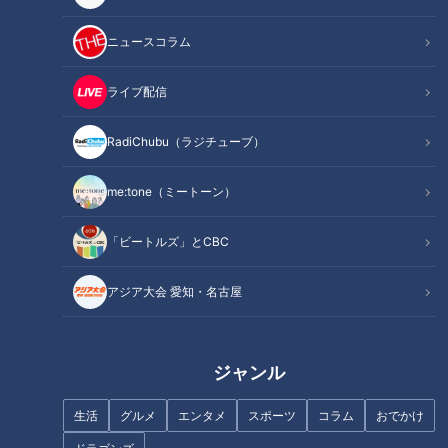
ない。スピードがアップしてる訳でもない。ただ、ひとつ言え
るのは、コントロールの不安が無くなったことが、自信に繋が
ニュースコラム
ったね」
ライブ配信
「確かに、ツーシームに頼り過ぎない配球が決まりました
RadiChubu（ラジチューブ）
ね？」
私、宮部が聞く。
me:tone（ミートーン）
「いや、カッコつけてコーナーコーナーで抑えようとかが、無
「ビートルズ」とCBC
くなっただけ。意表を突いた内角がたまたま決まるのもイイけ
ど、だいたい抑えているのは、真ん中近辺ですよ」
アジア大会 愛知・名古屋
「今季の雄大の10完投6完封、これはほんとに凄い。これも、
どんどんストライクを投げることが出来たから。そうすれば、
ジャンル
打者は振ってくれて、空振りや凡打にできる。そうじゃない
と、球数を抑えることができないですよ」
生活
グルメ
エンタメ
スポーツ
コラム
おでかけ