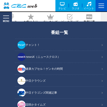
テレビ
ラジオ
イベント
MENU
ニュース
お気に入り
ランキング
ピックアップ
新着記事
CBC MAGAZINE
番組一覧
今中慎二「あいつは珍しい男」育ての親
が語る、大野雄大の凄さ
チャント！
2020/11/26 10:30
newsX（ニュースクロス）
健康カプセル！ゲンキの時間
中日クラウンズ
中日ドラゴンズ関連記事
花咲かタイムズ