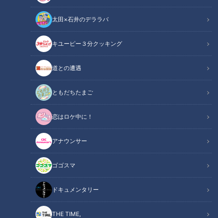
太田×石井のデララバ
キユーピー３分クッキング
道との遭遇
今中慎二「あいつは珍しい男」育ての親が語る、大野雄大の凄さ
ともだちたまご
中日ドラゴンズ
アナウンサーコラム
恋はロケ中に！
7年連続Bクラスという、負の歴史を見事に断ち切った立役
アナウンサー
者、大野雄大投手。しかし、かつて投手コーチを務めた今中慎
二さんは、冷静に語る。
ゴゴスマ
「あいつは、相変わらず開幕のスタートダッシュは良くない
ドキュメンタリー
が、その後、一気に覚醒したね。自信を持てば、人は変われ
る！そこに尽きるね。だって、一球一球は、去年と何も変わら
THE TIME,