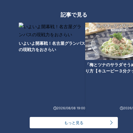
なさいと伝えたね。キャンプの1クールで400球ずつ、そうす
れば、1か月で2000球近くになるからね。それと、毎日、いち
記事で見る
いち言ってたら、彼自身の成長はない。自分で考え、シーズン
中を想定しろと。先発ローテの投手は、毎日試合で投げない
よ。でも、週に一回先発したら100球は超える。練習で150球
いよいよ開幕戦！名古屋グランパス
投げ込んでも、試合の100球程度のこともあるしね」
の現戦力をおさらい
「あと、いわゆるブルペンというのは、コーナーに投げられて
「梅とツナのサラダそう
も、自信にはならない。自己満足でしかないんよ。それを試合
り方【キユーピー３分ク
にどう活かすか、想定でしかない。そもそも雄大は、ガッチガ
チの管理を一番面倒くさがるタイプやからね」
かつて孤高のサウスポーと貴ばれた今中さんは、1993年には
最多勝と沢村賞を受賞した自身の姿を重ねる。
2026/08/08 19:00
2026/
もっと見る
優勝のカギ、木下拓哉