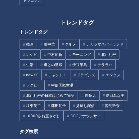
ドラゴンズ
“パンマニア”が認めるサンドイ
ッチとは？
トレンドタグ
タグ
トレンドタグ
動画
町中華
グルメ
ナガシマスパーランド
動画
ドキュメンタリー
チャント！
レシピ
中村彩賀
モーニング
北辻利寿
生活
道との遭遇
伊豆半島
デララバ
オススメ関連コンテンツ
newsX
チャント！
ドラゴンズ
エンタメ
ラグビー
中部国際空港
北辻利寿の日本はじめて物語
喫茶店
夏目みな美
板東英二
藤田朋子
見逃し配信
鷲見玲奈
10000歩お宝さがし
CBCアナウンサー
“指がないハト”が都会の真ん中
担任の先生が週替わり？働き方
で次々に…一体なぜ？背景に人
改革を進める中学校 秘訣は「チ
タグ検索
間の「ゴミ」も 徹底調査
ーム制」