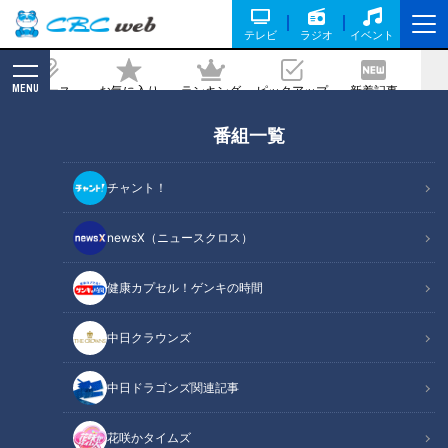
テレビ
ラジオ
イベント
MENU
ニュース
お気に入り
ランキング
ピックアップ
新着記事
CBC MAGAZINE
番組一覧
“リーダー育成学校”の文化祭とは？中学
生が人を束ねるメソッド学ぶ演劇「監督
チャント！
は僕です」
newsX（ニュースクロス）
2023/11/15 19:00
健康カプセル！ゲンキの時間
中日クラウンズ
中日ドラゴンズ関連記事
花咲かタイムズ