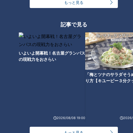
もっと見る
記事で見る
いよいよ開幕戦！名古屋グランパス
の現戦力をおさらい
「梅とツナのサラダそう
ランキング
り方【キユーピー３分ク
RANKING
24時間
週間
月間
友廣アナの自転車旅｜愛知・蒲郡市へ！三河湾ぐる
っと125kmの自転車旅！【チャント！特集】
2026/08/08 19:00
2026/
1
もっと見る