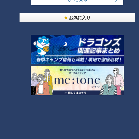
大学のサークルで増える？複数のスポーツを融合さ
せた「ピックルボール」
お気に入り
盛り放題のモーニングが「400円」！？人気すぎて
客殺到 名古屋＆岐阜の「激安モーニング」とは？
3
300円でパン食べ放題も！？岐阜のおすすめ激安モ
ーニング３店を紹介！
4
2
弁当3個で3万円？PayPay会計ミスで店員のひと言
にイラッ
「人を狂わせる魅力がある」道マニア・鹿取茂雄が
惚れ込んだレンガの橋梁とは？未公開の道3選
6