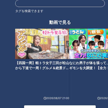
タグを検索できます
動画で見る
障害があっても“みんなと一緒
学校に行きたくない君へ…「自
に”教室へ…寝たきり少女と友達
分を責めなくていい」元不登校
の学校生活
漫画家が送るメッセージ
【四国一周】軽トラ女子三田が松山
なにわ男子が体を張って
から下道で一周！グルメ＆絶景ドラ
ギモンを大調査！【全力
イブ⑳
験部～ナゴヤのギモン、
～】
「学校に行きたくない」「コロ
ナ禍でストレス」８年連続増加
の不登校に新たな試み‥中学校
2026/08/07 21:00
2026/
内のフリースクール CBCドキ
ュメンタリー