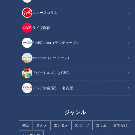
ニュースコラム
ライブ配信
RadiChubu（ラジチューブ）
生徒たちが手作りする『図書館
四日市の良さを広め色んなPRを
まつり』とは？ 愛知『瀬戸高
したい…高校生が課外活動でプ
校』でマヂラブ野田、青春を取
ロ顔負けの“食品開発” ホテルと
me:tone（ミートーン）
り戻す！
コラボしメニュー化も
「ビートルズ」とCBC
アジア大会 愛知・名古屋
クラシックを身近にするスギテ
今ではなかなか見かけない「こ
ツの誠意あるお笑いとは？
どもの夏休みの風景」とは？
ジャンル
生活
グルメ
エンタメ
スポーツ
コラム
おでかけ
今も生き残る「アロエ原理主
義」とは？