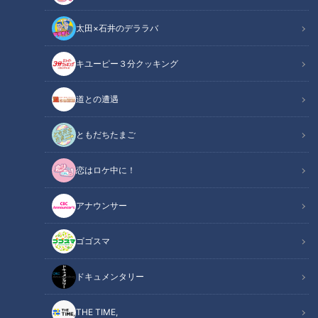
太田×石井のデララバ
キユーピー３分クッキング
ドキュメンタリー
長編ドキュメンタリー
道との遭遇
日本のリーダー育成を掲げる中間一貫校、愛知の海陽学園に密
ともだちたまご
着しました。
恋はロケ中に！
文化祭の演劇もリーダーの資質を試す場というんですが、一体
どのようなものか見てきました。
アナウンサー
2023年11月15日「チャント！」放送
ゴゴスマ
この記事の画像を見る
ドキュメンタリー
この記事を見たあなたへのおすすめ
THE TIME,