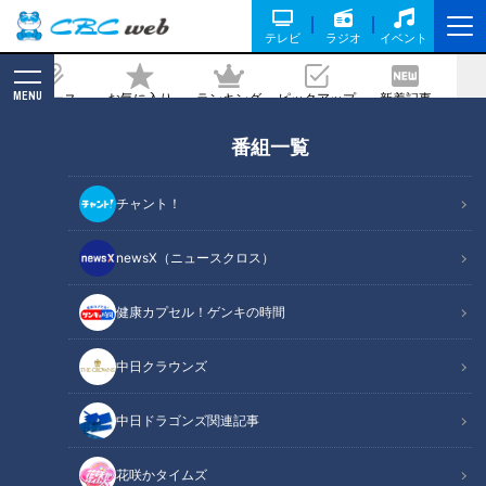
テレビ
ラジオ
イベント
MENU
ニュース
お気に入り
ランキング
ピックアップ
新着記事
CBC MAGAZINE
番組一覧
直火ではなく、余熱で焼いていた！？外
はカリカリ、中はモチモチの「石窯パ
チャント！
ン」の工房に潜入！「愛知・岐阜・三重
の今行くべきパン屋さん」ランキングは
newsX（ニュースクロス）
必見！
健康カプセル！ゲンキの時間
2025/03/01 06:03
2025年2月26日放送
中日クラウンズ
中日ドラゴンズ関連記事
花咲かタイムズ