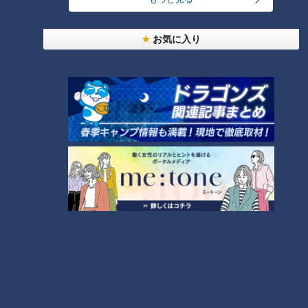
CBCテレビ『デララバ』
お気に入り
「愛知・岐阜・三重の今行くべきパン屋さん」第8位は、愛
知・安城市にある本店をはじめ、県内に6店舗を展開する「パ
ンのトラ」。名古屋市の八事店では、1日にお店に並ぶパンは
120種類以上！一番人気の「食パン」は、2014年に「24時間
で最も販売した焼きたての食パン」のギネス世界記録を持って
います。1店舗だけで24時間で3941斤を販売しました。
モチモチの食パンの秘密を探るべく厨房へ。80℃を超える熱
湯に小麦粉を加えてこねる「湯種（ゆだね）製法」で、デンプ
ンにお餅のような粘り気を出しているそう。さらに、餅つき機
でつくことで、モチモチした食感になるのだとか。一般的な食
パンの水分量は68～70％ですが、パンのトラの食パンは90％
くらいとのこと。