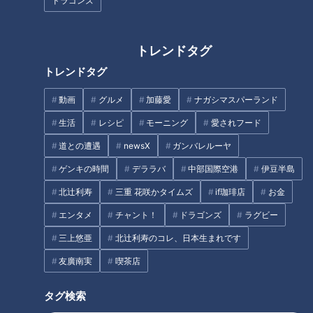
ドラゴンズ
の会員の総称。代表の石臥博代（いしぶしひろよ）さんは、こ
れまでに5万個以上のパンを食べてきたパン好き界のレジェン
ドです。
トレンドタグ
トレンドタグ
動画
グルメ
加藤愛
ナガシマスパーランド
生活
レシピ
モーニング
愛されフード
道との遭遇
newsX
ガンバレルーヤ
ゲンキの時間
デララバ
中部国際空港
伊豆半島
北辻利寿
三重 花咲かタイムズ
if珈琲店
お金
エンタメ
チャント！
ドラゴンズ
ラグビー
三上悠亜
北辻利寿のコレ、日本生まれです
CBCテレビ『デララバ』
友廣南実
喫茶店
「愛知・岐阜・三重の今行くべきパン屋さん」第10位は、三
タグ検索
重・菰野町の「マリアージュ ドゥ ファリーヌ」。スイーツ界