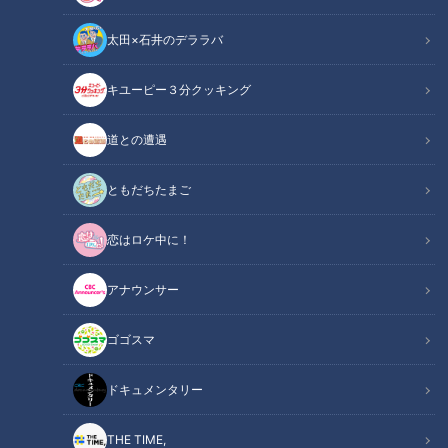
太田×石井のデララバ
キユーピー３分クッキング
道との遭遇
CBCテレビ『デララバ』
ともだちたまご
太田×石井のデララバ
デララバ
恋はロケ中に！
爆笑問題・太田光と石井亮次アナウンサーが、東海地方の定番
アナウンサー
を深掘りするバラエティ『太田×石井のデララバ』！今回は、
「パン好き会員」が厳選！「愛知・岐阜・三重の今行くべきパ
ゴゴスマ
ン屋さんベスト10」（2024年11月～12月 パン好き会員63人に
アンケート調査）を発表！東海3県に850軒以上あるパン屋さ
ドキュメンタリー
んの中で、一番おいしいパン屋さんは？
THE TIME,