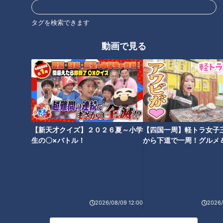
の巨匠・辻󠄀口博啓シェフが手がける大人気ベーカリー。複合温
泉施設「アクアイグニス」の中にあり、「国産小麦のクロワッ
タグを検索できます
サン」や「ブリオッシュメロンパン」など、約100種類がライ
ンナップ。
動画で見る
責任者の中西智彦さんは、2020年にパンの世界大会「シゲッ
プインターナショナルベーカリーカップ」で第3位に輝いたス
ゴ腕パン職人。世界3位に輝いた「パン オ ルヴァン」は、発
酵に必要な酵母を15年継ぎ足して熟成させた小麦の香りがたま
らない一品です。
【新天才クイズ】２０２６夏～小学
【四国一周】軽トラ女子
生の〇×バトル！
から下道で一周！グルメ
名物は、多い日には1日約1000個も売れる細長い「カレーパ
イブ⑳
ン」。松阪牛を豚肉、玉ねぎ、ニンジンと共にペースト状にな
るまでじっくりと炒め、食材のうまみが凝縮した極上のカレー
ルウに！3時間煮込んだルウを、薄いモチモチの生地で包んで
います。
2026/08/09 12:00
2026/