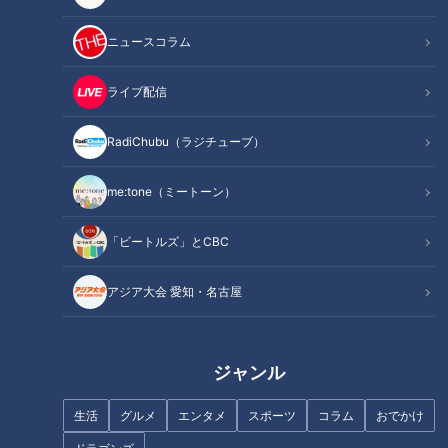
INDEX
ニュースコラム
世界3位に輝いたパン職人が作る松阪牛のカレーパン！
ギネス世界記録のお餅のようなモチモチ食パン！
ライブ配信
老舗の「あんドーナツ」や、フルーツたっぷりの「デニッ
シュ」もランクイン！
RadiChubu（ラジチューブ）
気温が高いと作れない！？今しか食べられない限定クロワ
ッサン！
me:tone（ミートーン）
約4時間薪を燃やして余熱で焼く石窯パン！
オススメ関連コンテンツ
「ビートルズ」とCBC
アジア大会 愛知・名古屋
世界3位に輝いたパン職人が作る松阪牛のカレー
パン！
ジャンル
パン好き会員とは、パン好き協会・パンマルシェ・パン屋さん
生活
グルメ
エンタメ
スポーツ
コラム
おでかけ
ぽなど、全国に3万人以上いるパンを愛する人たちのグループ