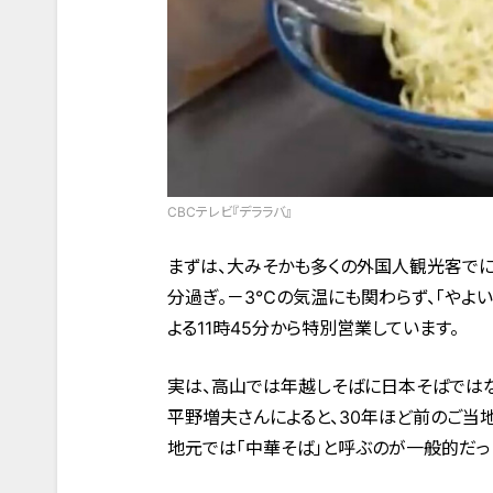
CBCテレビ『デララバ』
まずは、大みそかも多くの外国人観光客でにぎ
分過ぎ。－3℃の気温にも関わらず、「やよい
よる11時45分から特別営業しています。
実は、高山では年越しそばに日本そばではな
平野増夫さんによると、30年ほど前のご当
地元では「中華そば」と呼ぶのが一般的だっ