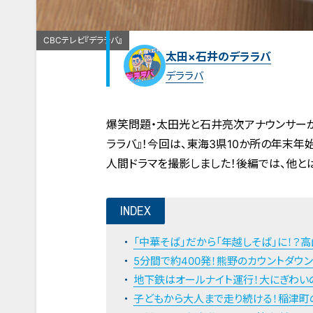
CBCテレビ『デララバ』
太田×石井のデララバ
デララバ
爆笑問題・太田光と石井亮次アナウンサーが
ララバ』！今回は、東海3県10か所の年末年
人間ドラマを撮影しました！後編では、他と
INDEX
「中華そば」だから「年越しそば」に！？
5分間で約400発！熊野のカウントダウ
地下鉄はオールナイト運行！大にぎわい
子どもから大人まで走り続ける！稲津町