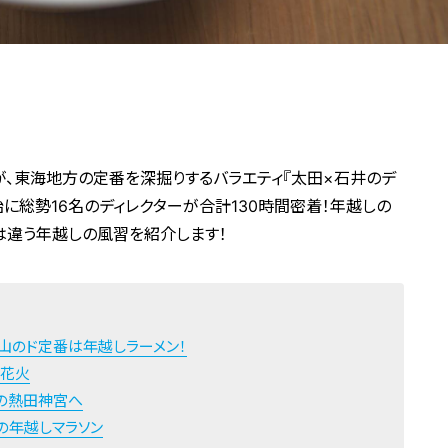
、東海地方の定番を深掘りするバラエティ『太田×石井のデ
始に総勢16名のディレクターが合計130時間密着！年越しの
は違う年越しの風習を紹介します！
高山のド定番は年越しラーメン！
ン花火
の熱田神宮へ
の年越しマラソン