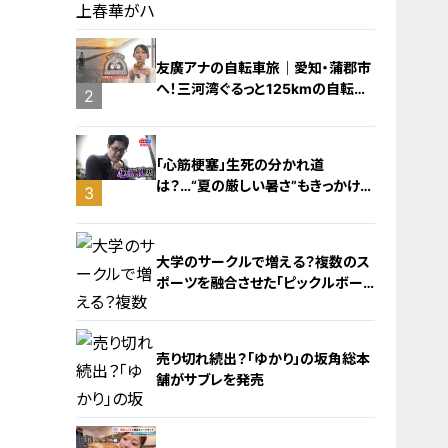
友廣アナの自転車旅｜愛知・蒲郡市
へ！三河湾ぐるっと125kmの自転車
2
旅！【チャント！特集】
1
「心筋梗塞」生死の分かれ道
は？…“夏の厳しい暑さ”もきっかけ
3
に！発症前のキケンなサインと対処
法
大学のサークルで増える？複数のス
ポーツを融合させた「ピックルボー
ル」
売り切れ続出？「ゆかり」の坂角総本
舗がサブレを発売
4