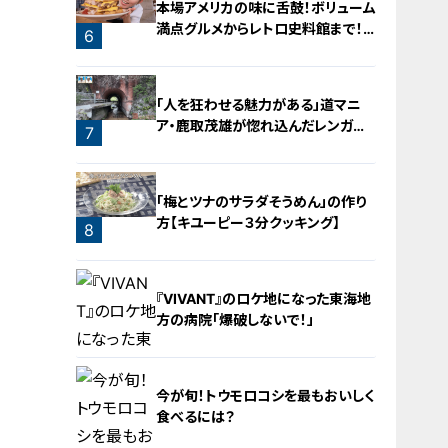
本場アメリカの味に舌鼓！ボリューム
満点グルメからレトロ史料館まで！
6
愛知・東海市の感動スポット3選
5
「人を狂わせる魅力がある」道マニ
ア・鹿取茂雄が惚れ込んだレンガの
7
橋梁とは？未公開の道3選
「梅とツナのサラダそうめん」の作り
方【キユーピー３分クッキング】
8
『VIVANT』のロケ地になった東海地
方の病院「爆破しないで！」
今が旬！トウモロコシを最もおいしく
食べるには？