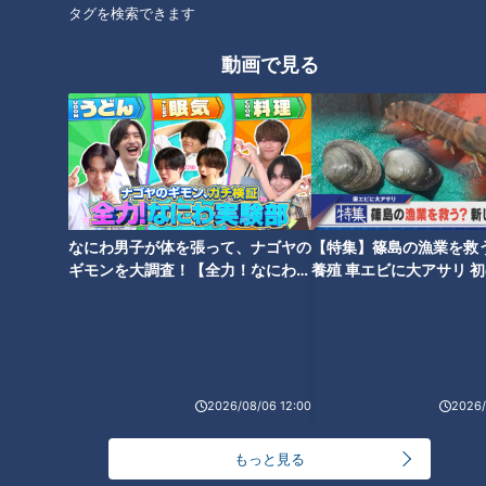
タグを検索できます
「ますだおかだ」増田英彦さん。増田さんは「体が痛いです
～」とすかさずエコノミーネタに乗っかりながら、「当てちゃ
動画で見る
いますよ！マスクちゃいます？」と見事に正解しました。
なにわ男子が体を張って、ナゴヤの
【特集】篠島の漁業を救
ギモンを大調査！【全力！なにわ実
養殖 車エビに大アサリ 
験部～ナゴヤのギモン、ガチ検証
【newsX】
～】
2026/08/06 12:00
2026/
CBCテレビ『ゴゴスマ』
もっと見る