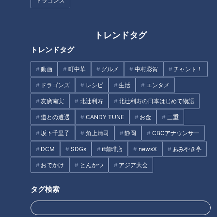
ドラゴンズ
CBCテレビ『ゴゴスマ』
トレンドタグ
トレンドタグ
飛行機に乗った気分で楽しむ今日の中継は丸岡町から。入江
アナが「左手をご覧ください」と指し示すと、壁の棚一面に浴
動画
町中華
グルメ
中村彩賀
チャント！
衣の帯の反物がズラリと並んでいます。黄色、桃色、赤色など
ドラゴンズ
レシピ
生活
エンタメ
いろいろな色、さまざまな柄が壮観です。丸岡町は織物業がさ
友廣南実
北辻利寿
北辻利寿の日本はじめて物語
かんな町。この日訪れた「小杉織物」は、浴衣の帯の生産シェ
道との遭遇
CANDY TUNE
お金
三重
アが全国No.1です。「でも、今日の主役は帯ではありません」
坂下千里子
角上清司
静岡
CBCアナウンサー
と入江アナ。いったい何をリポートしてくれるのでしょうか？
DCM
SDGs
if珈琲店
newsX
あみやき亭
コロナ禍により、全国のお祭りや花火大会などの中止が相次
おでかけ
とんかつ
アジア大会
ぐ中、帯の受注は激減しています。入江アナはフリップを取り
出し、「小杉織物が浴衣の帯を織る技術で、新しく挑戦したの
タグ検索
は？」とスタジオにクイズを出題。「黒い服を着ているエコノ
ミークラスのお客さま、答えをお願いします」と指名したのは