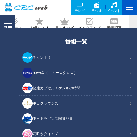
テレビ
ラジオ
イベント
MENU
ニュース
お気に入り
ランキング
ピックアップ
新着記事
CBC MAGAZINE
番組一覧
元CAのアナウンサーがPR！北陸の織物
の技術でマスクを製造
チャント！
2021/08/13 16:00
newsX（ニュースクロス）
健康カプセル！ゲンキの時間
中日クラウンズ
中日ドラゴンズ関連記事
花咲かタイムズ