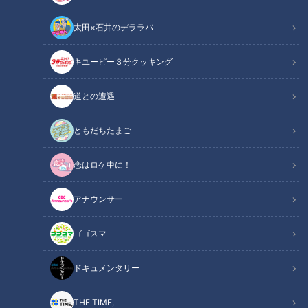
太田×石井のデララバ
キユーピー３分クッキング
ゴゴスマ
列島生報告！今日はダレなんサー
道との遭遇
コロナ禍が続き、楽しみにしていた夏祭りやイベントも中
ともだちたまご
止。浴衣を着る機会も少ない夏です。今回は福井県から、浴衣
の帯を作る会社の新しいチャレンジを紹介します。
恋はロケ中に！
CBCテレビ『ゴゴスマ』の「列島生報告 今日はダレなんサ
アナウンサー
ー」。全国の名物アナウンサーがご当地の魅力を生中継で紹介
ゴゴスマ
するコーナーです。この日は福井県からMRO北陸放送の入江
美寿々（みすず）アナが出演しました。元国際線のキャビンア
ドキュメンタリー
テンダントという珍しい経歴の入江アナは、番組MCの石井亮
次アナが呼び掛けると軽やかな音楽の中、浴衣姿で登場。「当
THE TIME,