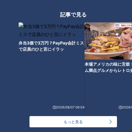
隣の部屋に移動すると、テーブルの上には、ネコの顔のかわ
いいデザインや和風の柄など、さまざまなマスクが並んでいま
記事で見る
した。小杉織物のマスクは、1980円～3960円の価格で、何と
200種類以上もあるそうです。入江アナが着けているのも小杉
織物のマスク。「さらっとしていて、優しい素材です。肌荒れ
弁当3個で3万円？PayPay会計ミス
が気になる人にもおすすめです。息もとてもしやすい」と絶賛
で店員のひと言にイラッ
します。
本場アメリカの味に舌鼓
ム満点グルメからレトロ
で！愛知・東海市の感動
選
2026/08/07 06:04
2026/
もっと見る