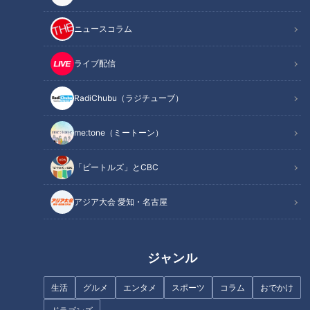
機はまもなく離陸いたします。シートベルトは腰の位置でしっ
かりお締めいただきますよう、お願いいたします」とキャビン
ニュースコラム
アテンダント風の話し方でスタートします。「アテンションプ
リーズ、本日はMRO国内線ゴーゴースマイル号にご搭乗いた
ライブ配信
だき、誠にありがとうございます。本日の機長は石井亮次、私
は中継を担当します入江美寿々です」とあいさつすると「私が
RadiChubu（ラジチューブ）
機長！ありがとうございます。やっぱり上手ですね！」と石井
アナも相好を崩します。
me:tone（ミートーン）
「ビートルズ」とCBC
アジア大会 愛知・名古屋
ジャンル
生活
グルメ
エンタメ
スポーツ
コラム
おでかけ