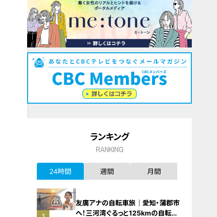
ランキング
RANKING
24時間
週間
月間
友廣アナの自転車旅｜愛知・蒲郡市
へ！三河湾ぐるっと125kmの自転車
1