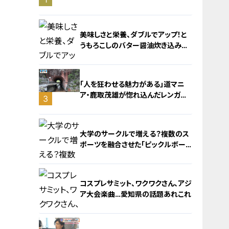
旅！【チャント！特集】
美味しさと栄養、ダブルでアップ！と
うもろこしのバター醤油炊き込みご
飯
「人を狂わせる魅力がある」道マニ
ア・鹿取茂雄が惚れ込んだレンガの
3
橋梁とは？未公開の道3選
2
大学のサークルで増える？複数のス
ポーツを融合させた「ピックルボー
ル」
コスプレサミット、ワクワクさん、アジ
ア大会楽曲…愛知県の話題あれこれ
4