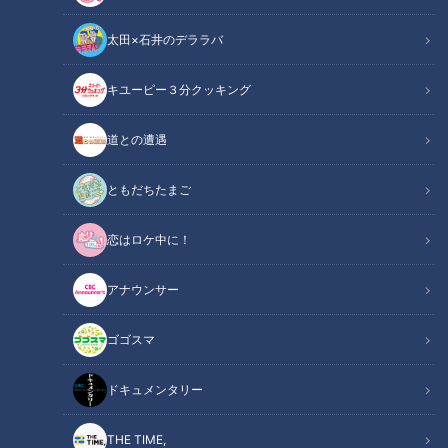
太田×石井のデララバ
CBCテレビ『チャント！』
キユーピー３分クッキング
チャント！
道との遭遇
「チャント！」特集
ともだちたまご
今が旬の野菜、白菜。冬の定番料理である鍋のイメージが強い
恋はロケ中に！
ですが、実は和風・洋風・中華と幅広いレシピに活躍する万能
野菜でもあります。今回は、白菜農家の方に教わった、白菜の
アナウンサー
おいしいレシピや長持ちする保存方法をご紹介します！
ゴゴスマ
INDEX
ドキュメンタリー
白菜と言えば、やっぱり鍋！ 県内有数の産地で聞き込み調
査
THE TIME,