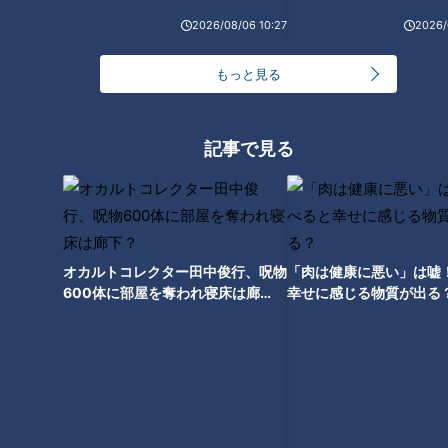
2026/08/06 10:27
2026/
もっと見る
記事で見る
CBCテレビ『チャント！』
オカルトコレクター田中俊行、呪物
「肉は健康に悪い」は嘘
600体に部屋を奪われ寝床は廊
幸せに感じる物質が出る
豊田市内にある「産直市場いこまい若林」でも、最盛期を迎え
下？
た白菜が、以前より少しずつお値打ち価格になってきていま
す。買い物客にもおすすめのレシピを教えてもらいました。
（買い物客）
「庭にゆずが生っているので、ゆずを使って漬物を作る。『白