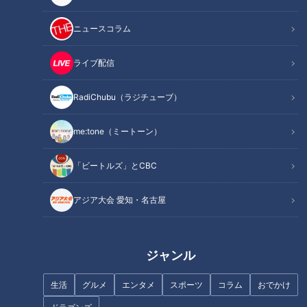
長持ちする保存方法は…外側の葉からむいて使う！？
農家直伝！簡単＆豪快な白菜レシピをたっぷりご紹介
ニュースコラム
オススメ関連コンテンツ
ライブ配信
白菜と言えば、やっぱり鍋！ 県内有数の産地で聞
RadiChubu（ラジチューブ）
き込み調査
me:tone（ミートーン）
「ビートルズ」とCBC
アジア大会 愛知・名古屋
ジャンル
生活
グルメ
エンタメ
スポーツ
コラム
おでかけ