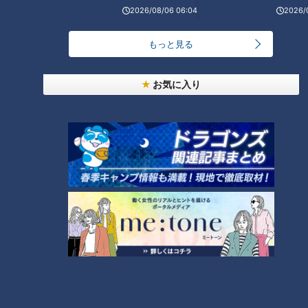
2026/08/06 06:04
2026/
菜の甘酢漬け』にしたり、『白菜のクリーム煮』にしたり。ホ
ワイトソースを作って合わせる」
もっと見る
別の買い物客からは、中華に使うという声もありました。
お気に入り
（買い物客）
「鍋はもちろん、中華にも使う。『白菜たっぷり八宝菜』と
か。本当に便利な野菜」