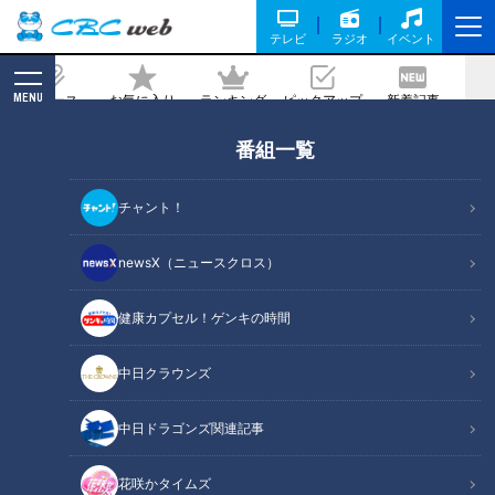
テレビ
ラジオ
イベント
MENU
ニュース
お気に入り
ランキング
ピックアップ
新着記事
CBC MAGAZINE
番組一覧
フライパンで簡単！丸ごと楽しむ「白菜
ステーキ」!? 冬の旬野菜・白菜で作る農
チャント！
家直伝の絶品レシピを紹介
newsX（ニュースクロス）
2024/12/24 06:03
2024年12月11日放送
健康カプセル！ゲンキの時間
中日クラウンズ
中日ドラゴンズ関連記事
花咲かタイムズ