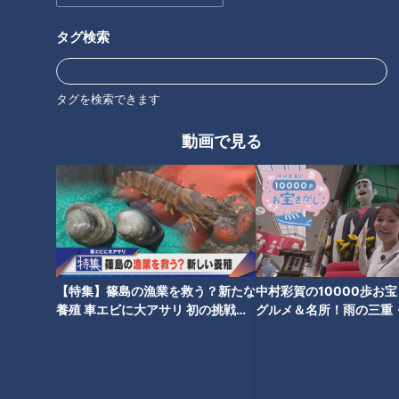
セになる「キムチ鍋」、「白菜と鶏肉のミソ鍋」、さらに「白
菜と豚肉のミルフィーユ鍋」など、農家さんからたくさんのレ
タグ検索
パートリーが挙がりました。
（白菜農家）
タグを検索できます
「（鍋が）一番手っ取り早いしさ、（他の材料も）ぶち込んじ
動画で見る
ゃえばいい。一番甘みもでる」
「何にでも染まれるのが白菜の良さ」
また、猿投地区で栽培している白菜は、えぐみや辛みがない品
種のため、生でもおいしくいただけます。白菜を好きな大きさ
に切って、韓国のりと一緒に和えて「白菜サラダ」にして食べ
るとの声もありました。
【特集】篠島の漁業を救う？新たな
中村彩賀の10000歩お
養殖 車エビに大アサリ 初の挑戦
グルメ＆名所！雨の三重
【newsX】
でお宝探し【チャント！
長持ちする保存方法は…外側の葉からむいて使
う！？