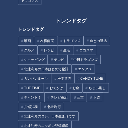
ドラゴンズ
CBCテレビ『チャント！』
愛知県豊田市は、猿投地区を中心に年間660トンもの白菜を出
トレンドタグ
荷する、県内有数の産地です。収穫作業をしていた農家の方に
トレンドタグ
よると、１日で約1000玉もの白菜を収穫するそうです。これ
からの時期、寒さの影響でより甘みが増しおいしくなると言い
動画
友廣南実
ドラゴンズ
道との遭遇
ます。では、白菜農家の方たちは、どのように食べているので
グルメ
レシピ
生活
ゴゴスマ
しょうか。
ショッピング
テレビ
中日ドラゴンズ
（白菜農家）
北辻利寿の日本はじめて物語
エンタメ
「やっぱり鍋。これぐらいの（小さめサイズ）白菜だったら1
ガンバレルーヤ
松本道弥
CANDY TUNE
玉まるごと入れる。（鍋の）フタが浮くくらい入れる」
THE TIME
おでかけ
お金
ちょい足し
チャント！
テレビ番組
三重
下道
土鍋にカットした白菜をたっぷり詰めると、フタが浮くほどの
量になりますが、30～40分ほど煮込むと、白菜がしんなりし
井端弘和
北辻利寿
てフタがしっかり閉まるようになるそうです。白菜をざく切り
北辻利寿のコレ、日本生まれです
にして白だしで煮込んだ「白菜たっぷり雑煮」や、ピリ辛がク
北辻利寿のニッポン記憶遺産