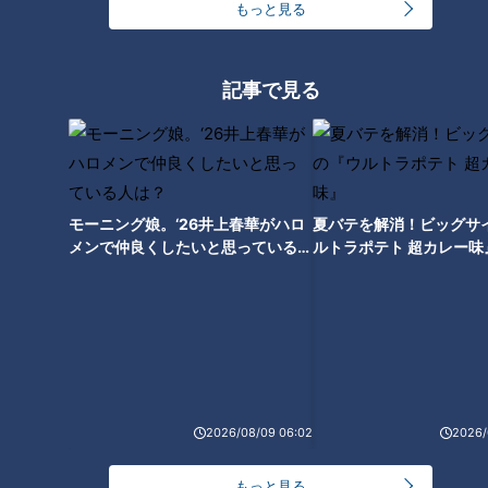
もっと見る
記事で見る
モーニング娘。‘26井上春華がハロ
夏バテを解消！ビッグサ
メンで仲良くしたいと思っている人
ルトラポテト 超カレー味
は？
CBCテレビ『チャント！』いただきます！ほぼ地元だけ 愛されフード
元々、大手パンメーカーの豊川工場として始めたパン製造。１
９５１年にそこから独立する形で『大和製パン（現・ヤマトパ
ン）』を設立。以来、オリジナルのパンを開発していく中で５
０年ほど前に誕生したのが『たけの子パン』です。
2026/08/09 06:02
2026/
もっと見る