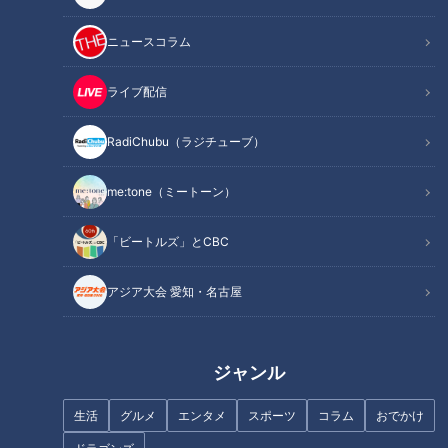
ャント！】
ニュースコラム
INDEX
ライブ配信
レトロ感もあり！ 地元パンメーカーが作る手作りパン
独立から生まれたオリジナルパンが大当たり！
RadiChubu（ラジチューブ）
“安くておいしいパン”を時代に合わせて進化！
オススメ関連コンテンツ
me:tone（ミートーン）
「ビートルズ」とCBC
レトロ感もあり！ 地元パンメーカーが作る手作り
アジア大会 愛知・名古屋
パン
ジャンル
生活
グルメ
エンタメ
スポーツ
コラム
おでかけ