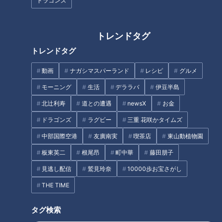
ドラゴンズ
トレンドタグ
トレンドタグ
動画
ナガシマスパーランド
レシピ
グルメ
CBCテレビ『チャント！』いただきます！ほぼ地元だけ 愛されフード
モーニング
生活
デララバ
伊豆半島
『たけの子パン』とはクリームが入ったコルネのような渦巻き
北辻利寿
道との遭遇
newsX
お金
パンで、『ヤマトパン』で期間限定販売されているそう。店舗
ドラゴンズ
ラグビー
三重 花咲かタイムズ
におじゃますると、竹をイメージしたレトロなパッケージに包
まれた『たけの子パン』を発見。
中部国際空港
友廣南実
喫茶店
東山動植物園
板東英二
根尾昂
町中華
藤田朋子
見逃し配信
鷲見玲奈
10000歩お宝さがし
THE TIME
タグ検索