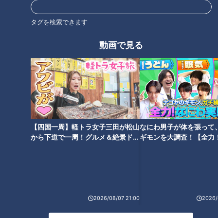
タグを検索できます
動画で見る
CBCテレビ『チャント！』いただきます！ほぼ地元だけ 愛されフード
早速いただくと、「クロワッサンに近いようなパン生地。中の
クリームは軽くて、フワッフワッとしています」と加藤アナ。
『ヤマトパン』は、学校給食なども手掛ける地元のパンメーカ
ーで、毎日２０種類ほどのパンを朝から焼き上げます。『たけ
【四国一周】軽トラ女子三田が松山
なにわ男子が体を張って
の子パン』は油少なめの生地を何層にも重ねたデニッシュを、
から下道で一周！グルメ＆絶景ドラ
ギモンを大調査！【全力
コルネの型にひとつひとつ巻き付けて発酵させたら、外側がパ
イブ⑳
験部～ナゴヤのギモン、
～】
リっとなるよう焼き上げ、クリームを手作業で絞り込んで仕上
げます。
2026/08/07 21:00
2026/
独立から生まれたオリジナルパンが大当たり！