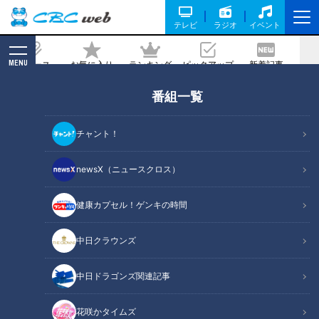
テレビ
ラジオ
イベント
MENU
ニュース
お気に入り
ランキング
ピックアップ
新着記事
CBC MAGAZINE
番組一覧
加藤愛アナが愛知県豊川市の『たけの子
パン』を調査！ １日２０００個の記録
チャント！
も！ 大ヒットの“幻のパン”が長年愛され
るワケ
newsX（ニュースクロス）
2024/01/31 17:00
2024年1月25日放送
健康カプセル！ゲンキの時間
中日クラウンズ
中日ドラゴンズ関連記事
花咲かタイムズ