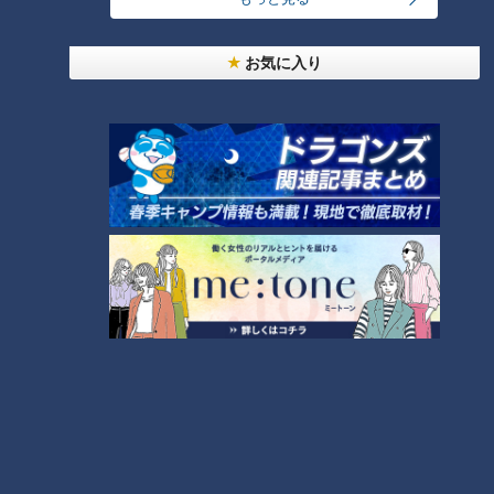
お気に入り
CBCテレビ『チャント！』いただきます！ほぼ地元だけ 愛されフード
形がタケノコに似ているため、そのまま名前となりました。最
初はキヨスクや学校の購買で販売を始め、地元で馴染みの商品
になっていき、いまやスーパーマーケットには専用棚もできる
ほど。多い時には１日２０００個売り上げた記録もある大ヒッ
ト商品になりました。毎日、昼すぎに焼きたてが並ぶと夕方に
は売り切れることも多く、“幻のパン”とも呼ばれているそうで
す。