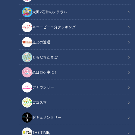
太田×石井のデララバ
キユーピー３分クッキング
CBCテレビ『チャント！』いただきます！ほぼ地元だけ 愛されフード
道との遭遇
チャント！
いただきます！ほぼ地元だけ愛されフード
ともだちたまご
恋はロケ中に！
その町以外ではあまり知られていないけど…地元の人はみんな
知っている！ その町で生まれ、根づく愛されフード。ＣＢＣ
アナウンサー
の加藤愛アナウンサーが全力で調査します。今回は、豊川稲荷
が有名な『愛知県豊川市』。お馴染みの食べ物といえば“稲荷
ゴゴスマ
ずし”ですが、調査したのは『たけの子パン』です。
ドキュメンタリー
【動画はコチラ】ほぼ愛知・豊川市だけ愛され
関連リンク
フード『たけの子パン』をいただきます！【チ
THE TIME,