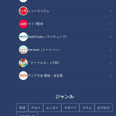
地名しりとりで狙い通りの
地名しりとりの旅でついに
結果に！？フェリーで四国
「大分ループ」脱出！？ ヒ
ニュースコラム
に上陸 初代旅人ワッキーも
ッチハイクは無事に成功な
地名しりとり 旅人ながつ
地名しりとり 旅人ながつ
絶賛の宇和島鯛めしに「お
るか
の挑戦
の挑戦
「地名しりとり 旅人ながつ
「地名しりとり 旅人ながつ
ライブ配信
いしい」連発
の挑戦」記事
の挑戦」記事
2024/06/11 08:46
2024/06/03 17:55
RadiChubu（ラジチューブ）
エンタメ
7ORDER
エンタメ
7ORDER
me:tone（ミートーン）
「ビートルズ」とCBC
アジア大会 愛知・名古屋
2024年5月25日放送
2024年5月18日放送
恐れていた「大分ループ」
まさかのハプニング連発！
に突入！？ 「地名しりと
狙うは三重県の「津市」 地
り」の相手探しにも大苦
名しりとりで超過酷旅に突
地名しりとり 旅人ながつ
地名しりとり 旅人ながつ
戦！ 作戦変更でゴールなる
入！？
の挑戦
の挑戦
ジャンル
「地名しりとり 旅人ながつ
「地名しりとり 旅人ながつ
か
の挑戦」記事
の挑戦」記事
2024/05/28 06:03
2024/05/21 16:50
生活
グルメ
エンタメ
スポーツ
コラム
おでかけ
エンタメ
7ORDER
エンタメ
7ORDER