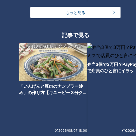
エンタメ
7ORDER
エンタメ
7ORDER
もっと見る
記事で見る
「地名しりとり」が約20年
ぶりに復活！旅人ながつの
2022年12月1日放送
挑戦
伝説の番組企画「地名しり
とり」が約20年ぶりに復
活！新たな挑戦者は誰！？
弁当3個で3万円？PayP
地名しりとり 旅人ながつ
地名しりとり 旅人ながつ
で店員のひと言にイラッ
の挑戦
の挑戦
「地名しりとり 旅人ながつ
「地名しりとり 旅人ながつ
の挑戦」記事
の挑戦」記事
2022/12/08 20:00
2022/12/02 18:00
「いんげんと豚肉のナンプラー炒
エンタメ
7ORDER
エンタメ
7ORDER
め」の作り方【キユーピー３分クッ
キング】
1
2
2026/08/07 18:00
2026/