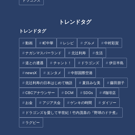
ドラゴンズ
トレンドタグ
トレンドタグ
2024年4月27日放送
動画
町中華
レシピ
グルメ
中村彩賀
地名しりとりの旅！クリア
2024年5月11日放送
東海3県へ近づけるのか！？
の地「愛知県蒲郡」を満喫
ナガシマスパーランド
北辻利寿
生活
群馬県の「草津温泉」で地
続けて岐阜・三重も連続ク
名しりとり旅の疲れをリフ
道との遭遇
チャント！
ドラゴンズ
伊豆半島
地名しりとり 旅人ながつ
地名しりとり 旅人ながつ
リアなるか！？
レッシュ
の挑戦
の挑戦
「地名しりとり 旅人ながつ
「地名しりとり 旅人ながつ
newsX
エンタメ
中部国際空港
の挑戦」記事
の挑戦」記事
2024/05/13 17:55
2024/05/01 17:50
北辻利寿の日本はじめて物語
夏目みな美
藤田朋子
エンタメ
7ORDER
エンタメ
7ORDER
CBCアナウンサー
DCM
SDGs
if珈琲店
お金
アジア大会
ゲンキの時間
ダイソー
ドラゴンズを愛して半世紀！竹内茂喜の『野球のドテ煮』
ラグビー