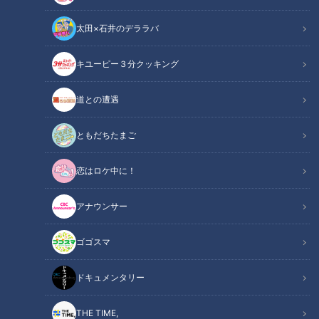
太田×石井のデララバ
キユーピー３分クッキング
道との遭遇
2024年6月22日放送
2024年6月15日放送
地名しりとりで「稚内」の
地名しりとりで「三重県」
ピンチ！？おみくじもまさ
を狙うも、避けたかった都
ともだちたまご
かの“凶” 次の行き先で東海3
道府県に！？京都から東海3
地名しりとり 旅人ながつ
地名しりとり 旅人ながつ
県は出るのか
県へは近づけるのか
の挑戦
の挑戦
「地名しりとり 旅人ながつ
「地名しりとり 旅人ながつ
恋はロケ中に！
の挑戦」記事
の挑戦」記事
2024/06/25 06:03
2024/06/19 06:03
アナウンサー
エンタメ
7ORDER
エンタメ
7ORDER
ゴゴスマ
ドキュメンタリー
THE TIME,
2024年6月8日放送
2024年6月1日放送