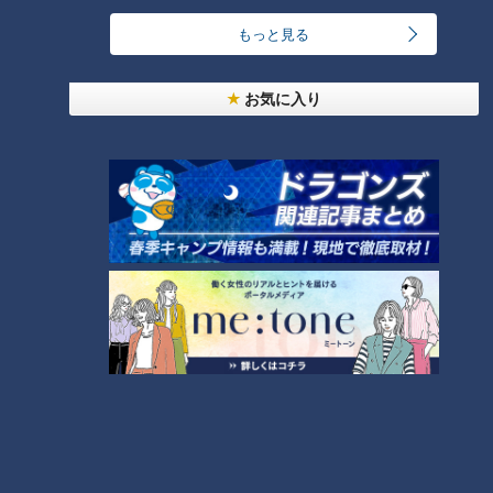
もっと見る
お気に入り
ランキング
RANKING
24時間
週間
月間
友廣アナの自転車旅｜愛知・蒲郡市へ！三河湾ぐる
っと125kmの自転車旅！【チャント！特集】
1