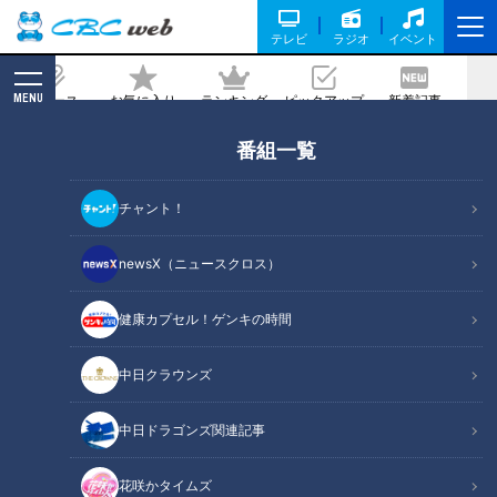
テレビ
ラジオ
イベント
MENU
ニュース
お気に入り
ランキング
ピックアップ
新着記事
CBC MAGAZINE
番組一覧
7ORDER
の記事一覧
チャント！
newsX（ニュースクロス）
健康カプセル！ゲンキの時間
2024年7月6日放送
2024年6月29日放送
地名しりとり2度目の「鳥取
地名しりとりでビッグチャ
砂丘」から、まさかの場所
ンス到来！？極上の「うな
中日クラウンズ
へ！？朝市のお手伝いで豪
重」を食べて向かった次の
地名しりとり 旅人ながつ
地名しりとり 旅人ながつ
華な海鮮丼をゲット
目的地とは
の挑戦
の挑戦
「地名しりとり 旅人ながつ
「地名しりとり 旅人ながつ
中日ドラゴンズ関連記事
の挑戦」記事
の挑戦」記事
2024/07/10 06:03
2024/07/02 06:03
花咲かタイムズ
エンタメ
7ORDER
エンタメ
7ORDER