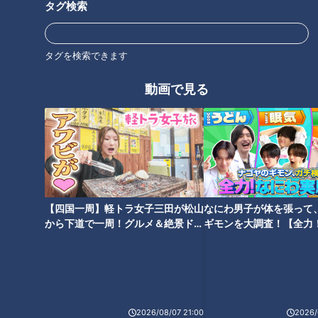
タグ検索
2024年4月20日放送
2024年4月6日放送
地名しりとりの旅、ついに3
地名でつなぐ全国縦断の
つのゴールの1か所目を達
旅！１個あたり３２円の激
成！？「が」の地名で喜び
安グレープフルーツに遭遇
地名しりとり 旅人ながつ
地名しりとり 旅人ながつ
タグを検索できます
爆発！
の挑戦
の挑戦
「地名しりとり 旅人ながつ
「地名しりとり 旅人ながつ
の挑戦」記事
の挑戦」記事
動画で見る
2024/04/22 17:50
2024/04/08 19:05
エンタメ
7ORDER
エンタメ
7ORDER
【四国一周】軽トラ女子三田が松山
なにわ男子が体を張って
2023年1月23日放送
2022年12月19日放送
から下道で一周！グルメ＆絶景ドラ
ギモンを大調査！【全力
ながつの目には涙…！？四国
7ORDER長妻怜央の地名し
イブ⑳
験部～ナゴヤのギモン、
脱出するも再び四国へ逆戻
りとりがスタート！ 約20年
～】
り！「まじですか…」
前に挑戦したワッキーもサ
地名しりとり 旅人ながつ
地名しりとり 旅人ながつ
プライズ登場！
の挑戦
の挑戦
「地名しりとり 旅人ながつ
「地名しりとり 旅人ながつ
の挑戦」記事
の挑戦」記事
2023/01/27 19:14
2022/12/20 18:00
2026/08/07 21:00
2026/