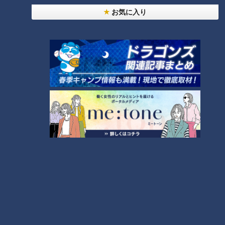
お気に入り
NEW
「心筋梗塞」生死の分かれ道は？…“夏の厳しい暑
1
さ”もきっかけに！発症前のキケンなサインと対処
法
NEW
モーニング娘。‘26井上春華がハロメンで仲良くし
たいと思っている人は？
大学のサークルで増える？複数のスポーツを融合さ
せた「ピックルボール」
「すごい痩せましたね！」…世界一楽なスクワッ
ト！？ダイエットのスペシャリストに学ぶ「無理な
4
くやせる方法」
2
「夏の脳梗塞」熱中症に似ている！？…生死の分か
れ道！経験者から学ぶ“発症時の身体の異変”
5