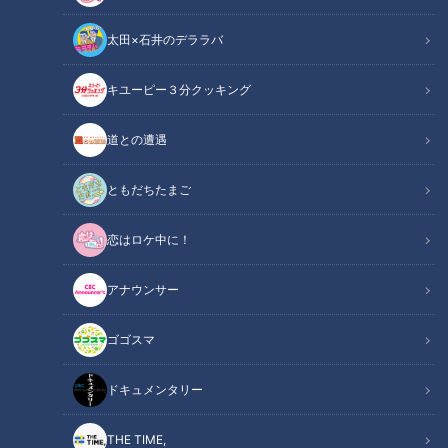
太田×石井のデララバ
キユーピー３分クッキング
寺坂頼我が高知県高知市で「うつぼのたたき」を調査。高知市民がひそ
道との遭遇
かに誇る絶品グルメ！
ともだちたまご
この記事の画像
（全8枚）
恋はロケ中に！
アナウンサー
ゴゴスマ
ドキュメンタリー
THE TIME,