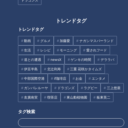
ドラゴンズ
フランス人は菓子店「シャトレ
ーゼ」の店名に顔を赤らめる？
トレンドタグ
トレンドタグ
名古屋観光で訪れるほどの人気
動画
グルメ
加藤愛
ナガシマスパーランド
店「味仙」。店舗でそれぞれ異
なるおすすめメニューの違いを
生活
レシピ
モーニング
愛されフード
解説！
道との遭遇
newsX
ゲンキの時間
デララバ
伊豆半島
北辻利寿
三重 花咲かタイムズ
中部国際空港
if珈琲店
お金
エンタメ
2000人に1人しか注文しない幻
ガンバレルーヤ
ドラゴンズ
ラグビー
三上悠亜
濃厚「フォアグラ丼」食べ放題
のメニュー！？山本屋本店「味
友廣南実
喫茶店
東山動植物園
板東英二
に“一流の味”を受け継ぐ「麻婆
噌煮込うどん」意外と知らない
豆腐」！『お値打ち高級料理』
驚きのサービス
タグ検索
が楽しめる2店をご紹介！
タグ