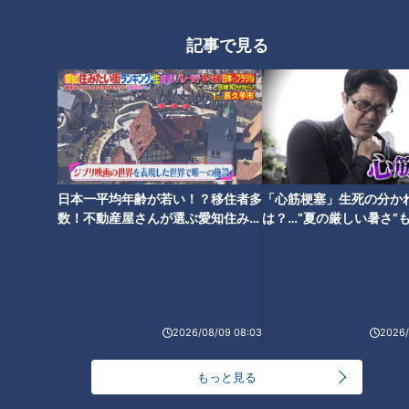
【愛知県蒲郡市】３つのキーワ
寺坂頼我が岐阜県下呂市で大好
ードで絶品グルメを探せ！寺坂
物「鶏ちゃん」を調査。弾力の
記事で見る
頼我がミッションに挑戦！【ゴ
ある鶏肉と甘辛ダレが絶品！
ゴスマ「らいがごはん」】
日本一平均年齢が若い！？移住者多
「心筋梗塞」生死の分か
数！不動産屋さんが選ぶ愛知住みた
は？…“夏の厳しい暑さ”
い街ランキング1位は？
に！発症前のキケンなサ
法
2026/08/09 08:03
2026/
ランキング
RANKING
もっと見る
24時間
週間
月間