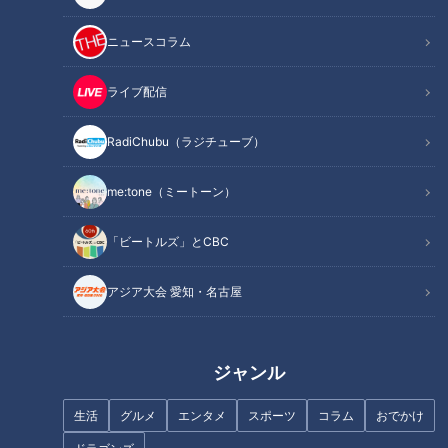
記事に戻る
ニュースコラム
この記事を見たあなたへのおすすめ
ライブ配信
RadiChubu（ラジチューブ）
me:tone（ミートーン）
「ビートルズ」とCBC
東京の味仙マニアが語る！東京
＆名古屋“味仙の楽しみ方”
「味仙」おすすめメニュー
アジア大会 愛知・名古屋
は！？爆笑問題・太田光が台湾
ラーメンの超激辛裏メニュー
「エイリアン」に挑戦！
ジャンル
生活
グルメ
エンタメ
スポーツ
コラム
おでかけ