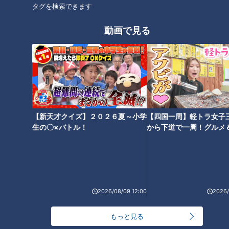
グルメ
ゴゴスマ
らいがごはん
寺坂頼我
高知
タグを検索できます
動画で見る
オススメ関連コンテンツ
【新天才クイズ】２０２６夏～小学
【四国一周】軽トラ女子
生の〇×バトル！
から下道で一周！グルメ
【高知県須崎市】３つのキーワ
【奈良県奈良市】３つのキーワ
イブ⑳
ードで絶品グルメを探せ！寺坂
ードで絶品グルメを探せ！寺坂
頼我がミッションに挑戦！【ゴ
頼我がミッションに挑戦！【ゴ
ゴスマ「らいがごはん」】
ゴスマ「らいがごはん」】
2026/08/09 12:00
2026/
もっと見る