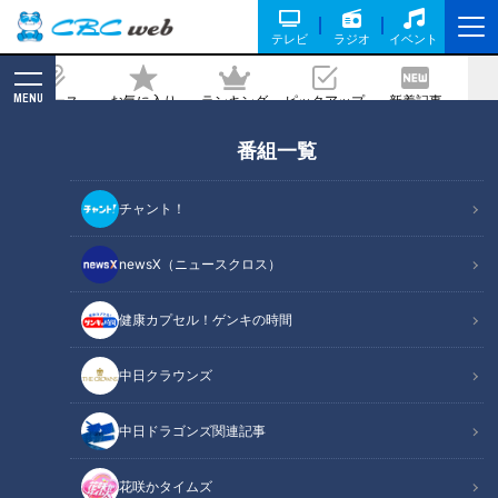
テレビ
ラジオ
イベント
MENU
ニュース
お気に入り
ランキング
ピックアップ
新着記事
CBC MAGAZINE
番組一覧
寺坂頼我が高知県高知市で「うつぼのた
たき」を調査。高知市民がひそかに誇る
チャント！
絶品グルメ！
newsX（ニュースクロス）
記事に戻る
健康カプセル！ゲンキの時間
中日クラウンズ
中日ドラゴンズ関連記事
花咲かタイムズ