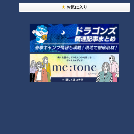
法
お気に入り
「すごい痩せましたね！」…世界一楽なスクワッ
ト！？ダイエットのスペシャリストに学ぶ「無理な
2
くやせる方法」
「夏の脳梗塞」熱中症に似ている！？…生死の分か
れ道！経験者から学ぶ“発症時の身体の異変”
3
ＣＢＣ小川実桜アナ、呪術廻戦展で痛感した「自分
に一番遠い職業」
大学のサークルで増える？複数のスポーツを融合さ
せた「ピックルボール」
助かった命を守るには？熊本地震、初の災害関連死
か
4