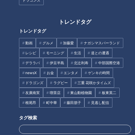
ドラゴンズ
名古屋市の給食ランキング上位
「マスキングテープ」そのカラ
の「ピリ辛スープ」を再現！？
フルな魅力～工業用から大変身
子どもも大人も大好きなレシピ
トレンドタグ
させた驚きの発想
をご紹介
トレンドタグ
動画
グルメ
加藤愛
ナガシマスパーランド
レシピ
モーニング
生活
道との遭遇
デララバ
伊豆半島
北辻利寿
中部国際空港
湯けむりスイーツがいただける
竜党として中田翔の引退発表に
newsX
お金
エンタメ
ゲンキの時間
お洒落な複合ショップ『昼神キ
思う「なぜ今？」「なぜファイ
ヲスク』
ターズのユニホーム？」
ドラゴンズ
ラグビー
三重 花咲かタイムズ
友廣南実
喫茶店
東山動植物園
板東英二
タグ
根尾昂
町中華
藤田朋子
見逃し配信
PR TIMES
タグ検索