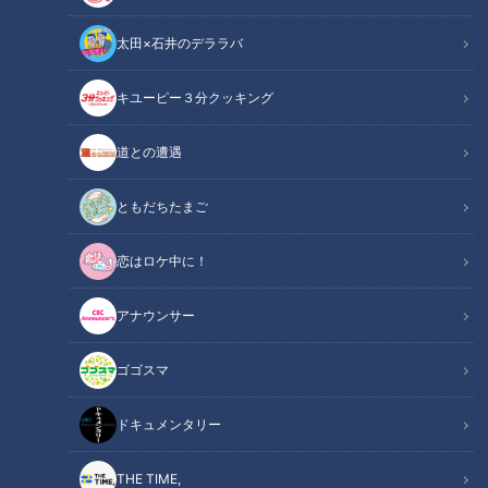
太田×石井のデララバ
キユーピー３分クッキング
道との遭遇
「第66回中日クラウンズ」が大会公式HP・Locipo（ロキポ)・スポーツ
ともだちたまご
ナビで無料特別配信決定！～石川遼選手への密着や難関ホールの徹底解
剖など、配信独自のコンテンツが充実～
恋はロケ中に！
この記事の画像
（全1枚）
アナウンサー
ゴゴスマ
ドキュメンタリー
THE TIME,