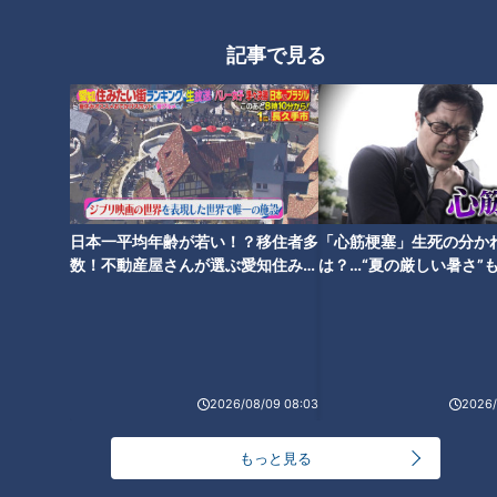
記事で見る
日本一平均年齢が若い！？移住者多
「心筋梗塞」生死の分か
数！不動産屋さんが選ぶ愛知住みた
は？…“夏の厳しい暑さ”
い街ランキング1位は？
に！発症前のキケンなサ
ランキング
法
RANKING
24時間
週間
月間
2026/08/09 08:03
2026/
NEW
「心筋梗塞」生死の分かれ道は？…“夏の厳しい暑
もっと見る
1
さ”もきっかけに！発症前のキケンなサインと対処