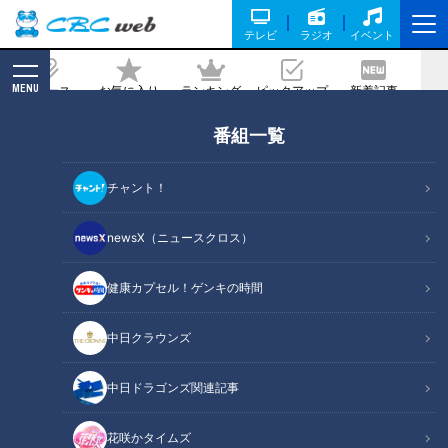
テレビ
ラジオ
イベント
MENU
ニュース
お気に入り
ランキング
ピックアップ
新着記事
CBC MAGAZINE
番組一覧
「第66回中日クラウンズ」が大会公式
HP・Locipo（ロキポ)・スポーツナビで
チャント！
無料特別配信決定！～石川遼選手への密
着や難関ホールの徹底解剖など、配信独
newsX（ニュースクロス）
自のコンテンツが充実～
健康カプセル！ゲンキの時間
記事に戻る
中日クラウンズ
中日ドラゴンズ関連記事
花咲かタイムズ