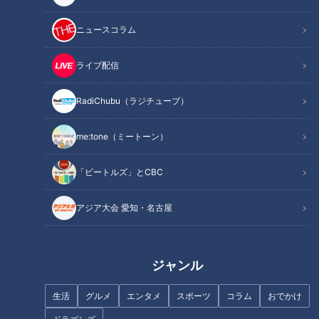
記事に戻る
ニュースコラム
この記事を見たあなたへのおすすめ
ライブ配信
RadiChubu（ラジチューブ）
me:tone（ミートーン）
築150年の古民家を改築したお
「ビートルズ」とCBC
店で絶品うなぎグルメを堪能!
大須で味わう新感覚の手羽先！
豊富なフレーバーが人気の「手
アジア大会 愛知・名古屋
羽先むすめ」
ジャンル
生活
グルメ
エンタメ
スポーツ
コラム
おでかけ