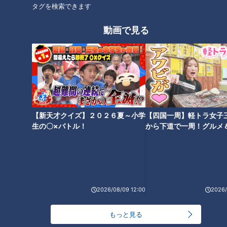
オススメ関連コンテンツ
タグを検索できます
動画で見る
青木功・石川遼らが語るジャン
石川遼を救ったジャンボ尾崎か
ボ尾崎の素顔
らの「もっと悩め」苦しい時期
を打破させた答えのない愛の指
【新天才クイズ】２０２６夏～小学
【四国一周】軽トラ女子
導
生の〇×バトル！
から下道で一周！グルメ
イブ⑳
和合で生まれた奇跡の一打 松
2026/08/09 12:00
2026/
山英樹、石川遼、小西たかの
り…中日クラウンズを震わせた
もっと見る
男たち