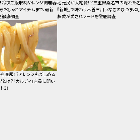
見！冷凍ご飯収納やレンジ調理器
地元民が大絶賛！？三重県桑名市の隠れた
らおしゃれアイテムまで、最新
『新城』で味わう木曽三川うなぎのひつまぶし
を徹底調査
藤愛が愛されフードを徹底調査
を克服！？アレンジも楽しめる
グとは？「カルディ」店員に聞い
ト3！