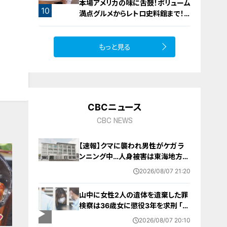
本場アメリカの味に舌鼓！ボリューム
10
満点グルメからレトロ史料館まで！
愛知・東海市の感動スポット3選
もっと見る
CBCニュース
CBC NEWS
【速報】クマに襲われ男性がケガ ラ
ンニング中…人身被害は東海地方で
今シーズン初めて 岐阜県高山市
2026/08/07 21:20
山中に女性2人の遺体を遺棄した罪
検察は36歳女に懲役3年を求刑 ｢遺
棄時に近くに居続けたこと自体が重
2026/08/07 20:10
要な寄与｣ 女は｢黙秘します｣弁護側