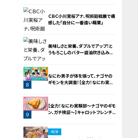
4
ＣＢＣ小川実桜アナ、呪術廻戦展で痛
感した「自分に一番遠い職業」
美味しさと栄養、ダブルでアップ！と
うもろこしのバター醤油炊き込みご
飯
6
なにわ男子が体を張って、ナゴヤの
ギモンを大調査！【全力！なにわ実験
8
部～ナゴヤのギモン、ガチ検証～】
7
【全力！なにわ実験部～ナゴヤのギモ
ン、ガチ検証～】キャロットフレンチ
9
ロースト
NEW