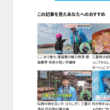
この記事を見たあなたへのおすすめ
ここまで進化 建設業の魅力発見 建
三重県大紀
設業界 将来の担い手確保
っこうちら
が“べっこう
のちらし寿
伝統の技を注いだ ひとしずく 三重の
何が釣れる
逸品 四日市の萬古焼
メの他に“