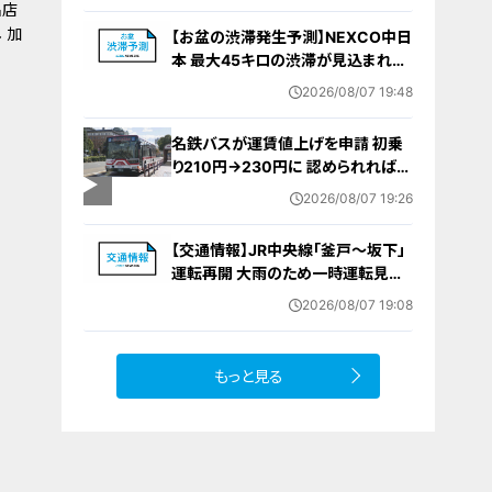
名店
は無罪主張
 加
【お盆の渋滞発生予測】NEXCO中日
本 最大45キロの渋滞が見込まれる
区間も… 中央道・東名・新東名・東名
2026/08/07 19:48
阪道・伊勢湾岸道・北陸道など 一覧
（8月7日～16日）
名鉄バスが運賃値上げを申請 初乗
り210円→230円に 認められれば
12月から全路線で平均1割程度の値
2026/08/07 19:26
上げへ 人件費増や燃料価格の高止
まりが理由
【交通情報】JR中央線「釜戸～坂下」
運転再開 大雨のため一時運転見合
わせ
2026/08/07 19:08
もっと見る