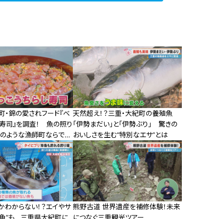
町・錦の愛されフード『べ
天然超え！？三重・大紀町の養殖魚
し寿司』を調査！ 魚の照り
「伊勢まだい」と「伊勢ぶり」 驚きの
”のような漁師町ならでは
おいしさを生む“特別なエサ”とは
司
かわからない！？エイやサ
熊野古道 世界遺産を補修体験！未来
珍魚”も…三重県大紀町に
につなぐ三重観光ツアー