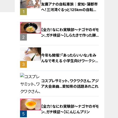
友廣アナの自転車旅｜愛知・蒲郡市
へ！三河湾ぐるっと125kmの自転車
1
旅！【チャント！特集】
【全力！なにわ実験部～ナゴヤのギモ
ン、ガチ検証～】しらたきで作った豚
2
バラミンチの油そば
今年も開催！「あったらいいな」をみ
んなで考える 小学生向けワークショ
3
ップを大府市で開催
コスプレサミット、ワクワクさん、アジ
ア大会楽曲…愛知県の話題あれこれ
【全力！なにわ実験部～ナゴヤのギモ
ン、ガチ検証～】にんじんプリン
5