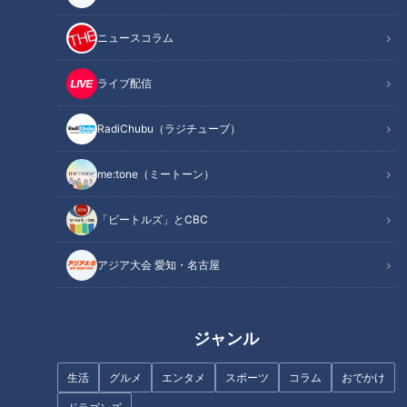
記事に戻る
ニュースコラム
この記事を見たあなたへのおすすめ
ライブ配信
RadiChubu（ラジチューブ）
me:tone（ミートーン）
病院のウラ側 人命救う薬剤師
三重県内NO.1！松阪市の隠れた
「ビートルズ」とCBC
薬剤師のお仕事場に突撃
名所「道の駅 飯高駅」の人気の
秘密とは？
アジア大会 愛知・名古屋
ジャンル
生活
グルメ
エンタメ
スポーツ
コラム
おでかけ
婚活プロフィールの正解は「盛
若い世代が増えている？「最後