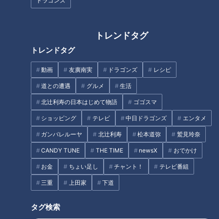
らないこと」 プロが教える婚
の選択肢」ではなくなった結婚
ドラゴンズ
活で差がつくプロフィールの作
相談所 2025年の婚活事情とは
り方
トレンドタグ
トレンドタグ
動画
友廣南実
ドラゴンズ
レシピ
犬が代わりにお伊勢参りに！？
道との遭遇
グルメ
生活
「〇〇好きですか？」は危
伊勢・おかげ横丁の新スポット
険！？婚活で男性が「圧」を感
北辻利寿の日本はじめて物語
ゴゴスマ
「オカゲ屋敷」で“おかげ犬”を
じる質問とは 婚活アドバイザ
体験
ショッピング
テレビ
中日ドラゴンズ
エンタメ
ーが教えるNG会話
タグ
ガンバレルーヤ
北辻利寿
松本道弥
鷲見玲奈
CANDY TUNE
THE TIME
newsX
おでかけ
おでかけ
よしお兄さん
三重
お金
ちょい足し
チャント！
テレビ番組
三重
上田家
下道
オススメ関連コンテンツ
タグ検索