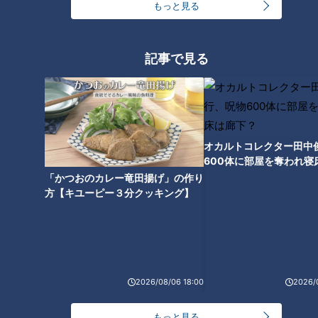
もっと見る
子どもが野菜嫌いを克服！？ア
記事で見る
レンジも楽しめる爆売れドレッ
シングとは？「カルディ」店員
に聞いた激推し商品ベスト3！
オカルトコレクター田中
600体に部屋を奪われ寝
下？
「かつおのカレー竜田揚げ」の作り
方【キユーピー３分クッキング】
2026/08/06 18:00
2026/
ランキング
RANKING
もっと見る