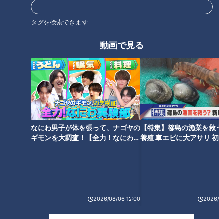
タグを検索できます
動画で見る
火起こし体験＆燻製作りも！？
「ダイソー」で発見！冷凍ご飯
手ぶらで本格キャンプが楽しめ
収納やレンジ調理器など便利グ
る三重県の「青川峡キャンピン
ッズからおしゃれアイテムま
グパーク」の魅力とは？
で、最新ショッピング事情を徹
底調査
なにわ男子が体を張って、ナゴヤの
【特集】篠島の漁業を救
ギモンを大調査！【全力！なにわ実
養殖 車エビに大アサリ 
験部～ナゴヤのギモン、ガチ検証
【newsX】
地元民が大絶賛！？三重県桑名
マニアも絶賛の洗車グッズや、
～】
市の隠れた名店『新城』で味わ
折りたためる保冷バッグがSNS
う木曽三川うなぎのひつまぶし
で話題！DIYからカー用品ま
加藤愛が愛されフードを徹底調
で、「コメリ」の人気商品を徹
査
底調査
2026/08/06 12:00
2026/