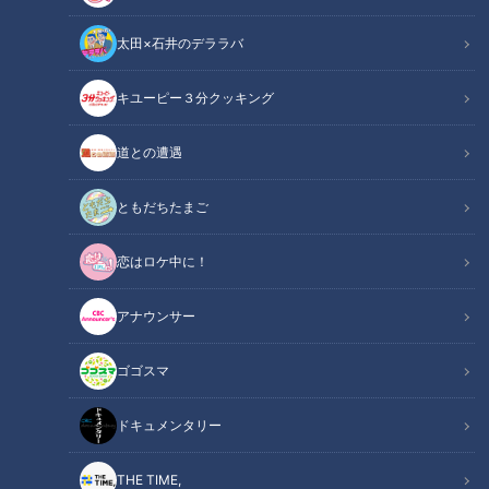
太田×石井のデララバ
キユーピー３分クッキング
CBCテレビ『チャント！』よしお兄さんのもっと”みえ”推し
道との遭遇
この記事の画像
（全7枚）
ともだちたまご
恋はロケ中に！
アナウンサー
ゴゴスマ
ドキュメンタリー
THE TIME,