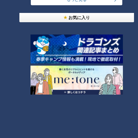
24時間
週間
月間
お気に入り
「人を狂わせる魅力がある」道マニア・鹿取茂雄が
惚れ込んだレンガの橋梁とは？未公開の道3選
1
友廣アナの自転車旅｜愛知・蒲郡市へ！三河湾ぐる
っと125kmの自転車旅！【チャント！特集】
2
NEW
【全力！なにわ実験部～ナゴヤのギモン、ガチ検証
3
～】しらたきで作った豚バラミンチの油そば
NEW
【全力！なにわ実験部～ナゴヤのギモン、ガチ検証
4
～】にんじんプリン
NEW