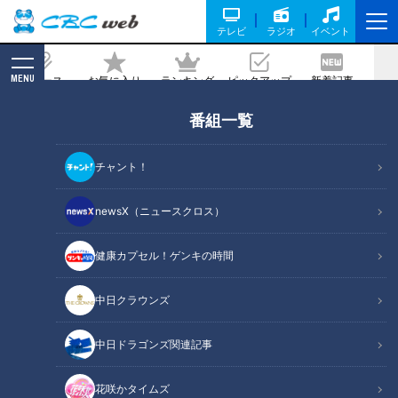
テレビ
ラジオ
イベント
MENU
ニュース
お気に入り
ランキング
ピックアップ
新着記事
CBC MAGAZINE
番組一覧
ロボット対決に大苦戦！？よしお兄さん
vs松阪工業高校ロボット部 県内最強チ
チャント！
ームとの真剣勝負の結末は？
newsX（ニュースクロス）
記事に戻る
健康カプセル！ゲンキの時間
中日クラウンズ
中日ドラゴンズ関連記事
花咲かタイムズ