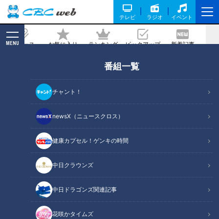
テレビ
ラジオ
イベント
MENU
ニュース
お気に入り
ランキング
ピックアップ
新着記事
CBC MAGAZINE
番組一覧
快適環境の１億円の卓球場をマヂラブが
拝見！ 愛知県一宮市『修文学院高校』卓
チャント！
球部
newsX（ニュースクロス）
記事に戻る
健康カプセル！ゲンキの時間
中日クラウンズ
中日ドラゴンズ関連記事
花咲かタイムズ