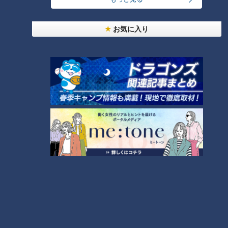
お気に入り
コスプレサミット、ワクワクさん、アジア大会楽
曲…愛知県の話題あれこれ
美味しさと栄養、ダブルでアップ！とうもろこしの
バター醤油炊き込みご飯
【全力！なにわ実験部～ナゴヤのギモン、ガチ検証
～】にんじんプリン
4
2
【全力！なにわ実験部～ナゴヤのギモン、ガチ検証
～】しらたきで作った豚バラミンチの油そば
5
3
なにわ男子が体を張って、ナゴヤのギモンを大調
査！【全力！なにわ実験部～ナゴヤのギモン、ガチ