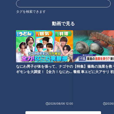
オススメ関連コンテンツ
タグを検索できます
動画で見る
「娘の笑顔が誰かの救いになれ
なんとたった6分で氷が完成！5
ば」 先天性の障害がある娘の姿
分でドリンクが氷点下に！ 家電
をYouTubeに配信し続ける家族
マニア激推しの“最新ひえひえ家
の思い
電”使ってみると？
なにわ男子が体を張って、ナゴヤの
【特集】篠島の漁業を救
ギモンを大調査！【全力！なにわ実
養殖 車エビに大アサリ 
験部～ナゴヤのギモン、ガチ検証
【newsX】
～】
肌だけではダメ！？夏の外出
石丸幹二「すごい痩せました
は“目の日焼け”に要注意！目の
ね！」…世界一楽なスクワッ
2026/08/06 12:00
2026/
紫外線対策もご紹介
ト！？ダイエットのスペシャリ