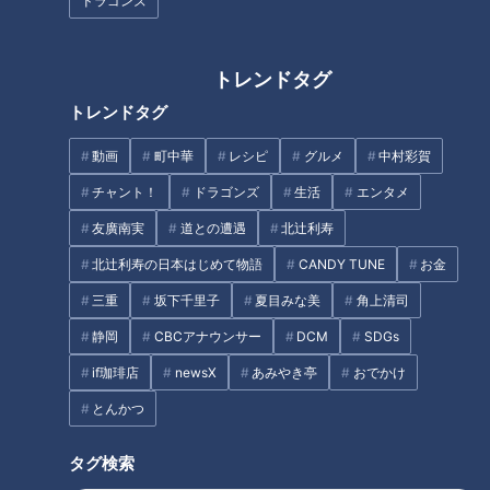
新しい脅威！秋の「呼吸器トラ
ドラゴンズ
中継！ギャラクシー賞受賞の地
ブル」原因と対策
元人気アナが食リポ！
トレンドタグ
トレンドタグ
動画
町中華
レシピ
グルメ
中村彩賀
チャント！
ドラゴンズ
生活
エンタメ
友廣南実
道との遭遇
北辻利寿
「腰痛」になりやすい意外な原
CBC若狭アナがシュートボクシ
因
北辻利寿の日本はじめて物語
CANDY TUNE
お金
ングに挑戦！日本一4回の天才
三重
坂下千里子
夏目みな美
角上清司
格闘技少年とスパーリング！
静岡
CBCアナウンサー
DCM
SDGs
タグ
if珈琲店
newsX
あみやき亭
おでかけ
教育
チャント！
マヂカルラブリー
とんかつ
タグ検索