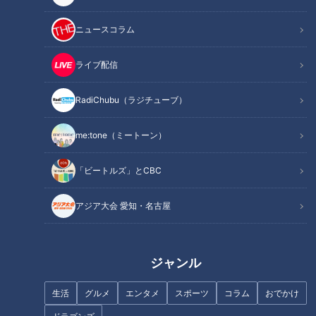
記事に戻る
ニュースコラム
この記事を見たあなたへのおすすめ
ライブ配信
RadiChubu（ラジチューブ）
me:tone（ミートーン）
愛知は卓球の強豪県！？ マヂ
日本でオスのシャチが見られる
「ビートルズ」とCBC
ラブが“ある壁”に立ち向かう
のは名古屋港水族館だけ！今し
『岡崎城西高校』卓球部をリポ
か見られない赤ちゃんの姿にキ
アジア大会 愛知・名古屋
ート
ュン♡名古屋港水族館の「GW
にオススメ！人気の生きものラ
ンキング」を発表！
ジャンル
生活
グルメ
エンタメ
スポーツ
コラム
おでかけ
肥満が喘息につながる!?…3つの
鳥取から絶品「鳥取和牛」を生