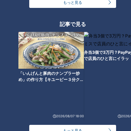
ストに学ぶ「無理なくやせる方
もっと見る
法」
記事で見る
弁当3個で3万円？PayP
で店員のひと言にイラッ
「いんげんと豚肉のナンプラー炒
め」の作り方【キユーピー３分クッ
キング】
ランキング
RANKING
24時間
週間
月間
2026/08/07 18:00
2026/
友廣アナの自転車旅｜愛知・蒲郡市へ！三河湾ぐる
っと125kmの自転車旅！【チャント！特集】
1
もっと見る