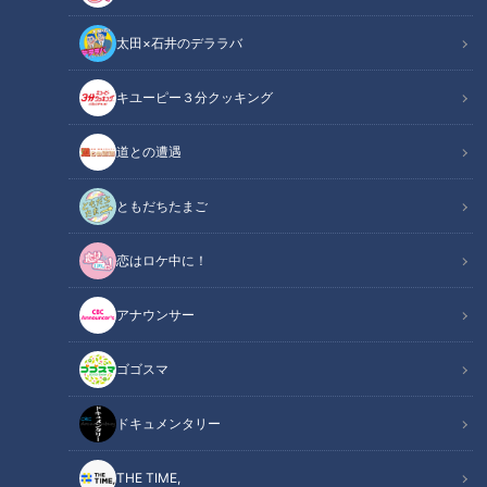
太田×石井のデララバ
キユーピー３分クッキング
CBCテレビ『チャント！』マヂ学校に向かいます
道との遭遇
この記事の画像
（全7枚）
ともだちたまご
恋はロケ中に！
アナウンサー
ゴゴスマ
ドキュメンタリー
THE TIME,