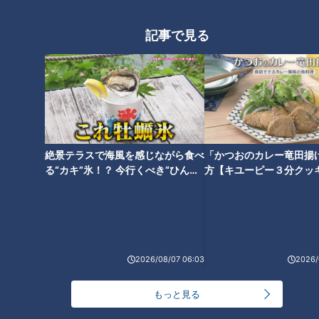
記事で見る
肌だけではダメ！？夏の外出
は“目の日焼け”に要注意！目の
紫外線対策もご紹介
絶景テラスで海風を感じながら食べ
「かつおのカレー竜田揚
る“カキ”氷！？ 今行くべき“ひんや
方【キユーピー３分クッ
りスポット”とは
2026/08/07 06:03
2026/
もっと見る
ランキング