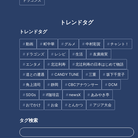
を作る生徒たちと出会う！ 名古
ぶ…進学校の強豪卓球部にいた
ドラゴンズ
屋『桜台高校』ファッション文
イケメン主将 歩くだけでザワつ
化科
く
トレンドタグ
トレンドタグ
動画
町中華
グルメ
中村彩賀
チャント！
山に断絶された村を救った廃
校内に保育園！？名古屋市『桜
ドラゴンズ
レシピ
生活
友廣南実
道 郵便局員が使った「雪中隧
花学園高校』でマヂラブが園児
エンタメ
北辻利寿
北辻利寿の日本はじめて物語
道」も！雪国に眠る富山県の廃
に？ 保育コースの生徒が先生
隧道の歴史に迫る
になる“一日保育園”
道との遭遇
CANDY TUNE
三重
坂下千里子
タグ
角上清司
静岡
CBCアナウンサー
DCM
SDGs
if珈琲店
newsX
あみやき亭
教育
チャント！
マヂカルラブリー
おでかけ
お金
とんかつ
アジア大会
タグ検索
オススメ関連コンテンツ