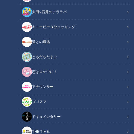
太田×石井のデララバ
キユーピー３分クッキング
CBCテレビ『チャント！』マヂ学校に向かいます
道との遭遇
この記事の画像
（全8枚）
ともだちたまご
恋はロケ中に！
アナウンサー
ゴゴスマ
ドキュメンタリー
THE TIME,