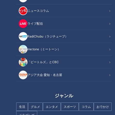
記事に戻る
ニュースコラム
この記事を見たあなたへのおすすめ
ライブ配信
RadiChubu（ラジチューブ）
me:tone（ミートーン）
高齢化社会の救世主か！？ マ
次世代の医療従事者を目指す女
「ビートルズ」とCBC
ヂラブ、介護業界を託せる高校
子高生たち 看護師・助産師を
生たちに出会う！愛知県江南市
目指す一人一人の個性
アジア大会 愛知・名古屋
『古知野高校』福祉科
ジャンル
生活
グルメ
エンタメ
スポーツ
コラム
おでかけ
マヂラブ、これからのトレンド
クラスの女子は『国宝』と呼