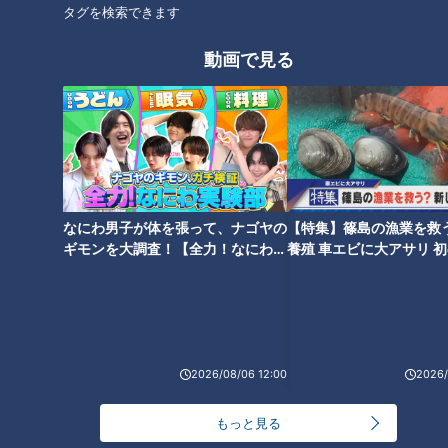
タグを検索できます
動画で見る
「蚊」に刺されないための対策
石丸幹二「すごい痩せました
を体を張って実験 ポイントは
ね！」…世界一楽なスクワッ
「足のにおい」？
ト！？ダイエットのスペシャリ
ストに学ぶ「無理なくやせる方
法」
なにわ男子が体を張って、ナゴヤの
【特集】篠島の漁業を救
ギモンを大調査！【全力！なにわ実
養殖 車エビに大アサリ 
験部～ナゴヤのギモン、ガチ検証
【newsX】
～】
「すすぎ」は最低2回！？“洗濯
ピーマンの肉詰め「パリパリ
王子”直伝！梅雨の部屋干しの嫌
感」を残す裏技があった！？ス
な臭い解消法とは
ーパーで見つけたベテラン主婦
2026/08/06 12:00
2026/
のアイデアを大公開
もっと見る