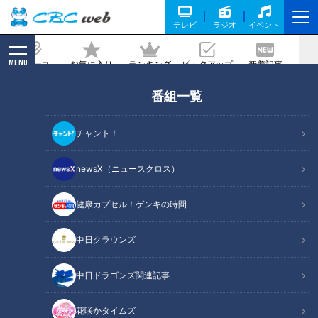
テレビ
ラジオ
イベント
MENU
ニュース
お気に入り
ランキング
ピックアップ
新着記事
CBC MAGAZINE
番組一覧
「早く働きたい！」コロナ禍を経て、看
護師への道を進む生徒たち 岐阜市『済美
チャント！
高校』衛生看護科をマヂラブがリポート
newsX（ニュースクロス）
記事に戻る
健康カプセル！ゲンキの時間
中日クラウンズ
中日ドラゴンズ関連記事
花咲かタイムズ