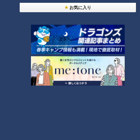
RANKING
お気に入り
24時間
週間
月間
20代男性「この世から消えろ」と書き込んだ人物
は～配信型ドキュメンタリー「ピエロと呼ばれた息
1
子」第１４０話
【全力！なにわ実験部～ナゴヤのギモン、ガチ検証
～】キャロットフレンチロースト
2
もっと見る
CBCニュース
CBC NEWS
小学校講師の男(38)を児童ポルノ所持の疑いで逮