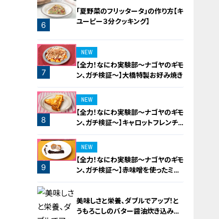
「夏野菜のフリッタータ」の作り方【キ
ユーピー３分クッキング】
6
5
NEW
【全力！なにわ実験部～ナゴヤのギモ
7
ン、ガチ検証～】大橋特製お好み焼き
NEW
【全力！なにわ実験部～ナゴヤのギモ
8
ン、ガチ検証～】キャロットフレンチ
ロースト
NEW
【全力！なにわ実験部～ナゴヤのギモ
9
ン、ガチ検証～】赤味噌を使ったミル
フィーユ味噌トンカツ
美味しさと栄養、ダブルでアップ！と
うもろこしのバター醤油炊き込みご