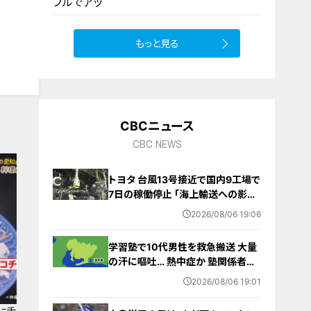
飯
もっと見る
10
CBCニュース
CBC NEWS
トヨタ 台風13号接近で国内9工場で
7日の稼働停止 ｢海上輸送への影響
を踏まえ判断｣ 夏季連休明けの17日
2026/08/06 19:06
から再開予定
学習塾で10代男性を救急搬送 大量
の汗に嘔吐… 熱中症か 塾関係者が
消防に通報 名古屋
2026/08/06 19:01