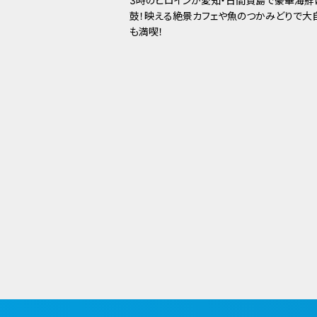
3時のヒロインが愛知・日間賀島で豪華海鮮
鼓！映える絶景カフェや魚のつかみどりで大
も満喫！