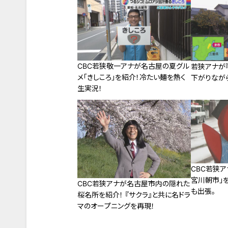
CBC若狭敬一アナが名古屋の夏グル
若狭アナが『T
メ「きしころ」を紹介！冷たい麺を熱く
下がりなが
生実況！
CBC若狭
宮川朝市」
CBC若狭アナが名古屋市内の隠れた
も出張。
桜名所を紹介！ 『サクラ』と共に名ドラ
マのオープニングを再現！