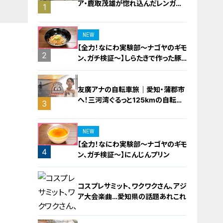
ア・鹿取茂雄が惚れ込んだレンガの
1
橋梁とは？未公開の道3選
NEW
【全力！なにわ実験部～ナゴヤのギモ
2
ン、ガチ検証～】しらたきで作った豚
バラミンチの油そば
友廣アナの自転車旅｜愛知・蒲郡市
へ！三河湾ぐるっと125kmの自転車
3
旅！【チャント！特集】
NEW
【全力！なにわ実験部～ナゴヤのギモ
4
ン、ガチ検証～】にんじんプリン
コスプレサミット、ワクワクさん、アジ
ア大会楽曲…愛知県の話題あれこれ