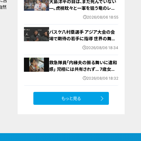
に舌
大島洋平の目は、まだ死んでいない
自然
―。虎視眈々と一軍を狙う竜のレジ
ェンドが明かした現状とドラゴンズ
2026/08/06 18:55
への思い
バスケ八村塁選手 アジア大会の会
場で期待の若手に指導 世界の舞台
で戦うために… 愛知国際アリーナ
2026/08/06 18:34
救急隊員｢内縁夫の振る舞いに違和
感｣ 児相には共有されず… 7歳女児
虐待死 県の検証委員会が7つの提言
2026/08/06 18:32
まとめる
もっと見る