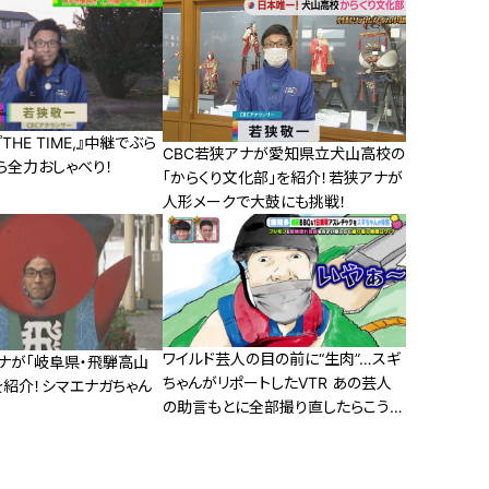
HE TIME,』中継でぶら
CBC若狭アナが愛知県立犬山高校の
ら全力おしゃべり！
「からくり文化部」を紹介！若狭アナが
人形メークで大鼓にも挑戦！
ワイルド芸人の目の前に“生肉”…スギ
アナが「岐阜県・飛騨高山
ちゃんがリポートしたVTR あの芸人
を紹介！シマエナガちゃん
の助言もとに全部撮り直したらこうな
った