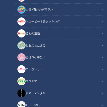
太田×石井のデララバ
キユーピー３分クッキング
この記事の画像
（全3枚）
道との遭遇
ともだちたまご
恋はロケ中に！
アナウンサー
記事に戻る
ゴゴスマ
この記事を見たあなたへのおすすめ
ドキュメンタリー
THE TIME,
クマ被害のフェイク動画に要注
気分を上げたい！冬服のマンネ