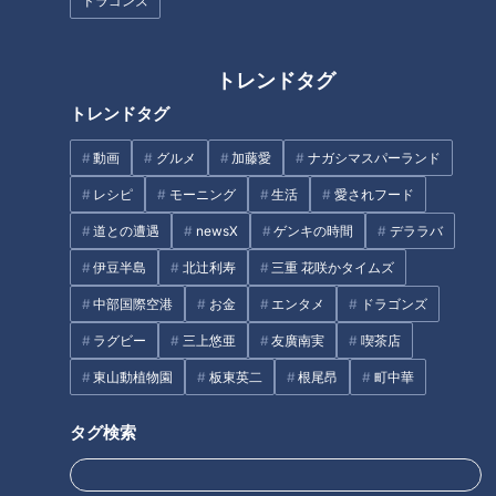
ドラゴンズ
タグ
マヂラブが向かった！
生活
チャント！
トレンドタグ
トレンドタグ
動画
グルメ
加藤愛
ナガシマスパーランド
オススメ関連コンテンツ
レシピ
モーニング
生活
愛されフード
道との遭遇
newsX
ゲンキの時間
デララバ
伊豆半島
北辻利寿
三重 花咲かタイムズ
中部国際空港
お金
エンタメ
ドラゴンズ
透けにくい下着の色は何！？ 2
掃除が簡単に！？ 人気インスタ
ラグビー
三上悠亜
友廣南実
喫茶店
時間かけて8色のブラジャーで
グラマーに聞く「浮かせる収納
東山動植物園
板東英二
根尾昂
町中華
徹底検証！
術」とは
タグ検索