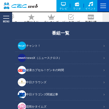
テレビ
ラジオ
イベント
MENU
ニュース
お気に入り
ランキング
ピックアップ
新着記事
CBC MAGAZINE
番組一覧
マスク会話のストレスを解消！マスクで
もはっきり伝えるコツとは？
チャント！
記事に戻る
newsX（ニュースクロス）
健康カプセル！ゲンキの時間
中日クラウンズ
中日ドラゴンズ関連記事
花咲かタイムズ