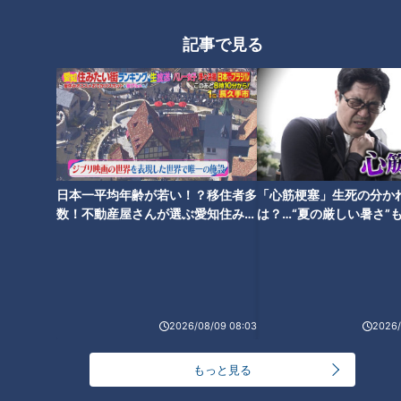
24時間
週間
月間
記事で見る
NEW
「心筋梗塞」生死の分かれ道は？…“夏の厳しい暑
1
さ”もきっかけに！発症前のキケンなサインと対処
法
「すごい痩せましたね！」…世界一楽なスクワッ
ト！？ダイエットのスペシャリストに学ぶ「無理な
2
日本一平均年齢が若い！？移住者多
「心筋梗塞」生死の分か
くやせる方法」
数！不動産屋さんが選ぶ愛知住みた
は？…“夏の厳しい暑さ”
い街ランキング1位は？
に！発症前のキケンなサ
「夏の脳梗塞」熱中症に似ている！？…生死の分か
法
れ道！経験者から学ぶ“発症時の身体の異変”
3
大学のサークルで増える？複数のスポーツを融合さ
2026/08/09 08:03
2026/
せた「ピックルボール」
もっと見る