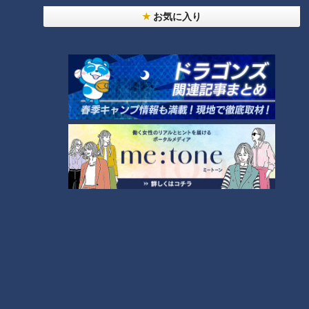
ＣＢＣ小川実桜アナ、呪術廻戦展で痛感した「自分
お気に入り
に一番遠い職業」
友廣アナの自転車旅｜愛知・蒲郡市へ！三河湾ぐる
っと125kmの自転車旅！【チャント！特集】
6
4
師匠は鶴瓶。笑福亭鉄瓶が語る弟子入りまでの苦難
5
「人を狂わせる魅力がある」道マニア・鹿取茂雄が
惚れ込んだレンガの橋梁とは？未公開の道3選
8
7
助かった命を守るには？熊本地震、初の災害関連死
か
NEW