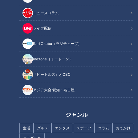
意！見抜くポイントは？
リ化から脱するには？
ニュースコラム
ライブ配信
嫁姑問題を逆手に取る。「姑ダ
イエット」とは？
RadiChubu（ラジチューブ）
テレビ局のメイク現場でも！プ
me:tone（ミートーン）
ロ愛用の“リップティント”と
は？塗り方のコツも伝授【第1
弾】
「ビートルズ」とCBC
アジア大会 愛知・名古屋
ジャンル
イケメンや美女からの告白
ゲームクリエイター・マヂラブ
も？ 大人のカプセルトイの世
野田も脱帽！ 野田ゲーにスカ
界！
ウトか！？ 愛知県屈指の進学
生活
グルメ
エンタメ
スポーツ
コラム
おでかけ
校『滝学園』先進技術研究部に