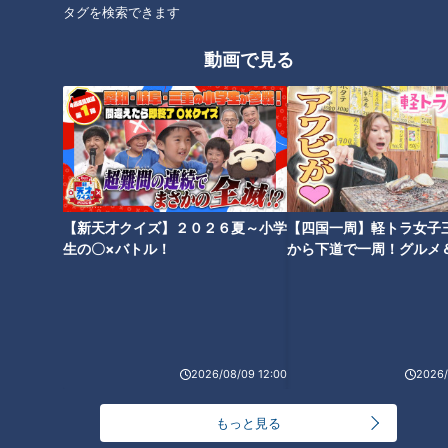
タグを検索できます
“在宅避難”に備える チャン
前屈で床に手がつくようにな
動画で見る
ト！×ラピタ 「ぼうさいアー
る！？家で簡単にできる体が柔
トＢＯＸ」を開発
らかくなるストレッチ第2弾！
下半身編
【新天才クイズ】２０２６夏～小学
【四国一周】軽トラ女子
生の〇×バトル！
から下道で一周！グルメ
イブ⑳
2026/08/09 12:00
2026/
ランキング
もっと見る
RANKING