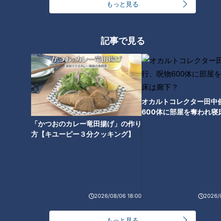
もっと見る
記事で見る
ランキング
オカルトコレクター田中
RANKING
600体に部屋を奪われ寝
24時間
週間
月間
下？
「かつおのカレー竜田揚げ」の作り
方【キユーピー３分クッキング】
「人を狂わせる魅力がある」道マニア・鹿取茂雄が
惚れ込んだレンガの橋梁とは？未公開の道3選
1
2026/08/06 18:00
2026/
友廣アナの自転車旅｜愛知・蒲郡市へ！三河湾ぐる
っと125kmの自転車旅！【チャント！特集】
2
もっと見る