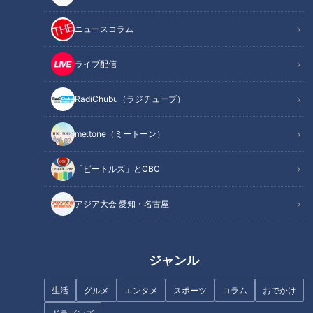
ニュースコラム
長寿につながる共通点を発見…
夏場は「便秘」になりやす
ライブ配信
マネしたい“健康長寿の秘訣”！
い？…“干からび腸”に注意！名
血管・骨を若く保つ方法
医直伝「夏の便秘対策」
RadiChubu（ラジチューブ）
me:tone（ミートーン）
「ビートルズ」とCBC
「中性脂肪」突然死の原因にな
「転倒」骨折して「寝たきり」
る事も…実践すればグングン下
も…転倒事故の約5割は自宅!?
アジア大会 愛知・名古屋
がる！“中性脂肪”対策マニュア
「転倒」意外な落とし穴と対策
ル
ジャンル
生活
グルメ
エンタメ
スポーツ
コラム
おでかけ