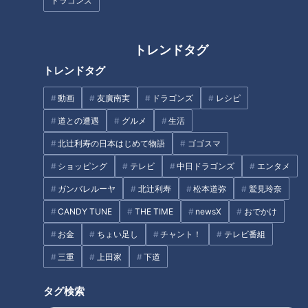
ドラゴンズ
理想的なお尻とは？簡単“お尻タ
【切り抜きみてちょ】榊原アナ
イプチェック”！シリ筋を鍛えて
＆光山アナの神采配 #榊原アナ
老化防止！ドクターオススメ
#光山アナ #中村アナ #vlog
トレンドタグ
「お尻フラダンス」もご紹介
タグ
トレンドタグ
動画
友廣南実
ドラゴンズ
レシピ
生活
健康
ゲンキの時間
坂下千里子
石丸幹二
道との遭遇
グルメ
生活
北辻利寿の日本はじめて物語
ゴゴスマ
オススメ関連コンテンツ
ショッピング
テレビ
中日ドラゴンズ
エンタメ
ガンバレルーヤ
北辻利寿
松本道弥
鷲見玲奈
CANDY TUNE
THE TIME
newsX
おでかけ
お金
ちょい足し
チャント！
テレビ番組
三重
上田家
下道
注意すべき背骨の病気
尿トラブルの意外な原因と対策
タグ検索