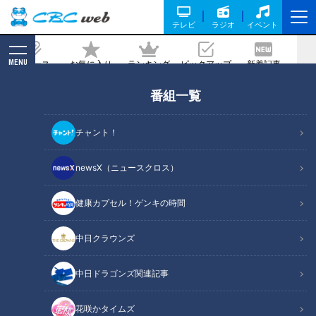
テレビ
ラジオ
イベント
MENU
ニュース
お気に入り
ランキング
ピックアップ
新着記事
CBC MAGAZINE
番組一覧
心筋梗塞を引き起こす冬の3大リスク
チャント！
記事に戻る
newsX（ニュースクロス）
健康カプセル！ゲンキの時間
中日クラウンズ
中日ドラゴンズ関連記事
花咲かタイムズ