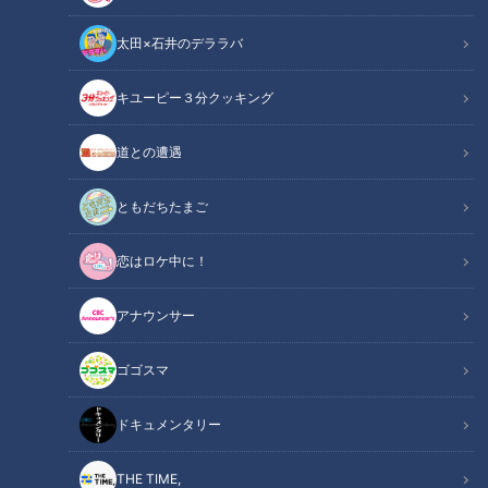
太田×石井のデララバ
心筋梗塞を引き起こす冬の3大リスク
キユーピー３分クッキング
この記事の画像
（全3枚）
道との遭遇
ともだちたまご
恋はロケ中に！
アナウンサー
記事に戻る
ゴゴスマ
この記事を見たあなたへのおすすめ
ドキュメンタリー
THE TIME,