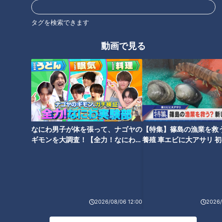
タグを検索できます
動画で見る
食中毒＆ノロウイルス徹底対策
危険な頭痛を見極めるポイント
なにわ男子が体を張って、ナゴヤの
【特集】篠島の漁業を救
ギモンを大調査！【全力！なにわ実
養殖 車エビに大アサリ 
験部～ナゴヤのギモン、ガチ検証
【newsX】
身体にできるシコリの正体
～】
2026/08/06 12:00
2026/