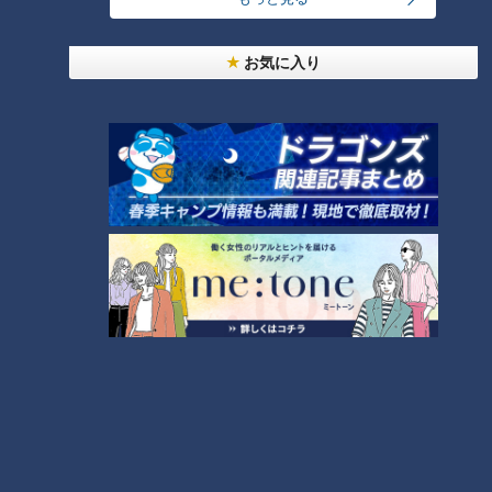
NEW
【全力！なにわ実験部～ナゴヤのギモン、ガチ検証
お気に入り
3
～】しらたきで作った豚バラミンチの油そば
NEW
【全力！なにわ実験部～ナゴヤのギモン、ガチ検証
4
～】にんじんプリン
NEW
【全力！なにわ実験部～ナゴヤのギモン、ガチ検証
5
～】大橋特製お好み焼き
コスプレサミット、ワクワクさん、アジア大会楽
曲…愛知県の話題あれこれ
今年も開催！「あったらいいな」をみんなで考える
小学生向けワークショップを大府市で開催
7