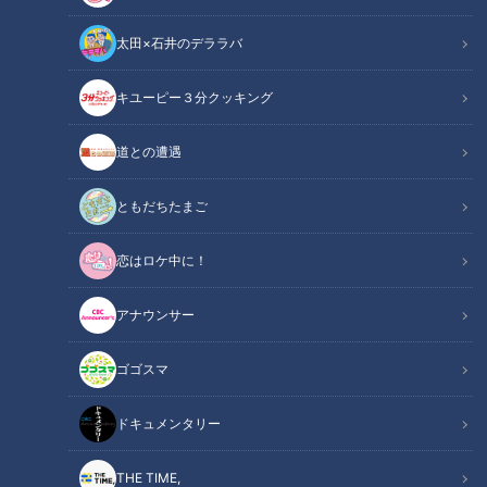
太田×石井のデララバ
キユーピー３分クッキング
北谷公園野球場にてドラゴンズ90thロゴ(C)CBCテレビ
道との遭遇
この記事の画像
（全5枚）
ともだちたまご
恋はロケ中に！
アナウンサー
ゴゴスマ
ドキュメンタリー
記事に戻る
THE TIME,