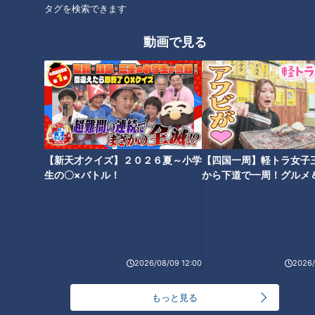
タグを検索できます
竜の忍者・田中幹也、スピード
竜キャンプ球場の外野フェンス
スター赤星憲広氏から盗塁の極
全面改修、地元の北谷町から優
動画で見る
意を伝授！ カギは“脱力”にあ
勝へのエール
り！
竜の「投手王国」復活への手応
竜党は沖縄で熱く燃える！ドラ
【新天才クイズ】２０２６夏～小学
【四国一周】軽トラ女子
え！沖縄キャンプブルペンで見
ゴンズ春季キャンプ地で見たこ
生の〇×バトル！
から下道で一周！グルメ
た圧巻の光景
と聞いたこと
イブ⑳
2026/08/09 12:00
2026/
ドラ1中西聖輝！掌で深く握るこ
もっと見る
とを強みに『勝ち』がモットー