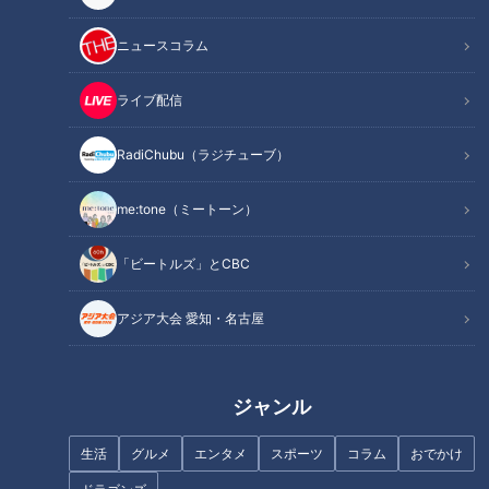
ニュースコラム
この記事を見たあなたへのおすすめ
ライブ配信
RadiChubu（ラジチューブ）
5年間の友達以上恋人未満、つ
いに動くとき？三上悠亜とRち
me:tone（ミートーン）
【大家族内の感染症の広がり
ゃんの恋愛相談
方】予防は一体…！？
「ビートルズ」とCBC
アジア大会 愛知・名古屋
ジャンル
ショックのあまりながつが膝か
新型コロナウイルスの影響で練
ら崩れ落ちる！？一体何が！？
習できず“逆上がりができない”…
生活
グルメ
エンタメ
スポーツ
コラム
おでかけ
先生「今日できるようになりま
す！」ソーシャルディスタンス