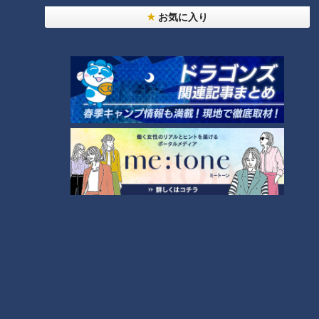
「心筋梗塞」生死の分かれ道は？…“夏の厳しい暑
1
お気に入り
さ”もきっかけに！発症前のキケンなサインと対処
法
「夏の脳梗塞」熱中症に似ている！？…生死の分か
れ道！経験者から学ぶ“発症時の身体の異変”
2
ＣＢＣ小川実桜アナ、呪術廻戦展で痛感した「自分
に一番遠い職業」
「すごい痩せましたね！」…世界一楽なスクワッ
ト！？ダイエットのスペシャリストに学ぶ「無理な
4
くやせる方法」
大学のサークルで増える？複数のスポーツを融合さ
せた「ピックルボール」
3
友廣アナの自転車旅｜愛知・蒲郡市へ！三河湾ぐる