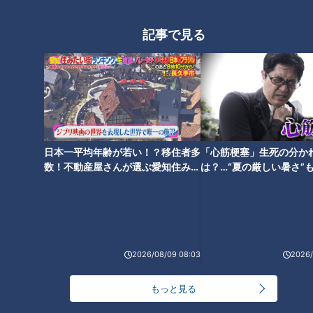
の投球で最多勝を狙う！
記事で見る
日本一平均年齢が若い！？移住者多
「心筋梗塞」生死の分か
数！不動産屋さんが選ぶ愛知住みた
は？…“夏の厳しい暑さ”
い街ランキング1位は？
に！発症前のキケンなサ
法
ランキング
RANKING
2026/08/09 08:03
2026/
24時間
週間
月間
もっと見る
NEW