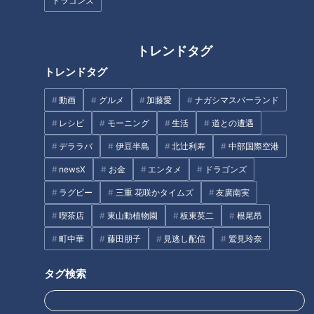
ドラゴンズ
指導で「逆上がり」に挑戦！
スーパーのポリ袋をスムーズに
季節の変わり目におすすめのコ
トレンドタグ
開けるには？
ーデとは？
トレンドタグ
タグ
動画
グルメ
加藤愛
ナガシマスパーランド
レシピ
モーニング
生活
道との遭遇
スポーツ
中日ドラゴンズ
コラム
金丸夢斗
デララバ
伊豆半島
北辻利寿
中部国際空港
高橋宏斗
newsX
お金
エンタメ
ドラゴンズ
ラグビー
三重 花咲かタイムズ
友廣南実
オススメ関連コンテンツ
喫茶店
東山動植物園
板東英二
根尾昂
町中華
藤田朋子
見逃し配信
鷲見玲奈
タグ検索