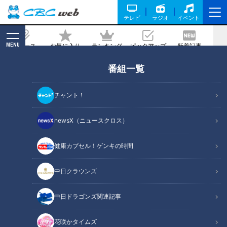
テレビ
ラジオ
イベント
MENU
ニュース
お気に入り
ランキング
ピックアップ
新着記事
CBC MAGAZINE
番組一覧
宏斗と夢斗を“侍ジャパンに取られて”ど
うなる？竜の開幕ローテーション
チャント！
記事に戻る
newsX（ニュースクロス）
健康カプセル！ゲンキの時間
中日クラウンズ
中日ドラゴンズ関連記事
花咲かタイムズ