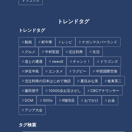
ドラゴンズ
トレンドタグ
トレンドタグ
1775年創業以来変わらない味!
立浪監督も納得！レジェンド解
動画
町中華
レシピ
ナガシマスパーランド
伊勢名物の絶品餅がいただける
説者が選ぶ2022年ドラゴンズ投
グルメ
中村彩賀
北辻利寿
生活
『へんばや商店』
打の注目選手！
道との遭遇
newsX
チャント！
ドラゴンズ
タグ
伊豆半島
エンタメ
ラグビー
中部国際空港
動画
ドキュメンタリー
WEB限定
北辻利寿の日本はじめて物語
夏目みな美
板東英二
藤田朋子
10000歩お宝さがし
CBCアナウンサー
DCM
SDGs
if珈琲店
おでかけ
お金
アジア大会
タグ検索