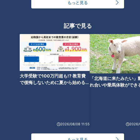
もっと見る
「人を狂わせる魅力がある」道マニア・鹿取茂雄が
記事で見る
惚れ込んだレンガの橋梁とは？未公開の道3選
3
美味しさと栄養、ダブルでアップ！とうもろこしの
バター醤油炊き込みご飯
2
大学受験で100万円超も!? 教育費
弁当3個で3万円？PayPay会計ミスで店員のひと言
「北海道に来たみたい」
で後悔しないために夏から始めるお
にイラッ
れ合いや乗馬体験ができ
金の準備術とは
ススメ！不動産屋さんが
とは
「味しみ春雨の中華サラダ」の作り方【キユーピー
３分クッキング】
6
4
2026/08/08 11:55
2026/
本場アメリカの味に舌鼓！ボリューム満点グルメか
もっと見る