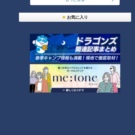
らレトロ史料館まで！愛知・東海市の感動スポット
5
7
3選
お気に入り
都市伝説となった「柳橋駅」設置計画 リニアで脚
光を浴びた再検討の機運
8
NEW
【四国一周】軽トラ女子三田が松山から下道で一
9
周！グルメ＆絶景ドライブ⑳
コスプレサミット、ワクワクさん、アジア大会楽
曲…愛知県の話題あれこれ
もっと見る
CBCニュース