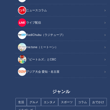
この記事を見たあなたへのおすすめ
ニュースコラム
ライブ配信
RadiChubu（ラジチューブ）
me:tone（ミートーン）
“闘将”星野仙一のリーダーシッ
パン1万個たべた“パンマニア”が
プに酔いしれた日～ドラゴンズ
認める絶品パンとは？ 本格ス
９０周年の熱き記憶②～
パイスたっぷり平焼きカレーパ
「ビートルズ」とCBC
ン
アジア大会 愛知・名古屋
ジャンル
『明日、地球が終わるなら』橋
一輪車には乗れるのに…なぜ？
本愛（スジナシ）
「今でも自転車に乗れません」
生活
グルメ
エンタメ
スポーツ
コラム
おでかけ
25歳OLのお悩みをサポート！