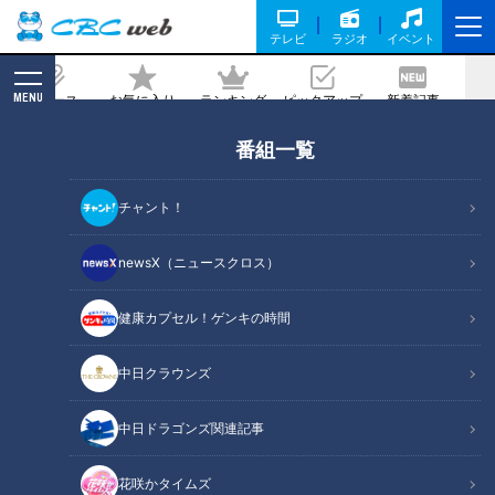
テレビ
ラジオ
イベント
MENU
ニュース
お気に入り
ランキング
ピックアップ
新着記事
CBC MAGAZINE
番組一覧
人工呼吸器がパートナー・・でも、「普
通学級に通いたい！」 “障害”と“健常”の
チャント！
間にたちはだかる壁とは！？ 「がっこう
へ行こう」ドキュメンタリー
newsX（ニュースクロス）
健康カプセル！ゲンキの時間
記事に戻る
中日クラウンズ
中日ドラゴンズ関連記事
花咲かタイムズ