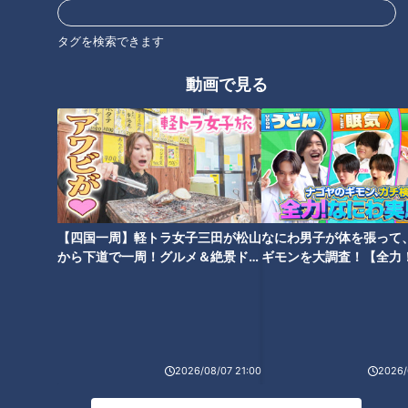
タグを検索できます
動画で見る
ランキング
RANKING
【四国一周】軽トラ女子三田が松山
なにわ男子が体を張って
24時間
週間
月間
から下道で一周！グルメ＆絶景ドラ
ギモンを大調査！【全力
イブ⑳
験部～ナゴヤのギモン、
～】
友廣アナの自転車旅｜愛知・蒲郡市へ！三河湾ぐる
っと125kmの自転車旅！【チャント！特集】
1
2026/08/07 21:00
2026/
大学のサークルで増える？複数のスポーツを融合さ
せた「ピックルボール」