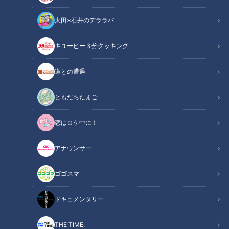
太田×石井のデララバ
キユーピー３分クッキング
道との遭遇
人工呼吸器がパートナー・・でも、「普通学級に通いたい！」 “障
害”と“健常”の間にたちはだかる壁とは！？ 「がっこうへ行こう」ドキ
ともだちたまご
ュメンタリー
恋はロケ中に！
この記事の画像
（全1枚）
アナウンサー
ゴゴスマ
ドキュメンタリー
記事に戻る
THE TIME,