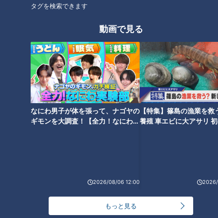
タグを検索できます
制度開始を前に保育士不足で厳
しい状況の自治体も…
動画で見る
リスナー愛称総選挙、ついに決
着！大接戦を制したのは？
がんばれ沖縄！首里城消失の慟
哭から歩み出してほしい
タグ
なにわ男子が体を張って、ナゴヤの
【特集】篠島の漁業を救
ギモンを大調査！【全力！なにわ実
養殖 車エビに大アサリ 
動画
ドキュメンタリー
WEB限定
験部～ナゴヤのギモン、ガチ検証
【newsX】
～】
2026/08/06 12:00
2026/
もっと見る