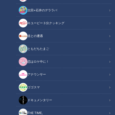
太田×石井のデララバ
キユーピー３分クッキング
ドキュメンタリー
道との遭遇
長編ドキュメンタリー
ともだちたまご
空を見上げて、暮らしています。
恋はロケ中に！
目に映るのは、
太陽と、
アナウンサー
高速道路の高架橋、
そして、緑。
ゴゴスマ
好きで、上を見ているわけではありませんが、
これが彼女の「世界」。
ドキュメンタリー
林京香（はやしきょうか）ちゃん（当時7歳）
THE TIME,