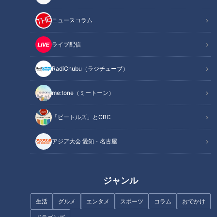
生まれつき、全身の筋力が失われてゆく脊髄性筋萎縮症で、
人工呼吸器をつけて生活しています。
ニュースコラム
確率は10万人に1人の難病で、治療法は見つかっていません。
ライブ配信
時折、呼吸器を外してのどにチューブを差し込み、
たんを吸いとらなければなりません。
RadiChubu（ラジチューブ）
この間は息が止まっています。
me:tone（ミートーン）
京香ちゃんの願いは
「ビートルズ」とCBC
「みんなと同じ」地元の小学校へ行くこと。
しかし、“健常”と“障害”の壁は想像以上に高く・・・
アジア大会 愛知・名古屋
１年間にわたる密着取材で見えてきたものとは？
２０１２年５月放送 CBCスペシャル「がっこうへ行こ
ジャンル
う」
生活
グルメ
エンタメ
スポーツ
コラム
おでかけ
この記事の画像を見る