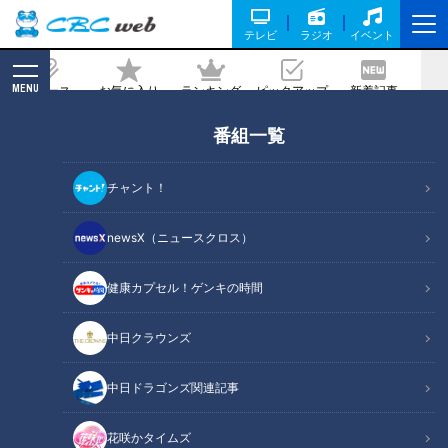
テレビ
ラジオ
イベント
MENU
ニュース
お気に入り
ランキング
ピックアップ
新着記事
CBC MAGAZINE
番組一覧
人工呼吸器がパートナー・・でも、「普
通学級に通いたい！」 “障害”と“健常”の
チャント！
間にたちはだかる壁とは！？ 「がっこう
へ行こう」ドキュメンタリー
newsX（ニュースクロス）
2021/06/30 19:00
健康カプセル！ゲンキの時間
中日クラウンズ
中日ドラゴンズ関連記事
花咲かタイムズ