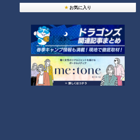
お気に入り
もっと見る
CBCニュース
CBC NEWS
小学校講師の男(38)を児童ポルノ所持の疑いで逮
捕 三重県
2026/08/06 23:18
災害時の“最後の手段” 車中泊避難で気をつけること
愛知･豊田市は4年前からマニュアル作成 最悪の場
合死に至る｢エコノミークラス症候群｣にならないた
2026/08/06 19:14
めに
トヨタ 台風13号接近で国内9工場で7日の稼働停止
｢海上輸送への影響を踏まえ判断｣ 夏季連休明けの
17日から再開予定
2026/08/06 19:06