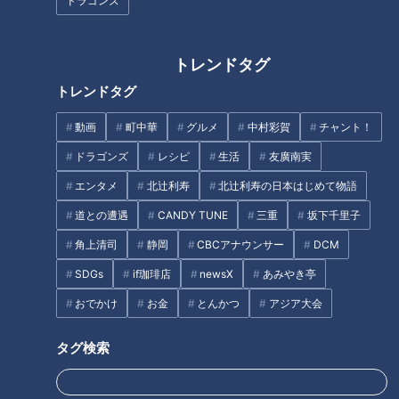
ドラゴンズ
この記事を見たあなたへのおすすめ
トレンドタグ
トレンドタグ
動画
町中華
グルメ
中村彩賀
チャント！
ドラゴンズ
レシピ
生活
友廣南実
【“お騒がせ元議員”宮崎謙介 今
ゴゴスマ生配信＃９【古舘伊知
エンタメ
北辻利寿
北辻利寿の日本はじめて物語
○○で大成功！】あと10分、生
郎 石井アナの股間の話が止ま
道との遭遇
CANDY TUNE
三重
坂下千里子
でしゃべります#57
らない】
角上清司
静岡
CBCアナウンサー
DCM
SDGs
if珈琲店
newsX
あみやき亭
おでかけ
お金
とんかつ
アジア大会
タグ検索
“闘将”星野仙一のリーダーシッ
2026年4月義務化の“こども誰で
プに酔いしれた日～ドラゴンズ
も通園制度” 一時預かりに保護
９０周年の熱き記憶②～
者は｢ちょっとだけでも助かる｣