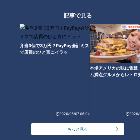
記事で見る
弁当3個で3万円？PayPay会計ミス
で店員のひと言にイラッ
ランキング
RANKING
本場アメリカの味に舌鼓
ム満点グルメからレトロ
24時間
週間
月間
で！愛知・東海市の感動
選
20代男性「この世から消えろ」と書き込んだ人物
は～配信型ドキュメンタリー「ピエロと呼ばれた息
1
子」第１４０話
2026/08/07 06:04
2026/
【全力！なにわ実験部～ナゴヤのギモン、ガチ検証
もっと見る
～】キャロットフレンチロースト
2