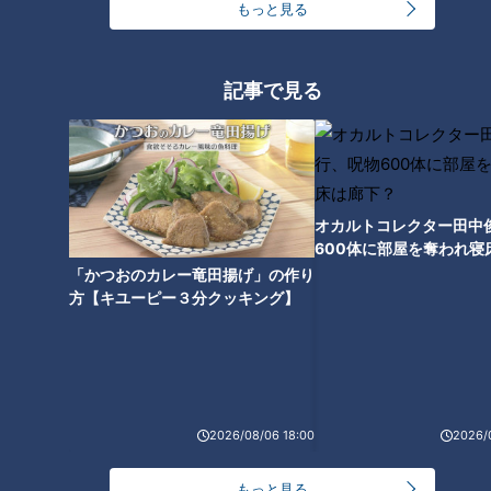
か見られない赤ちゃんの姿にキ
方法にあっぱれ！「竹島水族館
もっと見る
ュン♡名古屋港水族館の「GW
の人気ランキング」第1位は？
にオススメ！人気の生きものラ
ンキング」を発表！
記事で見る
生きもの100種類とふれあえ
る！？「南知多ビーチランド」
に新エリアがオープン！エサや
オカルトコレクター田中
り体験や水族館裏側ウォッチン
600体に部屋を奪われ寝
グも
下？
「かつおのカレー竜田揚げ」の作り
方【キユーピー３分クッキング】
2026/08/06 18:00
2026/
もっと見る