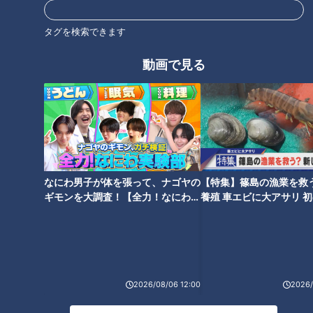
タグを検索できます
オススメ関連コンテンツ
動画で見る
サービスエリアの中に水族館と
“クセが強い”と話題！？三重・
動物園！？年間来場者数約418
名張市「赤目滝水族館」の展示
万人の「河川環境楽園」とは？
がユニークすぎる
なにわ男子が体を張って、ナゴヤの
【特集】篠島の漁業を救
来場者に聞いたお楽しみランキ
ギモンを大調査！【全力！なにわ実
養殖 車エビに大アサリ 
ングを発表！
験部～ナゴヤのギモン、ガチ検証
【newsX】
～】
2026/08/06 12:00
2026/
日本でオスのシャチが見られる
水槽の中にマンション登場！？
のは名古屋港水族館だけ！今し
生きものの習性を生かした展示