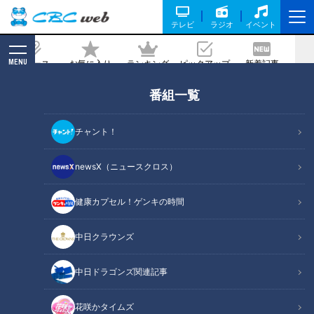
テレビ
ラジオ
イベント
MENU
ニュース
お気に入り
ランキング
ピックアップ
新着記事
CBC MAGAZINE
番組一覧
見られたらラッキー！あくびをするオオ
サンショウウオ！？「アクア・トトぎ
チャント！
ふ」の人気生き物ランキング第1位は世
界最大級の淡水魚！
newsX（ニュースクロス）
健康カプセル！ゲンキの時間
記事に戻る
中日クラウンズ
中日ドラゴンズ関連記事
花咲かタイムズ