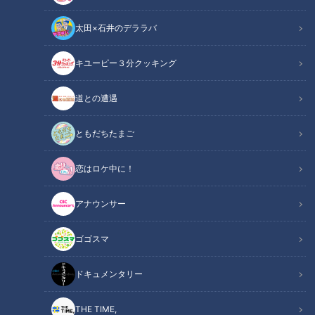
太田×石井のデララバ
キユーピー３分クッキング
道との遭遇
CBCテレビ『デララバ』
ともだちたまご
この記事の画像
（全5枚）
恋はロケ中に！
アナウンサー
ゴゴスマ
ドキュメンタリー
THE TIME,