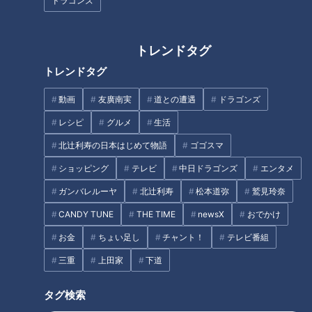
ドラゴンズ
水だけでできたゼリー！？暑い
梅雨どきの見落としがちな掃除
日におすすめな「水ゼリー」と
場所⁉「隠れカビ・ダニスポッ
は
ト」はここ！
トレンドタグ
トレンドタグ
動画
友廣南実
道との遭遇
ドラゴンズ
レシピ
グルメ
生活
なぜ売れない？IKEAの“埋もれア
北辻利寿の日本はじめて物語
ゴゴスマ
イテム”を調査！ 「スタイリッ
珠玉のフルーツがランチで食べ
ショッピング
テレビ
中日ドラゴンズ
エンタメ
シュすぎて用途がわからない」
放題！「スパゲティと果実」が
防災グッズにおすすめの懐中電
ガンバレルーヤ
北辻利寿
松本道弥
鷲見玲奈
オープン
灯も
CANDY TUNE
THE TIME
newsX
おでかけ
タグ
お金
ちょい足し
チャント！
テレビ番組
三重
上田家
下道
グルメ
エンタメ
アクア・トトぎふ
太田光
岐阜
石井亮次
タグ検索