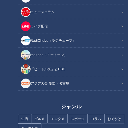
ニュースコラム
記事に戻る
ライブ配信
この記事を見たあなたへのおすすめ
RadiChubu（ラジチューブ）
me:tone（ミートーン）
「ビートルズ」とCBC
朝採りレタスが160円！？激安
タオルはどのくらいの頻度で洗
すぎる野菜の秘密は？「ヴィソ
えばいいの？「お洗濯マイスタ
アジア大会 愛知・名古屋
ン」の人気店を調査！
ー」に聞く洗い方、干し方のコ
ツ！
ジャンル
生活
グルメ
エンタメ
スポーツ
コラム
おでかけ