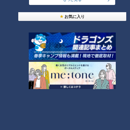
お気に入り
ランキング
RANKING
24時間
週間
月間
「人を狂わせる魅力がある」道マニア・鹿取茂雄が
惚れ込んだレンガの橋梁とは？未公開の道3選
1
友廣アナの自転車旅｜愛知・蒲郡市へ！三河湾ぐる
っと125kmの自転車旅！【チャント！特集】
2
【全力！なにわ実験部～ナゴヤのギモン、ガチ検証
～】しらたきで作った豚バラミンチの油そば
3