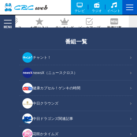
テレビ
ラジオ
イベント
MENU
ニュース
お気に入り
ランキング
ピックアップ
新着記事
CBC MAGAZINE
番組一覧
丼からはみ出すうなぎが衝撃！横綱が絶
賛する“漫画盛り”のうな丼とは？力士が
チャント！
好きな名古屋めし特集！（後編）
newsX（ニュースクロス）
記事に戻る
健康カプセル！ゲンキの時間
中日クラウンズ
中日ドラゴンズ関連記事
花咲かタイムズ