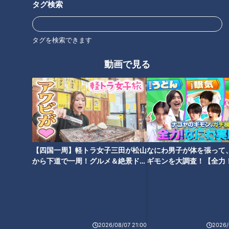
タグ検索
タグを検索できます
動画で見る
9000店から選ぶ東海3県「好き
「名駅地下街」で最も安い定食
な麺の店ランキング」！第5位
を発見！ 最新グルメランキング
＆第4位を発表 極太麺と混ぜて
も発表 1位に輝いたのはあの
食べる「新名古屋めし」もラン
「名古屋めし」！？
クイン
【四国一周】軽トラ女子三田が松山
なにわ男子が体を張って
から下道で一周！グルメ＆絶景ドラ
ギモンを大調査！【全力
イブ⑳
験部～ナゴヤのギモン、
「これだけグツグツ煮ても、こ
同じ天むすでも見た目が全然違
～】
のコシはすごい」 人気名古屋め
う！こだわりはえびの味付けに
し「山本屋本店」の味噌煮込う
あった！「好きな名古屋めしの
どん！ おいしさの秘密を大調査
店ランキング」を大発表【前
【前編】
編】
2026/08/07 21:00
2026/