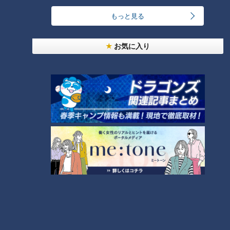
ランキング
RANKING
もっと見る
24時間
週間
月間
お気に入り
友廣アナの自転車旅｜愛知・蒲郡市へ！三河湾ぐる
っと125kmの自転車旅！【チャント！特集】
1
【全力！なにわ実験部～ナゴヤのギモン、ガチ検証
～】しらたきで作った豚バラミンチの油そば
2
今年も開催！「あったらいいな」をみんなで考える
小学生向けワークショップを大府市で開催
3
コスプレサミット、ワクワクさん、アジア大会楽
曲…愛知県の話題あれこれ