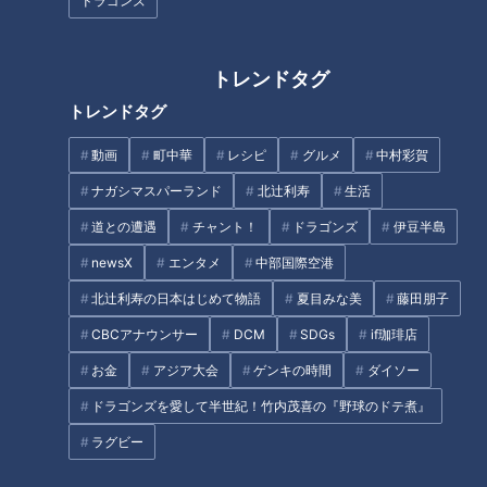
が好きな名古屋めし２時間ＳＰ
津市を満喫！デカ盛りひつまぶ
ドラゴンズ
し＆激レア絶品ガトーショコラ
に舌鼓！
トレンドタグ
トレンドタグ
動画
町中華
レシピ
グルメ
中村彩賀
観光マップには載っていな
【太田×石井のデララバ】東海
ナガシマスパーランド
北辻利寿
生活
い！？伊勢神宮の穴場スポッ
地方 温泉ランキング
道との遭遇
チャント！
ドラゴンズ
伊豆半島
ト！国内外からお客さんが来る
たこ焼き店とは？
newsX
エンタメ
中部国際空港
タグ
北辻利寿の日本はじめて物語
夏目みな美
藤田朋子
CBCアナウンサー
DCM
SDGs
if珈琲店
グルメ
エンタメ
うなぎ
ひつまぶし
三重
お金
アジア大会
ゲンキの時間
ダイソー
太田光
愛知
相撲
石井亮次
ドラゴンズを愛して半世紀！竹内茂喜の『野球のドテ煮』
ラグビー
オススメ関連コンテンツ