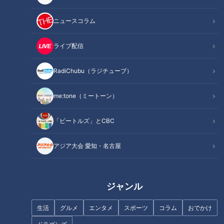
記事に戻る
ニュースコラム
この記事を見たあなたへのおすすめ
ライブ配信
RadiChubu（ラジチューブ）
me:tone（ミートーン）
フランス人は菓子店「シャトレ
ーゼ」の店名に顔を赤らめる？
名古屋No.1人気グルメ「ひつま
「ビートルズ」とCBC
ぶし」はなぜ生まれた？発祥の
店が150年続く秘伝のタレの逸
アジア大会 愛知・名古屋
話をテレビ初公開！？
ジャンル
生活
グルメ
エンタメ
スポーツ
コラム
おでかけ
生放送！デララバ大相撲！力士
ガンバレルーヤが早春の三重・