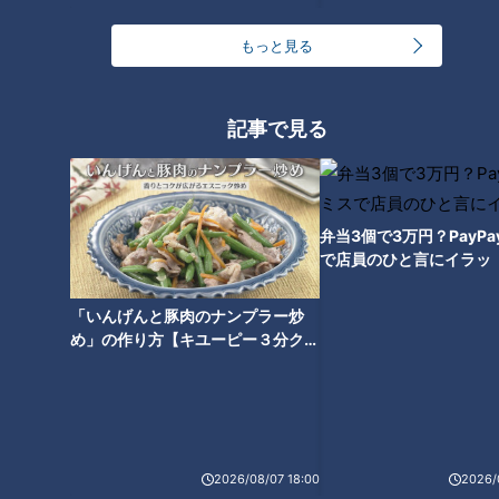
もっと見る
「味噌一滴だけでごはん3口は
記事で見る
食べられる！」新メニューはみ
そかつをライスバーガーにサン
ド！？「好きな名古屋めしの店
ランキング」第1位は名古屋でお
馴染みのあそこ！【後編】
弁当3個で3万円？PayP
で店員のひと言にイラッ
「いんげんと豚肉のナンプラー炒
め」の作り方【キユーピー３分クッ
キング】
2026/08/07 18:00
2026/