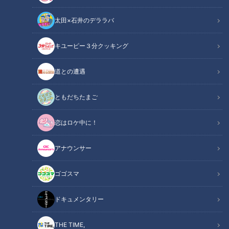
太田×石井のデララバ
キユーピー３分クッキング
CBCテレビ『デララバ』
道との遭遇
この記事の画像
（全7枚）
ともだちたまご
恋はロケ中に！
アナウンサー
ゴゴスマ
ドキュメンタリー
THE TIME,