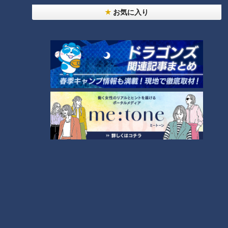
ランキング
お気に入り
RANKING
24時間
週間
月間
友廣アナの自転車旅｜愛知・蒲郡市へ！三河湾ぐる
っと125kmの自転車旅！【チャント！特集】
1
【全力！なにわ実験部～ナゴヤのギモン、ガチ検証
～】にんじんプリン
2
【全力！なにわ実験部～ナゴヤのギモン、ガチ検証
～】しらたきで作った豚バラミンチの油そば
3
【全力！なにわ実験部～ナゴヤのギモン、ガチ検証
～】キャロットフレンチロースト
4