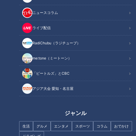
記事に戻る
ニュースコラム
この記事を見たあなたへのおすすめ
ライブ配信
RadiChubu（ラジチューブ）
me:tone（ミートーン）
美しいダム湖でSUPに挑戦 三
全国2万軒以上を食べ歩く「麺
「ビートルズ」とCBC
重まるごと自然体験！
マニア」に教わる！東海地方の
「おいしさに感動する麺」
アジア大会 愛知・名古屋
ジャンル
生活
グルメ
エンタメ
スポーツ
コラム
おでかけ
カフェの中にトランポリン！？