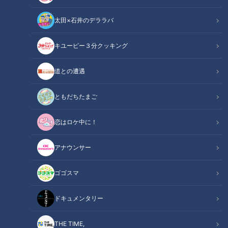
太田×石井のデララバ
キユーピー３分クッキング
CBCテレビ『地名しりとり』
道との遭遇
この記事の画像
（全5枚）
ともだちたまご
恋はロケ中に！
アナウンサー
ゴゴスマ
ドキュメンタリー
THE TIME,