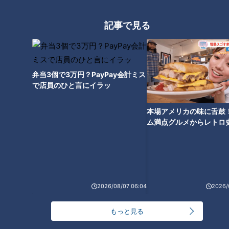
記事で見る
地名しりとりで東京から青森を1
日で往復！「鶴の舞橋」はまさ
かの工事中！？作戦大成功でゴ
弁当3個で3万円？PayPay会計ミス
ール三重県に再び大接近！
で店員のひと言にイラッ
本場アメリカの味に舌鼓
ム満点グルメからレトロ
で！愛知・東海市の感動
選
2026/08/07 06:04
2026/
もっと見る