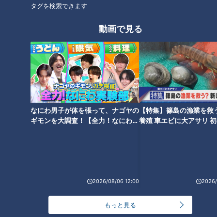
タグを検索できます
動画で見る
地名しりとり相手の地元は、沖
一宮の豪華すぎるモーニングに
縄とニュージーランド！？作戦
驚き！地名しりとりで番組視聴
失敗で大移動続きに！次の目的
者に遭遇！三重県ゴールの大チ
地はまさかの東北地方
ャンスはものにできるのか！？
なにわ男子が体を張って、ナゴヤの
【特集】篠島の漁業を救
ギモンを大調査！【全力！なにわ実
養殖 車エビに大アサリ 
験部～ナゴヤのギモン、ガチ検証
【newsX】
～】
ゴール目前！地名しりとり「4
地名しりとりで連続ゴールなる
大過酷エピソード」を振り返
か！？「い」の地名で三重県を
2026/08/06 12:00
2026/
る！一宮で三重県の地名は出る
狙う！高山市の古い町並で岐阜
のか！？
県ゴールをお祝い！
もっと見る