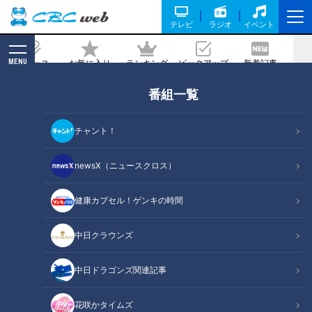
テレビ
ラジオ
イベント
MENU
ニュース
お気に入り
ランキング
ピックアップ
新着記事
CBC MAGAZINE
番組一覧
三重県はすぐそこ！和歌山市でよもぎ餅
作りに挑戦！高山リセットは回避したも
チャント！
のの地名しりとりは再び四国へ
newsX（ニュースクロス）
記事に戻る
健康カプセル！ゲンキの時間
中日クラウンズ
中日ドラゴンズ関連記事
花咲かタイムズ