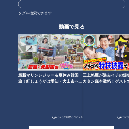
あなたは何問正解できる？見た
あなたは何問正解できる？昭和
ことがない調理器具の使い方ク
アイテムの使い方クイズ！
タグを検索できます
イズ！
動画で見る
子ども世代はテレホンカードの
「101010」で「ただいま」 マ
使い方がわからない⁉ママ世代
マ世代の青春のジョーシキ 懐
には当たり前のグッズ 子ども
かしの「アレ」覚えてますか？
最新マリンレジャー＆夏休み韓国
三上悠亜が過去イチの爆
は知っている？
旅！紅しょうがは愛知・犬山市へ
カタン森本激怒！ゲスト
【花咲かタイムズ】
【ともだちたまご】
「ぷりちょう」ってなに？ 懐
2026/08/10 12:24
2026/
かしのママの青春グッズ いま
の子どもにどう映る？