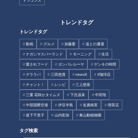
ドラゴンズ
「春バテ」が原因？最近、体調
不良の人は要チェック
トレンドタグ
パンサー向井もタジタジ！県内
屈指の進学校にある『ファッシ
トレンドタグ
ョン創造科』で夢を持って楽し
く学ぶ生徒たち
動画
グルメ
加藤愛
道との遭遇
タグ
ナガシマスパーランド
モーニング
生活
生活
チャント！
愛されフード
ガンバレルーヤ
ゲンキの時間
デララバ
三田悠貴
newsX
if珈琲店
チャント！
レシピ
三上悠亜
オススメ関連コンテンツ
三重 花咲かタイムズ
下呂温泉
中田翔
中部国際空港
伊豆半島
友廣南実
喫茶店
坂下千里子
山内彩加
東山動植物園
タグ検索