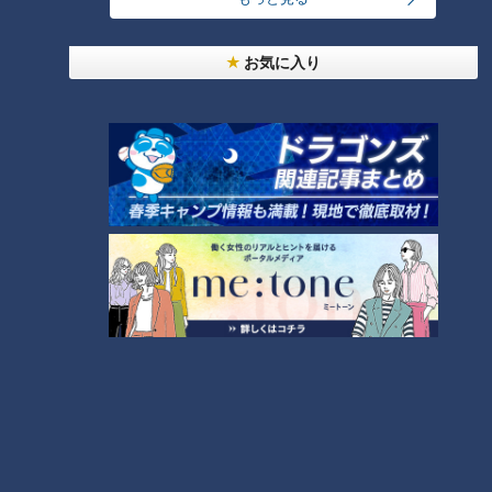
たいと思っている人は？
お気に入り
大学のサークルで増える？複数のスポーツを融合さ
せた「ピックルボール」
「心筋梗塞」生死の分かれ道は？…“夏の厳しい暑
さ”もきっかけに！発症前のキケンなサインと対処
3
法
1
友廣アナの自転車旅｜愛知・蒲郡市へ！三河湾ぐる
っと125kmの自転車旅！【チャント！特集】
4
2
売り切れ続出？「ゆかり」の坂角総本舗がサブレを
発売
本場アメリカの味に舌鼓！ボリューム満点グルメか