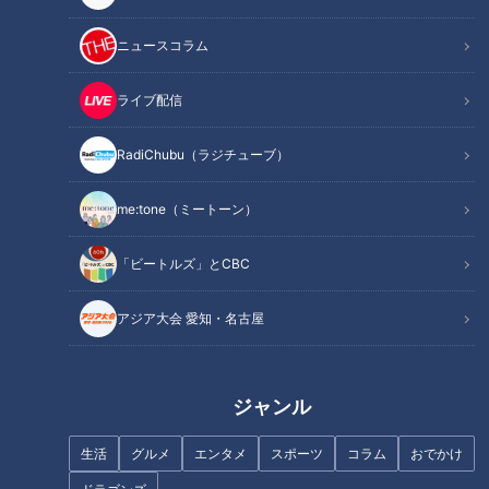
ニュースコラム
ライブ配信
庭造り・植木に青春を捧げる！
「オナラを我慢すると口から出
RadiChubu（ラジチューブ）
「環境デザイン科」に通う高校
てくる」！？オナラが臭くなっ
生たちの“創造性” 自らの夢もカ
てしまう原因や溜めないように
me:tone（ミートーン）
タチに
する方法を徹底調査
「ビートルズ」とCBC
アジア大会 愛知・名古屋
朝の歯みがきは「起床後」
「ポークソテー アップルソー
or「朝食後」？歯科医師が推奨
ス」の作り方【キユーピー３分
する歯みがきのタイミングとは
クッキング】
ジャンル
生活
グルメ
エンタメ
スポーツ
コラム
おでかけ