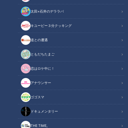
太田×石井のデララバ
キユーピー３分クッキング
CBCテレビ：画像 『チャント！』
道との遭遇
この記事の画像
（全4枚）
ともだちたまご
恋はロケ中に！
アナウンサー
ゴゴスマ
記事に戻る
ドキュメンタリー
この記事を見たあなたへのおすすめ
THE TIME,