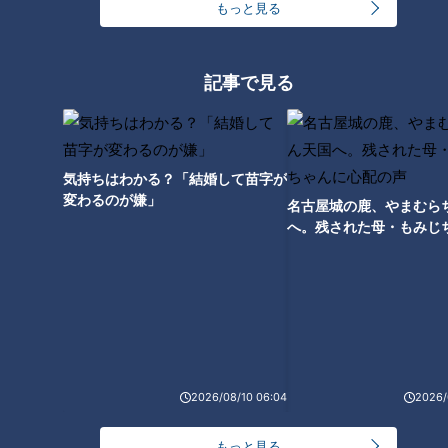
もっと見る
記事で見る
気持ちはわかる？「結婚して苗字が
変わるのが嫌」
名古屋城の鹿、やまむら
へ。残された母・もみじ
配の声
ランキング
RANKING
24時間
週間
月間
2026/08/10 06:04
2026/
モーニング娘。‘26井上春華がハロメンで仲良くし
もっと見る