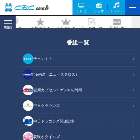
テレビ
ラジオ
イベント
MENU
ニュース
お気に入り
ランキング
ピックアップ
新着記事
CBC MAGAZINE
番組一覧
珍回答続出！いったいどうやって使う
の？少し変わった専門器具を触ってみた
チャント！
ら
newsX（ニュースクロス）
記事に戻る
健康カプセル！ゲンキの時間
中日クラウンズ
中日ドラゴンズ関連記事
花咲かタイムズ