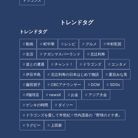
から会いに来たんや」と想いを伝える。
ドラゴンズ
アタックし続ける鶴瓶であったが、貫地谷からまさかの発言
トレンドタグ
が。貫地谷は「私、高校のときお父さんの携帯見たことある
トレンドタグ
よ」と言う。鶴瓶は浮気相手ではなく、父親だったのだ。浮気
相手として発言していただけに、鶴瓶は驚きを隠せない。そん
動画
町中華
レシピ
グルメ
中村彩賀
な鶴瓶のことなど露知らず、貫地谷は浮気がばれてしまう理由
生活
ナガシマスパーランド
北辻利寿
を指摘する。貫地谷によると、もっとも大きな原因は『携帯の
道との遭遇
チャント！
ドラゴンズ
エンタメ
電話帳に誰も登録しないこと』のようだ。ここから鶴瓶は父
親。
伊豆半島
北辻利寿の日本はじめて物語
夏目みな美
藤田朋子
CBCアナウンサー
DCM
SDGs
鶴瓶は「何でそんなこと言うねん！！」と、携帯を見られたこ
if珈琲店
newsX
お金
アジア大会
とをよく思っていない。鶴瓶は「親なめとるやろ！！金ないか
ゲンキの時間
ダイソー
らって男の家に転がりこみやがって！！」と言う。父親とし
て、貫地谷のことが心配でしょうがないのだ。鶴瓶は定期的に
ドラゴンズを愛して半世紀！竹内茂喜の『野球のドテ煮』
貫地谷のところに来ていたが、それは妻に秘密にしていた。鶴
ラグビー
上田家
瓶は貫地谷の電話番号も登録していないので、妻は浮気をして