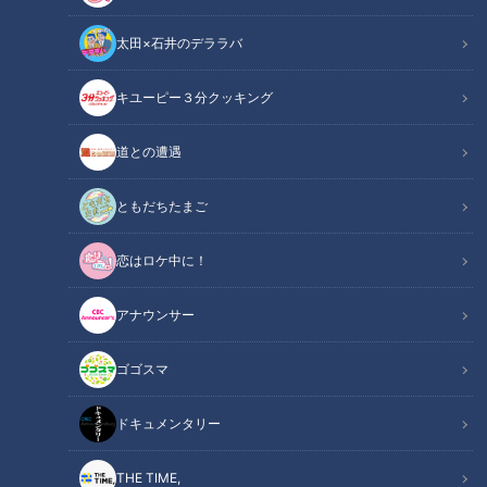
太田×石井のデララバ
鶴瓶のスジナシ
キユーピー３分クッキング
「鶴瓶のスジナシ」動画
道との遭遇
「うちのお父さん」
ともだちたまご
今回のゲストは貫地谷しほりさん。貫地谷さんは入ってくると
恋はロケ中に！
「宜しくお願いします」とハスキーな声で挨拶。鶴瓶さんが
「どうしたんですか？」と聞くと、貫地谷さんは「昨日カラオ
アナウンサー
ケ行っちゃいました」と可愛らしい答え。貫地谷さんは一人暮
らしをされているらしく「洗濯物が好きです」と家庭的な一面
ゴゴスマ
も見せた。スタートは鶴瓶さんが板付き、貫地谷さんはフレー
ムイン。
ドキュメンタリー
THE TIME,
貫地谷は勢いよく入ってくると「居たもう！！なんで勝手に入