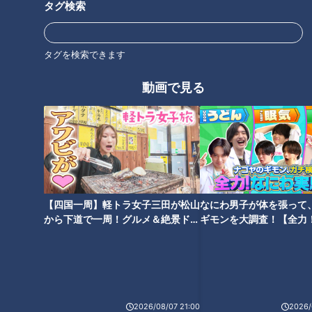
いると思っていたのだ。貫地谷は「登録してよ」と言うが、鶴
タグ検索
瓶は「バレるがな」と本当の浮気がばれるのを恐れている。そ
れを聞いた貫地谷は「最低」と厳しい一言。
タグを検索できます
鶴瓶は「早く結婚しろよ」と娘が心配でしょうがない。しかし
動画で見る
貫地谷が結婚に踏み込めないのには理由があった。鶴瓶の浮気
などもあり、鶴瓶夫妻は不仲。それを見ている貫地谷は、結婚
へ踏み込むのが怖いのだ。鶴瓶もそのことを気にしていた。貫
地谷が家を出てから、夫婦の不仲は深刻になっていた。鶴瓶は
「お前が居ないから上手くいかないんや・・・戻ってきてく
れ・・・」と言うと、コウちゃんも連れて実家に帰ってくるよ
【四国一周】軽トラ女子三田が松山
なにわ男子が体を張って
うに提案する。それを聞いた貫地谷は「このままじゃコウちゃ
から下道で一周！グルメ＆絶景ドラ
ギモンを大調査！【全力
んに紹介できないよ」と真剣な顔つき。鶴瓶は下を向き「じゃ
イブ⑳
験部～ナゴヤのギモン、
あどうしたらいい？」とショックそうに聞くと、貫地谷は「ち
～】
ゃんとママと向き合って」と答える。鶴瓶は家にあまり帰って
いなかった。貫地谷は「帰って来ないとどれだけ寂しいか分か
る？」と諭す。そんな夫婦を見ているから、貫地谷は自信がも
2026/08/07 21:00
2026/