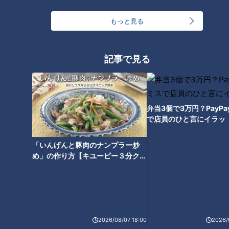
てない。鶴瓶は「分かった、やり直す」と力強く答えると、貫
地谷は「今度来るときはちゃんとしてきてよ」と鶴瓶を応援。
もっと見る
ここで中井さんのOKコール。
記事で見る
浮気相手として話を進めていた鶴瓶さんであったが、貫地谷さ
んの発言で立場が全く変わった。鶴瓶は「付き合って」や「好
き」とアピールはしていたが、貫地谷さんは完全にスルー。貫
地谷さんの中では、鶴瓶さんは父親だったようだ。普段から父
弁当3個で3万円？PayP
親から「好き」と言われているそうで、言われても違和感がな
で店員のひと言にイラッ
かったらしい。鶴瓶さんの発言が気にならないほど、役に入り
込んでいた貫地谷さん。鶴瓶さんは貫地谷さんの演技を大絶賛
「いんげんと豚肉のナンプラー炒
め」の作り方【キユーピー３分クッ
した。
キング】
この記事の画像を見る
この記事を見たあなたへのおすすめ
2026/08/07 18:00
2026/