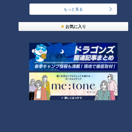
もっと見る
お気に入り
『僕とクリスとお義父さん』安
『却下さん』野間口徹 （スジ
田顕（スジナシ）
ナシ）
『明日、地球が終わるなら』橋
『星がきれいだ』浅野和之（ス
本愛（スジナシ）
ジナシ）