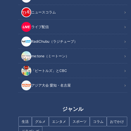
ってきてんの！？」と仕掛ける。鶴瓶がジャケットを着ている
ニュースコラム
のを見ると、貫地谷は「それコウちゃんのじゃん！！加齢臭つ
くから！！」と取り上げる。鶴瓶は鍵が開いている窓から入っ
ライブ配信
てきたらしい。まるで空き巣だが、一応面識はあるようだ。二
人の関係はまだ分からない。
RadiChubu（ラジチューブ）
貫地谷はコウちゃんと交際をしていて、現在同棲中。鶴瓶は
me:tone（ミートーン）
「コウチャンは俺のこと知ってるのか？」と聞くが、貫地谷は
「どういう意味？」と半笑い。どうして半笑いで答えたのかは
「ビートルズ」とCBC
まだ分からないが、コウちゃんは鶴瓶のことを知らないらし
い。それを聞いた鶴瓶は「はよ子供作って結婚して、俺とも付
アジア大会 愛知・名古屋
き合ってくれ」と言う。鶴瓶は貫地谷の浮気相手になったよう
だ。貫地谷は「結婚して欲しいの？」と驚いている。しかし鶴
瓶にも妻が居た。貫地谷が結婚してくれた方が、楽な気持ちで
ジャンル
浮気できると考えているようだ。鶴瓶は、昨日も妻とケンカし
生活
グルメ
エンタメ
スポーツ
コラム
おでかけ
ていた。浮気を疑われていたが、鶴瓶は「お前のことが好きや