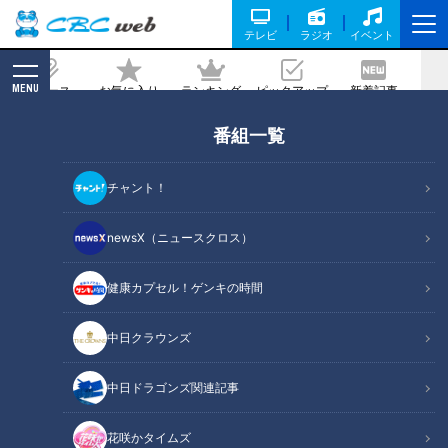
テレビ
ラジオ
イベント
MENU
ニュース
お気に入り
ランキング
ピックアップ
新着記事
CBC MAGAZINE
番組一覧
『うちのお父さん』貫地谷しほり（スジ
ナシ）
チャント！
2021/04/01 20:00
newsX（ニュースクロス）
健康カプセル！ゲンキの時間
中日クラウンズ
中日ドラゴンズ関連記事
花咲かタイムズ