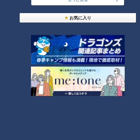
この記事の画像を見る
お気に入り
この記事を見たあなたへのおすすめ
フランス人は菓子店「シャトレ
ーゼ」の店名に顔を赤らめる？
【特集】ごみか資源か 住宅地に
巨大な山 業者は「油にリサイ
クルできる」【newsX】
今が旬の「桃」を一番おいしく
味わう食べ方
遠足途中に水分補給を断られ熱
中症に。問われるルールづくり