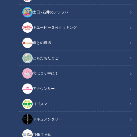
たよりをパーソナリティのつボイノリオと小高直子アナウンサ
太田×石井のデララバ
ーが紹介しました。人間も動物の営みから考えさせられること
がありそうです。
キユーピー３分クッキング
関連リンク
この記事をradiko（ラジコ）で聴く
道との遭遇
ともだちたまご
INDEX
恋はロケ中に！
メスだけでも生きていける
メスだけで繁殖する生物がここにも
アナウンサー
エッチをすると短命？
オススメ関連コンテンツ
ゴゴスマ
ドキュメンタリー
メスだけでも生きていける
THE TIME,