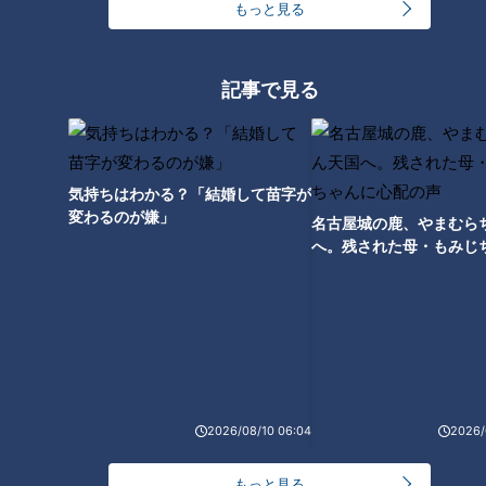
もっと見る
小高「やっぱりエネルギーを使うのかねえ？」
「一回だけしか交尾しないというクワガタやカブトムシの話で
記事で見る
すが、おそらくメスが卵を腹に宿していたから交尾を拒絶して
いたのではないかと思われます。
小高さんの言うとおり、産卵した後なら複数回交尾をします。
気持ちはわかる？「結婚して苗字が
変わるのが嫌」
名古屋城の鹿、やまむら
現にクワガタは産卵した後に追い交尾をさせます。
へ。残された母・もみじ
カブトムシはオス1、メス2で飼育していたら100個近い卵を生
配の声
みました。
一回の交尾や産卵では想定できない数なので、複数回の交尾を
したに違いないです」（Dさん）
今回は生命力を強く感じるおたよりが続きました。
（岡本）
2026/08/10 06:04
2026/
もっと見る