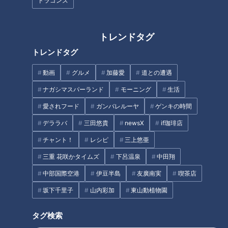
ドラゴンズ
それにしてもメスだらけでオスがいなくて卵を産むということ
は、エッチ経験がなく増え、さみしい魚ですね」（Aさん）
トレンドタグ
飼えなくなって捨てたら増えてしまい、そして駆除されるのは
トレンドタグ
外来種に見られる特徴ですが、これも人間のエゴと言えそうで
動画
グルメ
加藤愛
道との遭遇
す。
ナガシマスパーランド
モーニング
生活
愛されフード
ガンバレルーヤ
ゲンキの時間
メスだけで繁殖する生物がここにも
デララバ
三田悠貴
newsX
if珈琲店
チャント！
レシピ
三上悠亜
メスだけでこどもを産むという生物ですが、実は他にもいるよ
うです。
三重 花咲かタイムズ
下呂温泉
中田翔
中部国際空港
伊豆半島
友廣南実
喫茶店
「昆虫のナナフシの仲間、ナナフシモドキはメスがメスを産ん
坂下千里子
山内彩加
東山動植物園
で、メスだけで繁殖していく単為生殖です。
タグ検索
たまにエラーでメスの代わりにオスが生まれてくるそうです