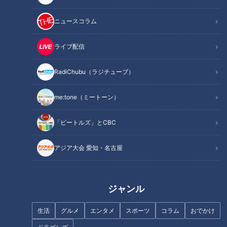
男と女の両方がいないと生物学的に子孫が続かないのは一般的
な常識ですが、そうではないケースもあるそうです。
ニュースコラム
「ミステリークレイフィッシュと呼ばれる特定外来生物のザリ
ライブ配信
ガニが、最近相次いで確認されています。沖縄ではすでに定着
し、愛媛でも600匹以上見つかっています。
RadiChubu（ラジチューブ）
me:tone（ミートーン）
このザリガニ、最大10cmほどでメス1匹で繁殖するため、オス
はいなくても1回あたり数百個の卵を産み、広がれば取り返し
「ビートルズ」とCBC
がつかないことになるそうです。
アジア大会 愛知・名古屋
突然変異で生まれたとされ、原産国は不明。
1995年にドイツでペットとして広まると、日本では2000年前
後に流通したそうで、アメリカザリガニ同様、在来の動植物を
ジャンル
食べて生態系を脅かし、農業被害の恐れがあるため拡大を食い
止める必要があるとのことです。
生活
グルメ
エンタメ
スポーツ
コラム
おでかけ