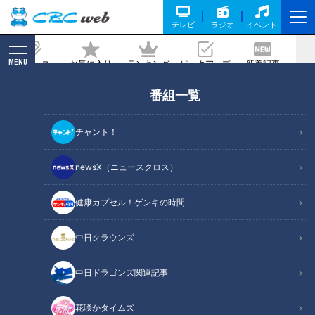
テレビ
ラジオ
イベント
MENU
ニュース
お気に入り
ランキング
ピックアップ
新着記事
CBC MAGAZINE
番組一覧
オスは不要？メスだけで子孫を残せる生
きもの
チャント！
2026/07/09 06:03
newsX（ニュースクロス）
健康カプセル！ゲンキの時間
RadiChubu（ラジチューブ）
つボイノリオの聞けば聞くほど
中日クラウンズ
『つボイノリオの聞けば聞くほど』（ＣＢＣラジオ）で不定期
中日ドラゴンズ関連記事
に放送されている「男と女」のコーナー。7月7日の放送で
は、いつもの人間関係ではなく、動物のオスメスにまつわるお
花咲かタイムズ