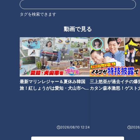
が、オスとしての生殖機能は完全に失っていることが研究でわ
かりました」（Bさん）
タグを検索できます
動画で見る
ちなみに「ナナフシモドキ」の名で勘違いしそうですが、れっ
きとしたナナフシ科の代表種です。
エッチをすると短命？
以前この番組で「カブトムシやクワガタは交尾をしなければ長
最新マリンレジャー＆夏休み韓国
三上悠亜が過去イチの爆
生きする」という説が紹介されました。
旅！紅しょうがは愛知・犬山市へ
カタン森本激怒！ゲスト
【花咲かタイムズ】
【ともだちたまご】
「現在、わが家でも飼育中のミヤマクワガタのオスは交尾をし
ていないので、現在も存命。平均寿命が3か月のミヤマクワガ
タですが、7月に採取してきたものです。なるべく長生きして
2026/08/10 12:24
2026/
ほしいと思います」（Cさん）