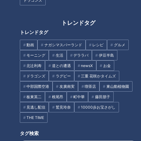
ドラゴンズ
めて行けることに。「こんなおばさんな姿ではいけない」と、
本気で体型を戻したいと決意します。
トレンドタグ
「そこで質問です。おふたりは体型維持や美容のために普段ど
トレンドタグ
んなことをしていますか。これだけは続けているという習慣
動画
ナガシマスパーランド
レシピ
グルメ
や、おすすめの体型管理方法があればぜひ聞きたいです」（A
さん）
モーニング
生活
デララバ
伊豆半島
北辻利寿
道との遭遇
newsX
お金
ドラゴンズ
ラグビー
三重 花咲かタイムズ
細さの秘訣は食生活にあり
中部国際空港
友廣南実
喫茶店
東山動植物園
ずっと細さをキープしているRちゃんに、三上さんは「あかり
板東英二
根尾昂
町中華
藤田朋子
の体型維持方法を知りたい。あんまり語らないじゃん。語って
見逃し配信
鷲見玲奈
10000歩お宝さがし
よ、知りたい人いるんだよ」と促します。
THE TIME
タイ旅行では爆食してきたというRちゃんですが、その後にき
タグ検索
ちんと調整日を作るのがポイント。体作りはほとんど食生活次