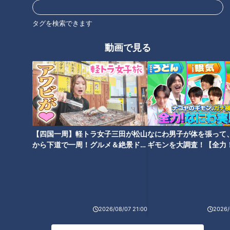
第で、自分の機嫌も肌の状態も、むくみも、全部食生活に出る
と考えているそうです。
タグを検索できます
動画で見る
Rちゃん「食生活整えたら絶対に体型維持ってか、元に戻る」
Rちゃんの調整メニュー
調整日に何を食べているのかという三上さんの質問に、Rちゃ
んは「まず鍋」と答えます。
【四国一周】軽トラ女子三田が松山
なにわ男子が体を張って
から下道で一周！グルメ＆絶景ドラ
ギモンを大調査！【全力
ウーバーイーツで鍋セットを買えば、火にかけるだけでOK。
イブ⑳
験部～ナゴヤのギモン、
～】
野菜を摂ることを意識しつつ、飲み物や炭水化物、お菓子は控
えめにしているそうです。
とはいえ甘いものは大好きで、食事制限をしていない時は昼に
2026/08/07 21:00
2026/
必ずスイーツを食べるといいます。