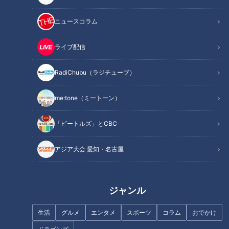
ニュースコラム
推しのライブまでに体型を戻したい
ライブ配信
「私は産後3ヶ月の2児の母です。先日、ぷよぷよになった私
RadiChubu（ラジチューブ）
のお腹を見た夫が笑いました」（Aさん）
me:tone（ミートーン）
一瞬「うるせーぶっ飛ばすぞ」と思ったものの、ダイエット中
「ビートルズ」とCBC
なので夫ではなくステッパーを踏んだというAさん。
アジア大会 愛知・名古屋
朝や夜にストレッチ、こどもが昼寝したら体操、そしてステッ
パーと、気分はほぼ部活動。ただ、おやつだけはやめられず、
運動で消費したカロリーをおやつで丁寧に回収しているそうで
ジャンル
す。
生活
グルメ
エンタメ
スポーツ
コラム
おでかけ
そんななか、2ヶ月後に推しであるLE SSERAFIMのライブへ初