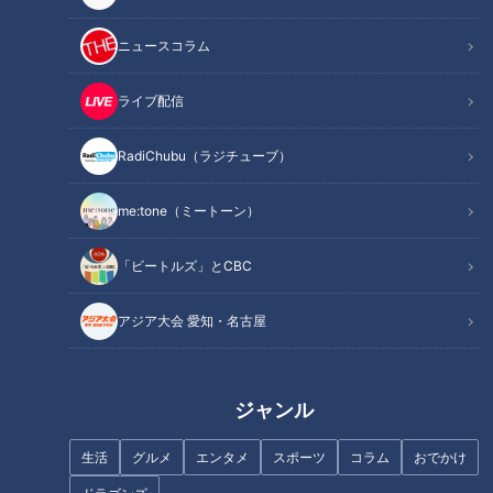
夫婦関係はどこからが「破綻」と認定？
オススメ関連コンテンツ
ニュースコラム
ライブ配信
判決が差し戻された理由
RadiChubu（ラジチューブ）
この女性の不倫相手だったのは勤務先のオーナー。
me:tone（ミートーン）
女性が離婚届をチラ見せしたことで、離婚が近々成立すると思
ってしまったようです。
「ビートルズ」とCBC
ただ、この離婚届に女性側の署名はあったものの夫側の署名は
アジア大会 愛知・名古屋
なかったため、離婚が成立するかどうかは不明の状態。
男性は「そもそも当時関係は持っていなかったが、仮に持って
ジャンル
いたとしても離婚すると信じていたので過失はない」と主張し
ました。
生活
グルメ
エンタメ
スポーツ
コラム
おでかけ