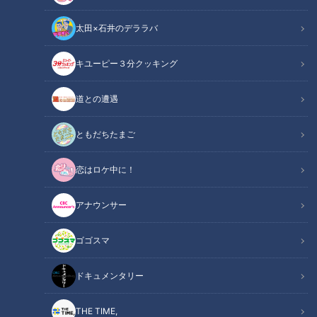
われた訴訟の上告審判決が、6月5日に行なわれました。最高
太田×石井のデララバ
裁第2小法廷は男性の過失を認め、不倫相手の男性に慰謝料55
万円の支払いを命じた二審の高松高裁判決を破棄し、審理を高
キユーピー３分クッキング
裁に差し戻しました。一見、よくある不倫の話のように感じら
れますが、この裁判ではとある"初めての判断"が注目されてい
道との遭遇
ます。6月6日放送『北野誠のズバリサタデー』（ＣＢＣラジ
オ）では、不倫相手への訴えが認められるかどうかの線引きに
ともだちたまご
ついて、角田龍平弁護士が解説しました。聞き手はパーソナリ
ティの北野誠と加藤由香アナウンサーです。
恋はロケ中に！
アナウンサー
関連リンク
この記事をradiko（ラジコ）で聴く
ゴゴスマ
INDEX
ドキュメンタリー
判決が差し戻された理由
慰謝料請求が発生するケース
THE TIME,