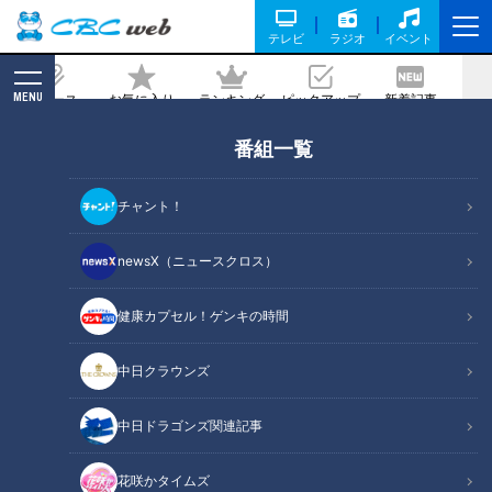
テレビ
ラジオ
イベント
MENU
ニュース
お気に入り
ランキング
ピックアップ
新着記事
CBC MAGAZINE
番組一覧
妻の浮気相手に慰謝料請求はできない？
判決差し戻しで注目の裁判
チャント！
2026/06/09 06:01
newsX（ニュースクロス）
健康カプセル！ゲンキの時間
RadiChubu（ラジチューブ）
中日クラウンズ
北野誠のズバリ
中日ドラゴンズ関連記事
既婚女性から「離婚する」と言われたことを信じて不倫した男
性に対し、その女性の元夫が慰謝料を請求できるかどうかが争
花咲かタイムズ