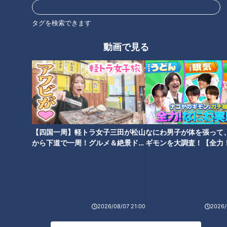
は、浮気した側に過失があることになります。
タグを検索できます
また、夫婦関係が破綻していた後に男女関係があった場合も、
動画で見る
浮気相手への請求は認められません。
というのも、慰謝料請求権は円満な夫婦関係を破壊したことに
対して発生するからです。
角田「円満な夫婦関係という守るべき利益を侵害したから慰謝
料請求が認められるのであって、円満じゃない夫婦は守るべき
【四国一周】軽トラ女子三田が松山
なにわ男子が体を張って
利益がないと」
から下道で一周！グルメ＆絶景ドラ
ギモンを大調査！【全力
イブ⑳
験部～ナゴヤのギモン、
また、相手の夫婦関係が破綻していたと信じ込み、それに過失
～】
がない場合も慰謝料請求は認められません。
今回の差し戻しのポイントは、離婚したと信じたのは過失があ
2026/08/07 21:00
2026/
るかもしれませんが、夫婦関係の破綻について信じたことに過