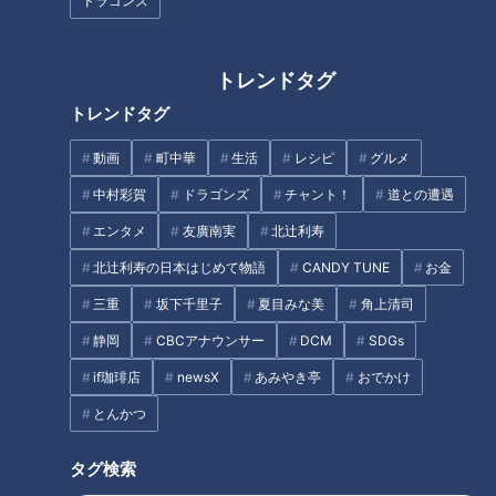
ドラゴンズ
この主張に対し、二審の高裁では「嘘をついて不貞行為に及ぶ
人が多いのは、世間でよく知られていること。それを鵜呑みに
トレンドタグ
したのは注意不足のため、離婚をする相当の理由があったとは
いえない」として、慰謝料の支払いを命じる判決になりまし
トレンドタグ
た。
動画
町中華
生活
レシピ
グルメ
中村彩賀
ドラゴンズ
チャント！
道との遭遇
ところが最高裁では「男性に仮に過失があったとしても、夫婦
関係が破綻していると信じる相当な理由があれば過失はない。
エンタメ
友廣南実
北辻利寿
その部分について審理をしていないため、もう一度やり直すべ
北辻利寿の日本はじめて物語
CANDY TUNE
お金
き」と命じ、差し戻しとなったのです。
三重
坂下千里子
夏目みな美
角上清司
静岡
CBCアナウンサー
DCM
SDGs
慰謝料請求が発生するケース
if珈琲店
newsX
あみやき亭
おでかけ
とんかつ
実は浮気相手が既婚者だと知らなかった場合は慰謝料を請求で
きませんが、それは過失がない場合。
タグ検索
少し考えたり調べたり、人に聞いたりすればわかるような場合