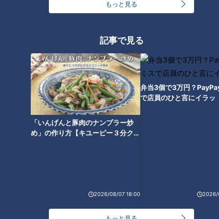
失がないかどうかについて、再度調べる必要があるという点で
もっと見る
す。
記事で見る
夫婦関係はどこからが「破綻」と認定？
今回のケースでは、女性が付き合いたい相手に離婚届を見せる
弁当3個で3万円？PayP
時点で夫婦関係が破綻しているように見えます。
で店員のひと言にイラッ
ただ、角田弁護士は「これから不貞をしようとする人が、離婚
「いんげんと豚肉のナンプラー炒
届を持ち歩いて『僕と関係を持っても慰謝料請求されないよ』
め」の作り方【キユーピー３分クッ
みたいなことを言って悪用する人がいるかもしれないので」
キング】
と、判断の難しさについて述べ、「おそらく慰謝料請求は認め
られないのではないか」と続けます。
夫婦関係が破綻しているかどうかを判断するのも難しそうで
2026/08/07 18:00
2026/
す。
もっと見る