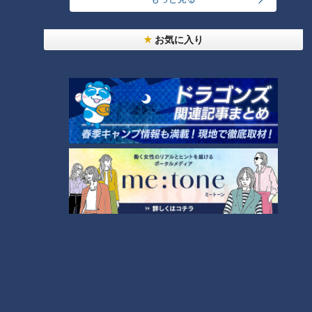
別居であれば明確ですが、「会話がないから家庭内離婚の状態
だ」と言われても、世の中で会話が少ない夫婦はザラにいま
す。
お気に入り
北野「こどもが大きくなったら会話がなくなるよね。特に女性
からすると夫のことは敵という認識を持っておられる方が多い
ので」
会話がないだけでは「破綻」とは言えなさそうです。
（岡本）
この記事の画像を見る
この記事を見たあなたへのおすすめ