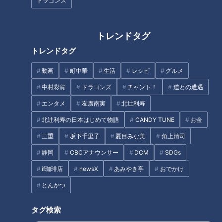
ドラゴンズ
エンタメの細分化
トレンドタグ
また、全員個人でも大活躍していたというのも、奇跡のバラン
トレンドタグ
ス。
動画
町中華
生活
レシピ
グルメ
竹地は「ゴールデンタイムで、5人みんながドラマの主役をや
中村彩賀
ドラゴンズ
チャント！
道との遭遇
ってるんですよね」と語る一方で、中西さんは「悲しいことや
エンタメ
友廣南実
北辻利寿
と思うんですけど、国民的グループは今後出てこないと思いま
北辻利寿の日本はじめて物語
CANDY TUNE
お金
す」とコメント。
三重
坂下千里子
夏目みな美
角上清司
現在もSnow ManやSixTONESなどがゴールデンタイムのバラ
静岡
CBCアナウンサー
DCM
SDGs
エティ番組で活躍していますが、今はエンタメの細分化によ
if珈琲店
newsX
あみやき亭
おでかけ
り、なかなか国民的なグループが生まれるのは難しい土壌とな
とんかつ
っています。
タグ検索
中西さん「20歳の女性100人集まってもらって、携帯で何を見