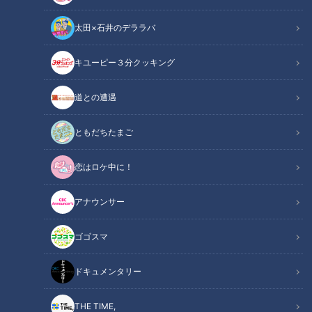
を振り返るとともに、嵐が去った後のエンタメ業界はどうなる
太田×石井のデララバ
のかについて解説しました。聞き手はフリーアナウンサーの天
野なな実と竹地祐治アナウンサーです。
キユーピー３分クッキング
関連リンク
この記事をradiko（ラジコ）で聴く
道との遭遇
ともだちたまご
INDEX
恋はロケ中に！
まさに国民的人気アイドル
エンタメの細分化
アナウンサー
活動終了の翌日も
オススメ関連コンテンツ
ゴゴスマ
ドキュメンタリー
まさに国民的人気アイドル
THE TIME,