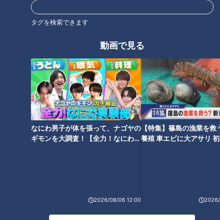
てるかアンケートをとっても、たぶん100人それぞれが違うも
のを見てると思いますから。
タグを検索できます
動画で見る
80歳のおばあさんから6歳のお孫さんまでお茶の間で1台のテ
レビを観ていてという時代はとうに終わってますから。
そうなったらみんなが同じものを観るのはないですし、2000
年代、2010年代ぐらいはその名残があったところで、大きく
なった嵐がギリギリ間に合ったぐらいで」
なにわ男子が体を張って、ナゴヤの
【特集】篠島の漁業を救
ギモンを大調査！【全力！なにわ実
養殖 車エビに大アサリ 
験部～ナゴヤのギモン、ガチ検証
【newsX】
活動終了の翌日も
～】
嵐としての活動は終了しましたが、個人としての活動は続きま
す。
2026/08/06 12:00
2026/
先日、二宮和也さんが最終公演の翌日、買い物に行った先で相