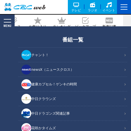
テレビ
ラジオ
イベント
MENU
ニュース
お気に入り
ランキング
ピックアップ
新着記事
CBC MAGAZINE
番組一覧
国民的人気アイドルグループ「嵐」、こ
れからも続くマインド
チャント！
2026/06/08 06:00
newsX（ニュースクロス）
健康カプセル！ゲンキの時間
RadiChubu（ラジチューブ）
CBCラジオ #プラス！
中日クラウンズ
5月31日の東京ドーム公演をもって活動終了となった、国民的
中日ドラゴンズ関連記事
人気アイドルグループ「嵐」。6月5日放送『ＣＢＣラジオ #プ
ラス！』では、芸能記者の中西正男さんがあらためて嵐の足跡
花咲かタイムズ