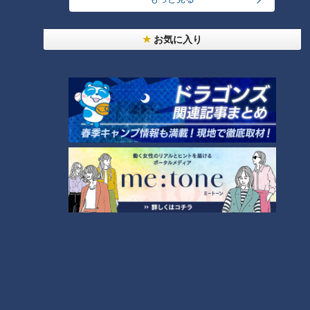
グループとしての活動は有終の美を飾りましたが、これからの
個々の活動も楽しみです。
（岡本）
お気に入り
この記事の画像を見る
この記事を見たあなたへのおすすめ
アリス、海援隊など人気グルー
プが多数在籍した「ヤングジャ
次は名古屋でブーム到来！？大
パン」創設秘話
阪や沖縄で大人気の「JJ」っ
て？爽やかで新しいお酒の楽し