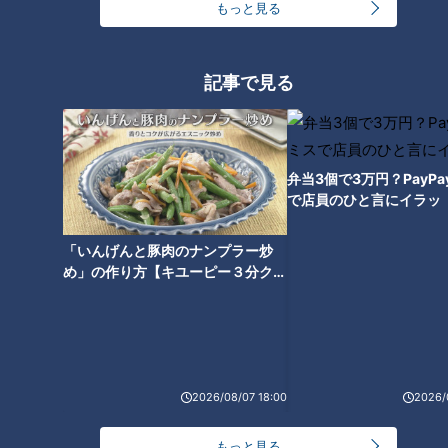
もっと見る
葉雅紀さんにバッタリ出会ったという話をされていて、ファン
も活動停止後も変わらない関係性にほっこりしたということが
ありました。
記事で見る
これに対し、中西さんは「嵐としての見える活動は終わったけ
ど、まだ嵐を続けてらっしゃるんだなと強く思った」とのこ
弁当3個で3万円？PayP
と。
で店員のひと言にイラッ
中西さん「ファンを幸せにするためにいるのがアイドルやとよ
「いんげんと豚肉のナンプラー炒
く言われるんですけども、嵐としてのコンサートが終わって、
め」の作り方【キユーピー３分クッ
みんなが少なからずロスみたいな感じでいる。
キング】
その時に、二宮さんが『今でもメンバーと会ったりすることも
あるし、嵐というマインドみたいなものが続いている』という
ことを言うことが、ファンにできること（を実行している）」
2026/08/07 18:00
2026/
もっと見る