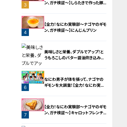
ン、ガチ検証～】しらたきで作った豚
3
バラミンチの油そば
2
【全力！なにわ実験部～ナゴヤのギモ
ン、ガチ検証～】にんじんプリン
4
美味しさと栄養、ダブルでアップ！と
うもろこしのバター醤油炊き込みご
飯
なにわ男子が体を張って、ナゴヤの
ギモンを大調査！【全力！なにわ実験
6
部～ナゴヤのギモン、ガチ検証～】
5
【全力！なにわ実験部～ナゴヤのギモ
ン、ガチ検証～】キャロットフレンチ
7
ロースト