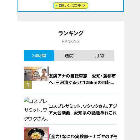
ランキング
RANKING
24時間
週間
月間
友廣アナの自転車旅｜愛知・蒲郡市
へ！三河湾ぐるっと125kmの自転車
1
旅！【チャント！特集】
コスプレサミット、ワクワクさん、アジ
ア大会楽曲…愛知県の話題あれこれ
【全力！なにわ実験部～ナゴヤのギモ