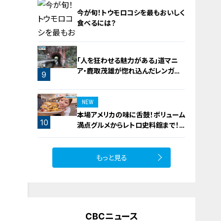
今が旬！トウモロコシを最もおいしく
食べるには？
「人を狂わせる魅力がある」道マニ
ア・鹿取茂雄が惚れ込んだレンガの
8
9
橋梁とは？未公開の道3選
NEW
本場アメリカの味に舌鼓！ボリューム
10
満点グルメからレトロ史料館まで！
愛知・東海市の感動スポット3選
もっと見る
CBCニュース