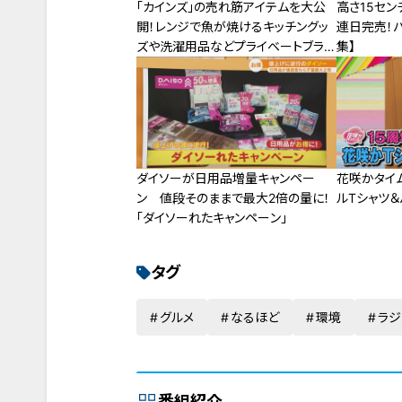
「カインズ」の売れ筋アイテムを大公
高さ15セ
開！レンジで魚が焼けるキッチングッ
連日完売！パ
ズや洗濯用品などプライベートブラン
集】
ドが勢ぞろい
ダイソーが日用品増量キャンペー
花咲かタイ
ン 値段そのままで最大2倍の量に！
ルTシャツ
「ダイソーれたキャンペーン」
タグ
グルメ
なるほど
環境
ラジ
番組紹介