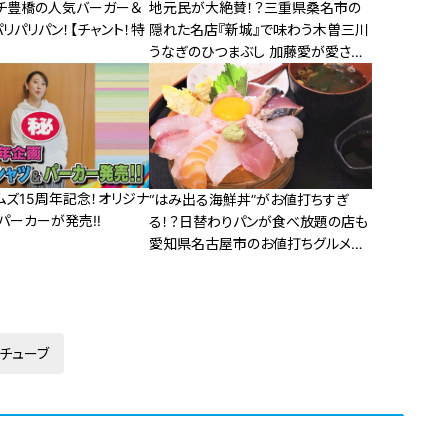
ンチ豊橋の人気バーガー＆
地元民が大絶賛！？三重県桑名市の
リパリパン！【チャント！特
隠れた名店『新城』で味わう木曽三川
うなぎのひつまぶし 加藤愛が愛され
フードを徹底調査
ムズ15周年記念！オリジナ
“はみ出る海鮮丼”がお値打ちすぎ
＆パーカーが発売‼
る！？日替わりパンが食べ放題の店も
愛知県名古屋市のお値打ちグルメを
調査
チューブ