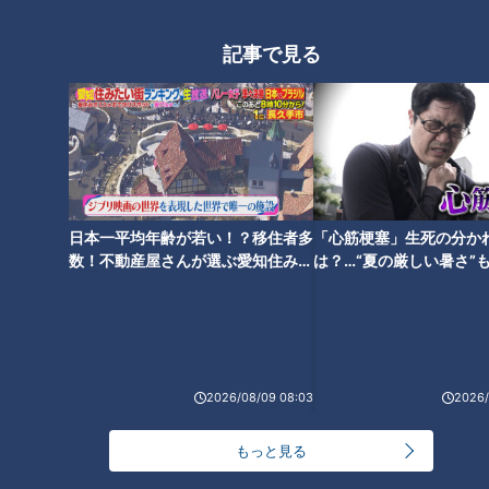
です。
記事で見る
最後はTKGになる⁉︎
西村が特におすすめしたのは、セットメニューでの締めの楽し
み方。
唐揚げセットを頼むと、ご飯も付き、麺を食べ終えた後の丼に
日本一平均年齢が若い！？移住者多
「心筋梗塞」生死の分か
は卵とタレが残ります。そこへご飯を投入することで、“TKM
数！不動産屋さんが選ぶ愛知住みた
は？…“夏の厳しい暑さ”
い街ランキング1位は？
に！発症前のキケンなサ
からTKGへ”という流れが完成するのだそうです。
法
西村「卵1個なのに、こんなに楽しめるの!?っていう変化。“味
変”ならぬ、“炭水化物変”！」
2026/08/09 08:03
2026/
自身の体型を気にしている西村でしたが、健康診断が終わった
もっと見る
後ということもあり、たっぷり食べたそうです。