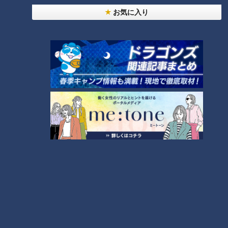
お気に入り
シンプルながら奥深い“卵かけ麺”の魅力を熱弁した西村。卵と
麺だけという潔い一杯だからこそ、素材のおいしさが際立
つ“TKM”は、一度体験するとクセになる味わいなのかもしれま
せん。
その小麦と卵の世界を味わってみてはいかがでしょうか。
（ランチョンマット先輩）
この記事の画像を見る
この記事を見たあなたへのおすすめ
今が旬のタチウオ、大きいもの
便座は温めるだけで「冷やし」
だと指何本分？
はないのか？