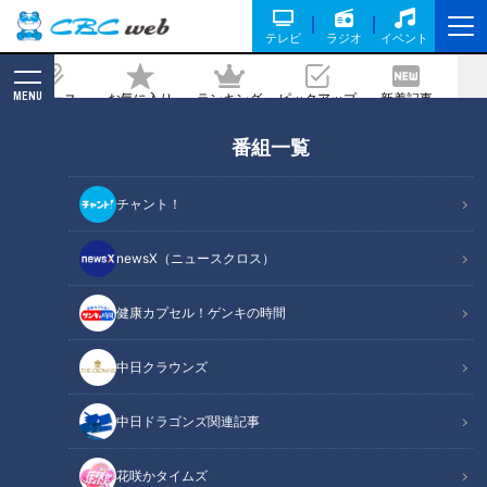
テレビ
ラジオ
イベント
MENU
ニュース
お気に入り
ランキング
ピックアップ
新着記事
CBC MAGAZINE
番組一覧
「TKG」じゃなくて「TKM」？卵ひとつ
でやみつきになるグルメとは
チャント！
2026/05/28 06:01
newsX（ニュースクロス）
健康カプセル！ゲンキの時間
RadiChubu（ラジチューブ）
中日クラウンズ
CBCラジオ #プラス！
中日ドラゴンズ関連記事
“TKG”といえば卵かけご飯ですが、最近は“TKM”なるグルメが
話題になっているようです。西村俊仁アナウンサーは「これが
花咲かタイムズ