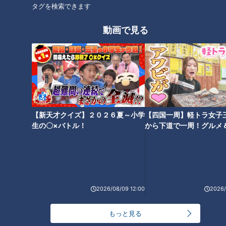
タグを検索できます
と卵の味で麺を食べている感じ」と、その素材重視の一杯に感
動している様子でした。
動画で見る
つまりは具材も少なく、味付けもシンプルな仕上がりのTKM
ですが…。
西村「飽きると思うでしょ？飽きないんですよ」
つい箸が止まらなくなるほどやみつきになったそうです。
【新天才クイズ】２０２６夏～小学
【四国一周】軽トラ女子
生の〇×バトル！
から下道で一周！グルメ
石坂「ラーメンとは違う？」
イブ⑳
西村「ラーメンというより、つけ麺の麺だけに卵を乗せた感
じ。まぜそばのように食べるけど、具がない」
2026/08/09 12:00
2026/
その上で西村は、素材の重要さを改めて実感したとのこと。シ
ンプルだからこそ、麺や卵そのものの品質が味を左右する一杯
もっと見る