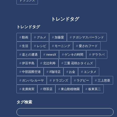
ドラゴンズ
りません。少し茶色がかった麺の中央に卵黄が乗るだけです。
トレンドタグ
西村「パッと来た時、『これ味するの？』って思う見た目なん
ですよ。でも、これが美味しいのよ！」
トレンドタグ
動画
グルメ
加藤愛
ナガシマスパーランド
西村、実食
生活
レシピ
モーニング
愛されフード
道との遭遇
newsX
ゲンキの時間
デララバ
TKMを食べる際は、底に入ったタレと卵をしっかり混ぜるス
伊豆半島
北辻利寿
三重 花咲かタイムズ
タイル。麺に徐々に色がついていき、底から塩味ベースのタレ
中部国際空港
if珈琲店
お金
エンタメ
が現れるそうです。
ガンバレルーヤ
ドラゴンズ
ラグビー
三上悠亜
西村「まず卵の味が強い。で、ひと噛みすると『小麦の味来
友廣南実
喫茶店
東山動植物園
板東英二
た！』ってなる。小麦の味ってこういう味なんだって再確認で
きる」
タグ検索
さらに、タレが主張しすぎないことで、「ほぼほぼ小麦の香り