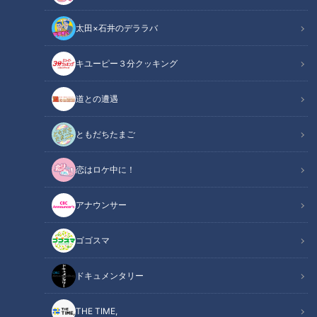
おいしいのよ」と大絶賛。なんと見た目は卵と麺だけというシ
太田×石井のデララバ
ンプルなTKM（卵かけ麺）なのです。5月26日放送の『ＣＢＣ
ラジオ #プラス！』では、西村アナがTKMを実際に食べた感想
キユーピー３分クッキング
を熱く語りました。聞き手は石坂美咲です。
道との遭遇
関連リンク
この記事をradiko（ラジコ）で聴く
ともだちたまご
INDEX
恋はロケ中に！
見た目はシンプル
アナウンサー
西村、実食
最後はTKGになる⁉︎
ゴゴスマ
オススメ関連コンテンツ
ドキュメンタリー
見た目はシンプル
THE TIME,