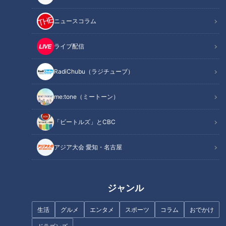
西村が訪れたのは名古屋市内にある「桐麺」。大阪発祥のチェ
ニュースコラム
ーン店で、昨年秋ごろから名古屋エリアに進出。
金山に1店舗目ができ、さらに今年3月には名駅近くにも新店
ライブ配信
舗がオープンしたそうです。
RadiChubu（ラジチューブ）
ここで西村がオーダーしたのは「桐玉」。見た目は非常にシン
me:tone（ミートーン）
プルで、「麺の上に黄身がどんっと乗っているだけ」という潔
いビジュアルです。石坂も写真を見ます。
「ビートルズ」とCBC
石坂「日の丸弁当みたいな感じ」
アジア大会 愛知・名古屋
西村「まさにそんな感じ。ぱっと見が美しいというか、可愛い
感じ」
ジャンル
ラーメン店のメニューと聞くと、チャーシューやネギなどの具
生活
グルメ
エンタメ
スポーツ
コラム
おでかけ
材を想像しますが、「桐玉」にはそうしたトッピングは一切あ