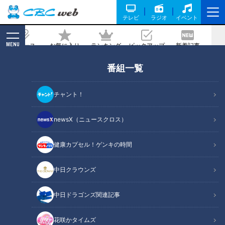
テレビ
ラジオ
イベント
MENU
ニュース
お気に入り
ランキング
ピックアップ
新着記事
CBC MAGAZINE
番組一覧
ネガティブ思考をしてしまう理由と脱却
法
チャント！
2026/05/26 06:01
newsX（ニュースクロス）
健康カプセル！ゲンキの時間
RadiChubu（ラジチューブ）
北野誠のズバリ
中日クラウンズ
『北野誠のズバリサタデー』（ＣＢＣラジオ）の1コーナー
中日ドラゴンズ関連記事
「ズバリこの人に聞きたい」では、話題の本の著者や話題の人
に北野誠がインタビューを行なっています。5月23日放送のゲ
花咲かタイムズ