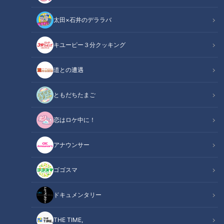
ストは『考えてはいけないことリスト』（フォレスト出版）の
太田×石井のデララバ
著者で、明治大学教授の堀田秀吾先生。著本書では他人からの
評価や過去への後悔、未来への不安、自己否定や反芻思考な
キユーピー３分クッキング
ど、考えても何も得られない思考について5つの領域に整理
し、世界の学術論文に基づき考えてはいけないことと、考えな
道との遭遇
いための方法を紹介しています。特に「いろいろと気になるこ
とが多くて疲れる」という方は、気持ちが楽になるヒントが得
ともだちたまご
られるかもしれません。
恋はロケ中に！
関連リンク
この記事をradiko（ラジコ）で聴く
アナウンサー
INDEX
ゴゴスマ
心配ごとの96％は問題ない
ドキュメンタリー
後悔は悪いことばかりではない
自分探しに意味はない
THE TIME,