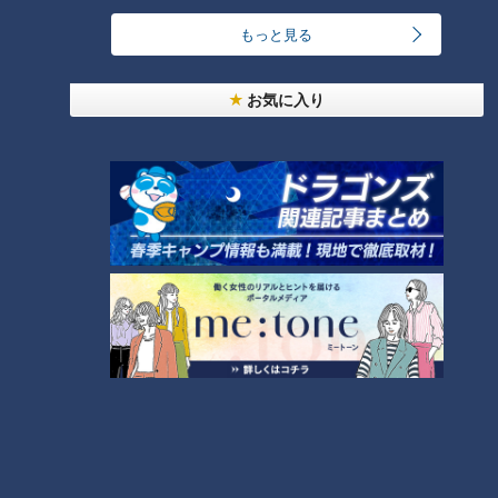
と呼べるようなひとつの性格が見つかるわけではないとのこ
と。
もっと見る
堀田先生は「いろんな人に会って、好きな自分というのを見つ
お気に入り
けるのは大事だと思います」とまとめました。
（岡本）
この記事の画像を見る
この記事を見たあなたへのおすすめ
危険な頭痛の見極め方