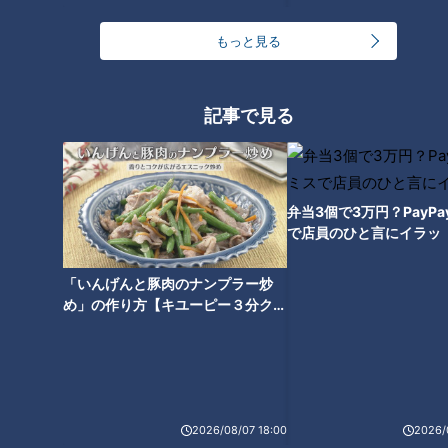
的にはない」と語る堀田先生。どういう意味なのでしょうか？
もっと見る
人間にはその時の感情や相手、状況によって性格をコロコロ変
えていく仕組みがあり、友だちには優しく接しながらも家族に
記事で見る
は厳しいなど、固定的なものはないのだそうです。
仮に自分探しのためと称して外国などへ旅行した場合、さまざ
まな人に会うことになりますが、そこでいろいろな面の自分に
弁当3個で3万円？PayP
で店員のひと言にイラッ
気づくことで、さらに自分探しの迷宮に入り込んでしまうこと
も。
「いんげんと豚肉のナンプラー炒
め」の作り方【キユーピー３分クッ
自分探しの旅では「仕事の時に相手先の人と接している時の自
キング】
分は本当の自分じゃない」や、「学生の時の自分と変わった」
など、偽りの自分が存在するかのように考えがちです。
しかし、人は状況によって変わるのが当たり前で、何か「芯」
2026/08/07 18:00
2026/