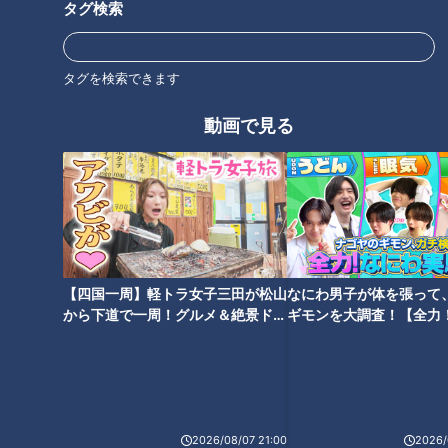
タグ検索
研究結果からも反芻思考はあまり良いことがないのがわかって
います。
タグを検索できます
結局は過去を理解した上で、未来のためにどのように行動を変
動画で見る
えることができるかを考えられる人が、心を病まずに暮らして
いけるとのことです。
自分探しに意味はない
かつて流行した「自分探しの旅」という言葉。
【四国一周】軽トラ女子三田が松山
なにわ男子が体を張って
「今の自分は本当の自分なのか」「自分は何をすべきなのか」
から下道で一周！グルメ＆絶景ドラ
ギモンを大調査！【全力
とわざわざ悩むような風潮がありました。その結果「自分とい
イブ⑳
験部～ナゴヤのギモン、
～】
う芯がなければならない」という結論に至るというものでし
た。
しかしこのことについて「『自分』というのは、本当は心理学
2026/08/07 21:00
2026/