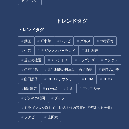
ドラゴンズ
放すべきとのこと。
トレンドタグ
悩んでいてもその内容は8割ぐらいは起こらず、起こったとし
ても、さらにその8割ぐらいは解決できるため、結局96％ほど
トレンドタグ
は心配しなくても良いと考えた方が良いそうです。
動画
町中華
レシピ
グルメ
中村彩賀
生活
ナガシマスパーランド
北辻利寿
後悔は悪いことばかりではない
道との遭遇
チャント！
ドラゴンズ
エンタメ
伊豆半島
北辻利寿の日本はじめて物語
夏目みな美
また、私たちはつい後悔しがちですが、堀田先生によれば「後
藤田朋子
CBCアナウンサー
DCM
SDGs
悔そのものは悪くないが、後悔には種類がある」とのこと。
後悔を学びに変えることができれば人生にとって最大の味方に
if珈琲店
newsX
お金
アジア大会
なることもあります。
ゲンキの時間
ダイソー
ドラゴンズを愛して半世紀！竹内茂喜の『野球のドテ煮』
一方で、いつまでもクヨクヨ考え、あの時やり直しができれば
ラグビー
上田家
と考え続けていると、行動にブレーキがかかったり、足枷にな
るそうです。