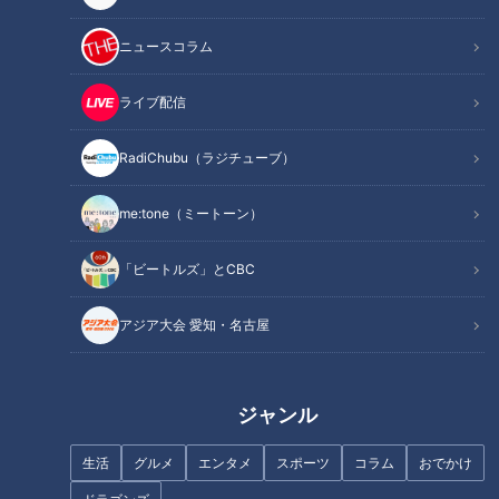
オススメ関連コンテンツ
ニュースコラム
心配ごとの96％は問題ない
ライブ配信
堀田先生が考えてはいけないこととして挙げるのは主にネガテ
RadiChubu（ラジチューブ）
ィブな思考。
me:tone（ミートーン）
人間はなぜわざわざネガティブなことを考えてしまうのでしょ
うか？
「ビートルズ」とCBC
実はネガティブに考えるのは人間の本能のようなものだそう。
アジア大会 愛知・名古屋
自分の命を守るためには、さまざまなことを想像して危険を予
測し、ネガティブな情報に注目しておいた方が有利というのが
その理由。
ジャンル
ただ、ネガティブなことを考えると自分に自信をなくし、どん
生活
グルメ
エンタメ
スポーツ
コラム
おでかけ
どん負の連鎖に陥ってしまいがちなため、そのような思考を手