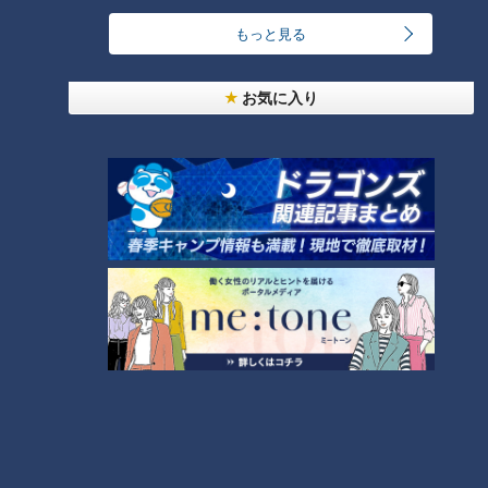
もっと見る
投げてしまう
お気に入り
北京オリンピックでの登板は川上さんが5回と最多です。
川上「でもリリーフは他にもいたんです。上原（浩治）とか藤
川（球児）とか。マー君（田中将大）もいたんじゃない？」
若狭「川上、岩瀬、田中将大、涌井（秀章）、成瀬（善久）、
ダルビッシュ（有）、上原、和田、藤川、杉内（俊哉）。錚々
たるメンバーです」
川上さんは北京で疲れすぎて、帰国後のシーズン後半はなかな
か復活できなかったそう。
川上「国を背負ってるとやっちゃうんですよ。シーズン中の自