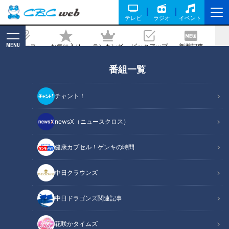
テレビ
ラジオ
イベント
MENU
ニュース
お気に入り
ランキング
ピックアップ
新着記事
CBC MAGAZINE
番組一覧
中日OB・川上憲伸、北京五輪負け投
手。帰国のつらさを吐露
チャント！
2026/03/18 05:55
newsX（ニュースクロス）
健康カプセル！ゲンキの時間
RadiChubu（ラジチューブ）
若狭敬一のスポ音
中日クラウンズ
ワールド・ベースボール・クラシック（WBC）が開催中の3月
中日ドラゴンズ関連記事
14日、ＣＢＣラジオ『若狭敬一のスポ音』では、元中日ドラ
ゴンズ投手で野球解説者の川上憲伸さんに、国際大会の代表チ
花咲かタイムズ