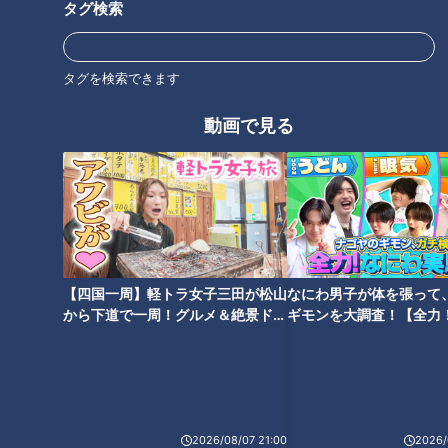
タグ検索
よ」
「ちょっと待ってください」と言おうとした瞬間にダブルプレ
タグを検索できます
ーになったそうです。
動画で見る
川上「お馬さんのゲートが開いたような感じです。ゲートが開
いてぱっかぱっかと走ってった。走りながら『え？俺は何をや
ってんだ？』と思ってました」
心身ともにボロボロ
【四国一周】軽トラ女子三田が松山
なにわ男子が体を張って
から下道で一周！グルメ＆絶景ドラ
ギモンを大調査！【全力
川上「僕を信頼してくれたのは嬉しかったんですけど（笑）」
イブ⑳
験部～ナゴヤのギモン、
～】
アドレナリンは出ていたものの、やはり準備不足と疲労は大き
く、4対8で日本は負け。川上さんは負け投手になってしまい
ました。
2026/08/07 21:00
2026/