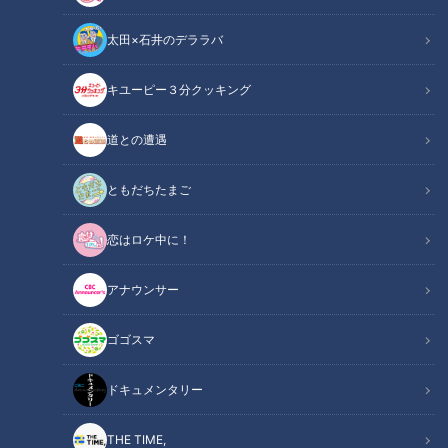
ームに参加する難しさについて聞きました。川上さん自身が日
太田×石井のデララバ
本代表で出場した2008年の北京オリンピックを振ります。聞
き手は若狭敬一アナウンサーです。
キユーピー３分クッキング
関連リンク
この記事をradiko（ラジコ）で聴く
道との遭遇
ともだちたまご
INDEX
恋はロケ中に！
なんとなく進む
ゲートが開く
アナウンサー
心身ともにボロボロ
投げてしまう
ゴゴスマ
勝った側、負けた側
オススメ関連コンテンツ
ドキュメンタリー
THE TIME,