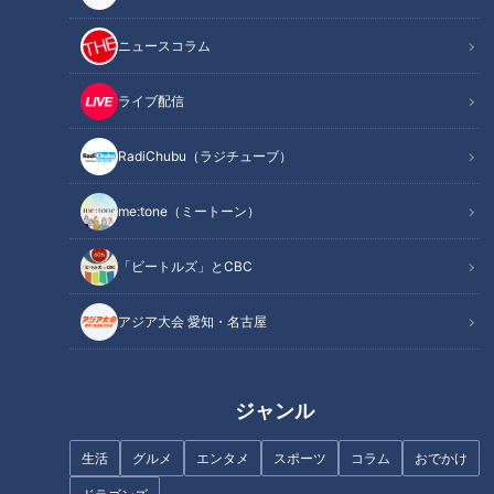
なんとなく進む
ニュースコラム
まず北京オリンピック3位決定戦の裏側について。
ライブ配信
日本はアメリカとの3位決定戦で、4対4の同点から川上さんは
和田毅さんの後、二番手で投げています。
RadiChubu（ラジチューブ）
この日は投げない予定だったのに一体何があったのでしょう
か？
me:tone（ミートーン）
「ビートルズ」とCBC
川上「なんとなく、ブルペンで、僕ひとりキャッチャー相手に
キャッチボールしてたんですね」
アジア大会 愛知・名古屋
「ちょっとキャッチャー座らせてみないか」という話になった
そうです。しかし川上さんは、遊びのキャッチボールだし、ま
ジャンル
してオリンピックの大舞台。固辞したそうですが…。
生活
グルメ
エンタメ
スポーツ
コラム
おでかけ
「一応座らせて」とベンチからの指示。なんとなくやっていた