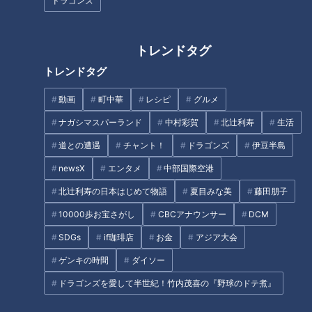
ドラゴンズ
ら、「ワンアウトです」とか「ランナー一塁です」とか試合経
過を知らせに来る人が現れたんだとか。
トレンドタグ
プロ野球では、ブルペンで次に登板するかもしれないピッチャ
トレンドタグ
ーに対しては、心の準備やタイミングのために、試合状況を伝
動画
町中華
レシピ
グルメ
える人がいます。
ナガシマスパーランド
中村彩賀
北辻利寿
生活
道との遭遇
チャント！
ドラゴンズ
伊豆半島
ゲートが開く
newsX
エンタメ
中部国際空港
そもそもこの日は投げる予定のなかった川上さん、キャッチャ
北辻利寿の日本はじめて物語
夏目みな美
藤田朋子
ーを座らせても軽くキャッチボールを続けました。
10000歩お宝さがし
CBCアナウンサー
DCM
試合状況を伝える人に対しても、「いらないので大丈夫です
SDGs
if珈琲店
お金
アジア大会
よ」と断ったそうです。
ゲンキの時間
ダイソー
ドラゴンズを愛して半世紀！竹内茂喜の『野球のドテ煮』
川上「そしたら電話がかかって来て、『憲伸、もしダブルプレ
ーになったら次のイニング行けるか？』になっちゃったんです