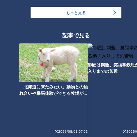
川上「当時、岩瀬（仁紀）さんが叩かれて『僕は国に帰れな
もっと見る
い』と言ってたけど僕も怖かったですよ。メダルも取れない
し、僕は負け投手ですからね」
記事で見る
シーズン中とは違う使われ方をされた岩瀬さんは、北京オリン
ピックで10失点となり世論の空気は戦犯扱い。殺害予告が球団
に届いているとも言われていました。
師匠は鶴瓶。笑福亭鉄瓶
入りまでの苦難
当時のドラゴンズの落合博満監督から「北京オリンピックで心
「北海道に来たみたい」動物との触
身ともにボロボロになった中日ドラゴンズの選手を守らなけれ
れ合いや乗馬体験ができる牧場がオ
ばいけない」という発言もありました。
ススメ！不動産屋さんが住みたい街
とは
若狭「あの時は岩瀬さんのやられ方が強烈だったのでそっちを
覚えてるんですが、川上さんも最後は負け投手。ドラゴンズの
大エースと守護神がボロボロになって帰って来たのがものすご
2026/08/08 07:03
2026/
く心痛かった」