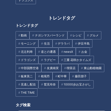
ドラゴンズ
https://www.youtube.com/playlist?
list=PLOn6VYLd8F5eBRa_2xyh647CNQFDZykkJ
https://www.youtube.com/playlist?list=PLOn6VYLd8F5e-
トレンドタグ
ovaFzMeZUm1vZUS4F3OO
トレンドタグ
------------------------------------------------------------
動画
ナガシマスパーランド
レシピ
グルメ
-----------
モーニング
生活
デララバ
伊豆半島
北辻利寿
道との遭遇
newsX
お金
#みてちょてれび #CBC #cbc5チャン春祭り #柳沢アナ #夏目
ドラゴンズ
ラグビー
三重 花咲かタイムズ
アナ #榊原アナ #永岡アナ
中部国際空港
友廣南実
喫茶店
東山動植物園
【関連リンク】
板東英二
根尾昂
町中華
藤田朋子
🎤「CBCアナウンサー」公式サイト
見逃し配信
鷲見玲奈
10000歩お宝さがし
https://hicbc.com/announcer/
THE TIME
🎤「CBCアナウンサー」公式X(旧Twitter)
https://twitter.com/cbc_announcer
タグ検索
🎤「CBCアナウンサー」公式Instagram