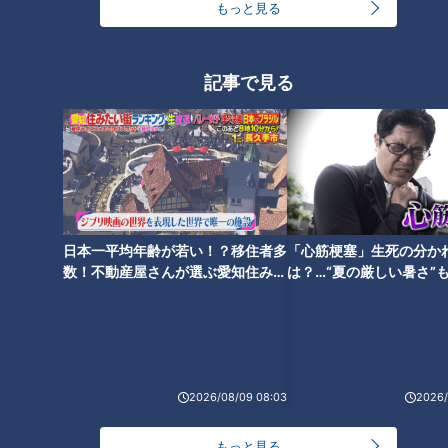
もっと見る
記事で見る
【お花見のん兵衛】小高アナ参
【切り抜きみてちょ】若狭アナ
戦！スタジオに桜を飾ったら夏
が実況の際に意識しているの
目アナから名言が生まれました
は…？ #ドラゴンズ #若狭アナ
#榊原アナ #中村アナ #中日ドラ
ゴンズ
日本一平均年齢が若い！？移住者多
「心筋梗塞」生死の分か
数！不動産屋さんが選ぶ愛知住みた
は？…“夏の厳しい暑さ”
い街ランキング1位は？
に！発症前のキケンなサ
まもなく1年！新人アナ4人が活
法
鳥取から絶品「鳥取和牛」を生
躍したみてちょ動画を集めてみ
中継！ギャラクシー賞受賞の地
た その①
元人気アナが食リポ！
2026/08/09 08:03
2026/
もっと見る