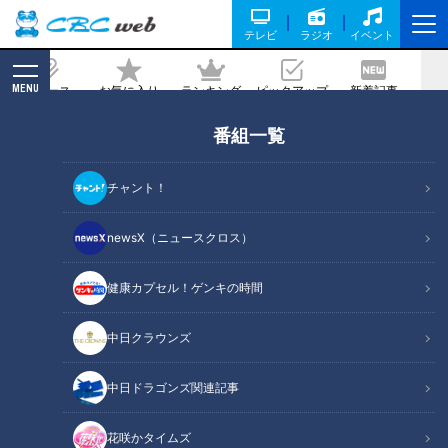
テレビ
ラジオ
イベント
MENU
ニュース
お気に入り
ランキング
ピックアップ
新着記事
CBC MAGAZINE
番組一覧
【切り抜きみてちょ】本番直前まで練習
中！ #倍倍FIGHT! #小川アナ #友廣アナ
チャント！
#中村アナ #踊ってみた #ダンス #5チャ
ン春祭り
newsX（ニュースクロス）
2026/05/20 12:42
健康カプセル！ゲンキの時間
中日クラウンズ
中日ドラゴンズ関連記事
花咲かタイムズ