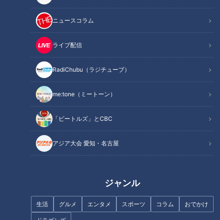
収録は？テレビでも放送されない貴重なVlogをぜひお楽しみ
ください✨
ニュースコラム
■チャンネル登録・コメント＆グッドボタンもよろしくお願い
ライブ配信
します！■
RadiChubu（ラジチューブ）
------------------------------------------------------------
-----------
me:tone（ミートーン）
【動画もみてちょ】
「ビートルズ」とCBC
https://youtube.com/live/nmHzHsiIrhY?feature=share
https://youtube.com/live/8jhOfsq9hLM?feature=share
アジア大会 愛知・名古屋
https://youtu.be/ID1tf167Yxc
https://youtu.be/3dWphrzo_jc
ジャンル
【再生リストもみてちょ】
https://www.youtube.com/playlist?
生活
グルメ
エンタメ
スポーツ
コラム
おでかけ
list=PLOn6VYLd8F5fBGV51lso1ywzO1vVcRxQX