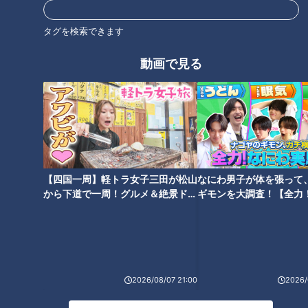
https://www.instagram.com/cbc.announcer/
CBCテレビLINE公式アカウント
タグを検索できます
https://lin.ee/25iffnNj
動画で見る
------------------------------------------------------------
-----------
この動画はCBCアナウンサーが、番組を離れて自由な立場で
撮影しているものでCBCテレビの意見を代弁しているもので
はありません。但し、動画はCBCテレビ番組基準に準拠して
制作しています。
【四国一周】軽トラ女子三田が松山
なにわ男子が体を張って
https://hicbc.com/tv/corporation/banshin/kijun.htm
から下道で一周！グルメ＆絶景ドラ
ギモンを大調査！【全力
イブ⑳
験部～ナゴヤのギモン、
～】
この記事の画像を見る
この記事を見たあなたへのおすすめ
2026/08/07 21:00
2026/