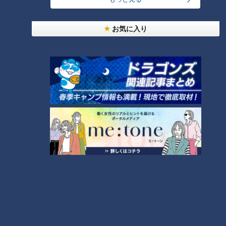
ＣＢＣ小川実桜アナ、盛れたは
お気に入り
ずのアジア大会ポスターに思わ
【切り抜き】新人時代の若手全
ぬ落とし穴
員が滝に打たれているCBCアナ
ウンサー陣 #若狭アナ #ドラフ
ト #中村アナ #光山アナ #滝行
タグ
#社内幽閉
動画
アナウンサー
夏目みな美
柳沢彩美
榊原悠介
永岡歩
番組紹介
アナウンサー
アナウンサーYouTube企画
ホームページ