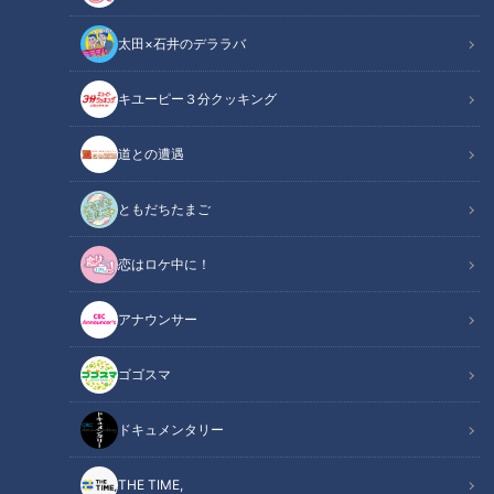
太田×石井のデララバ
キユーピー３分クッキング
アナウンサー
道との遭遇
アナウンサーYouTube企画
ともだちたまご
限られた時間の中で合わせていきます。
恋はロケ中に！
【本編動画の概要はこちら】
アナウンサー
今回は3月に開催されたCBCテレビ5チャン春祭りの裏側を
Vlog風にお届けします！柳沢アナが自身のスマホを片手にス
ゴゴスマ
テージの裏側、イベントの様子、アナウンス部の当日どんな動
きをしていたのか？をばっちり撮影しています！イベントが始
ドキュメンタリー
まるその瞬間、裏ではどんな動きだったのか？カラオケ大会の
前に最後まで準備していたメンバーは？みてちょてれびの公開
THE TIME,