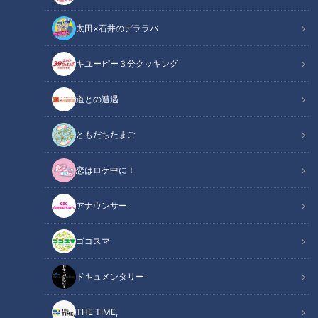
太田×石井のデララバ
キユーピー３分クッキング
アナウンサー
アナウンサーYouTube企画
道との遭遇
柳沢アナのここがオススメ地元情報とか見てみたい。
ともだちたまご
【本編動画はこちら】
恋はロケ中に！
今回は久しぶりの反省会(借)です！いつものメンバー、柳沢ア
アナウンサー
ナ・榊原アナ、夏目アナ、永岡アナで最近あった事を振り返っ
ていきます。楽しい思い出いっぱいのSBSコラボの話をメイン
ゴゴスマ
に反省会？実はあのロケの裏ではいろんなことが起きていまし
た(笑)その他にも春祭りの振り返りや、次のコラボはどこと？
ドキュメンタリー
などなどトークしていきます！
■チャンネル登録・コメント＆グッドボタンもよろしくお願い
THE TIME,