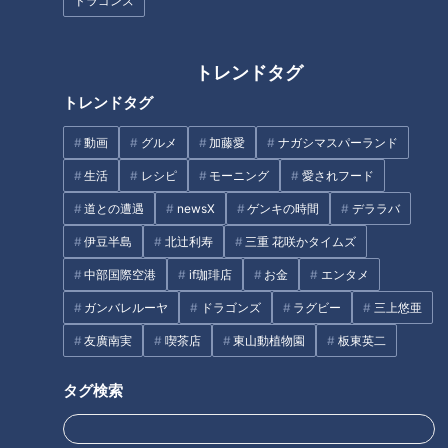
ドラゴンズ
-----------
#みてちょてれび #CBC #反省会 #柳沢アナ #榊原アナ #夏目ア
トレンドタグ
ナ #永岡アナ
トレンドタグ
【関連リンク】
動画
グルメ
加藤愛
ナガシマスパーランド
🎤「CBCアナウンサー」公式サイト
生活
レシピ
モーニング
愛されフード
https://hicbc.com/announcer/
道との遭遇
newsX
ゲンキの時間
デララバ
🎤「CBCアナウンサー」公式X(旧Twitter)
伊豆半島
北辻利寿
三重 花咲かタイムズ
https://twitter.com/cbc_announcer
中部国際空港
if珈琲店
お金
エンタメ
🎤「CBCアナウンサー」公式Instagram
https://www.instagram.com/cbc.announcer/
ガンバレルーヤ
ドラゴンズ
ラグビー
三上悠亜
CBCテレビLINE公式アカウント
友廣南実
喫茶店
東山動植物園
板東英二
https://lin.ee/25iffnNj
タグ検索
------------------------------------------------------------
-----------