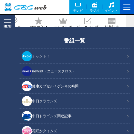
テレビ
ラジオ
イベント
MENU
ニュース
お気に入り
ランキング
ピックアップ
新着記事
CBC MAGAZINE
番組一覧
【切り抜きみてちょ】地元大好き・柳沢
アナ #みてちょてれび #SBS #反省会 #
チャント！
アナウンサー
newsX（ニュースクロス）
2026/05/15 17:46
健康カプセル！ゲンキの時間
中日クラウンズ
中日ドラゴンズ関連記事
花咲かタイムズ