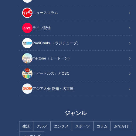
します！■
ニュースコラム
------------------------------------------------------------
-----------
ライブ配信
【動画もみてちょ】
https://youtu.be/rVbY5XZf2c8
RadiChubu（ラジチューブ）
https://youtu.be/-NvQ6cpkIkY
me:tone（ミートーン）
https://youtu.be/3dWphrzo_jc
「ビートルズ」とCBC
【再生リストもみてちょ】
https://www.youtube.com/playlist?
アジア大会 愛知・名古屋
list=PLOn6VYLd8F5dFHzx_ZQ4np-LCf1P5GZKj
https://www.youtube.com/playlist?
list=PLOn6VYLd8F5eBRa_2xyh647CNQFDZykkJ
ジャンル
https://www.youtube.com/playlist?
list=PLOn6VYLd8F5fBGV51lso1ywzO1vVcRxQX
生活
グルメ
エンタメ
スポーツ
コラム
おでかけ
------------------------------------------------------------