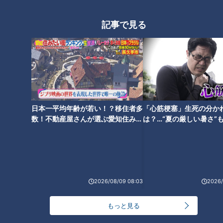
愛知
岡アナ #記念企画
記事で見る
【東海地方の魅力を紹介】グル
【切り抜きみてちょ】過去一ビ
メ通ハイヒールのモモコ姉さん
ックリしている榊原アナ #榊原
おすすめの名古屋のお店
アナ #加藤由香アナ #角上アナ
#鉄道 #鉄オタ
日本一平均年齢が若い！？移住者多
「心筋梗塞」生死の分か
数！不動産屋さんが選ぶ愛知住みた
は？…“夏の厳しい暑さ”
い街ランキング1位は？
に！発症前のキケンなサ
法
【切り抜き】柳沢アナの
【祝5万人】キュアアナウンサ
ASMR？ #みてちょてれび #榊
ー #みてちょてれび #柳沢アナ
2026/08/09 08:03
2026/
原 #ASMR #反省会
#榊原アナ #夏目アナ #永岡アナ
#CBC
もっと見る
タグ