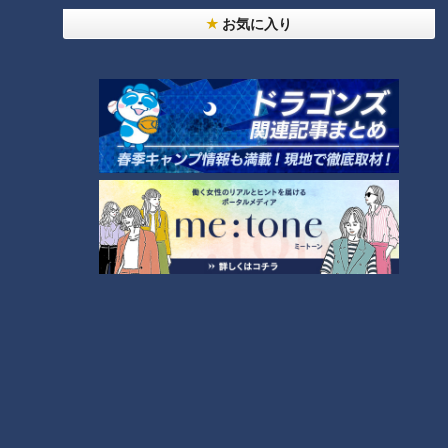
お気に入り
動画
アナウンサー
夏目みな美
柳沢彩美
榊原悠介
永岡歩
番組紹介
アナウンサー
アナウンサーYouTube企画
ホームページ
公式サイト
オススメ関連コンテンツ