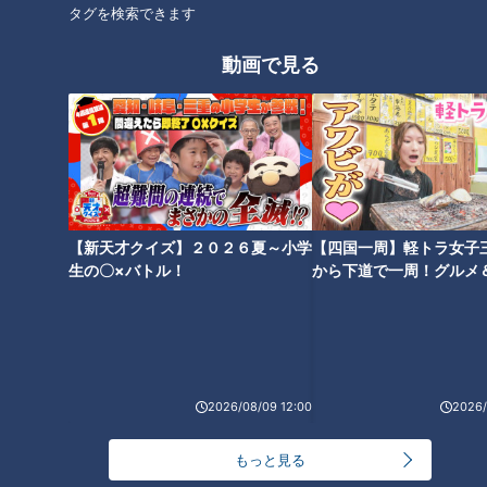
タグを検索できます
この動画はCBCアナウンサーが、番組を離れて自由な立場で
撮影しているものでCBCテレビの意見を代弁しているもので
動画で見る
はありません。但し、動画はCBCテレビ番組基準に準拠して
制作しています。
https://hicbc.com/tv/corporation/banshin/kijun.htm
この記事の画像を見る
【新天才クイズ】２０２６夏～小学
【四国一周】軽トラ女子
この記事を見たあなたへのおすすめ
生の〇×バトル！
から下道で一周！グルメ
イブ⑳
2026/08/09 12:00
2026/
【切り抜きみてちょ】ラジオの
【切り抜きみてちょ】ガチ会議
スタジオへ！ #みてちょてれび
#みてちょてれび #反省会 #柳沢
もっと見る
#SBS静岡放送 #コラボ #静岡 #
アナ #夏目アナ #榊原アナ #永