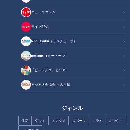
■チャンネル登録＆高評価もよろしくお願いいたします！■
ニュースコラム
👑過去のTHE TIME,関連の動画はこちら👑
https://youtu.be/RrVybLRsciI
ライブ配信
https://youtu.be/eVINEyVGXY4
https://youtu.be/TWDJyjwj2nw
RadiChubu（ラジチューブ）
https://youtu.be/vGQPmhmQOC0
me:tone（ミートーン）
#みてちょてれび #CBC #若狭アナ #小川アナ #永岡アナ
「ビートルズ」とCBC
#THETIME #お仕事
------------------------------------------------------------
アジア大会 愛知・名古屋
-----------
【動画もみてちょ】
https://youtu.be/S3BbrMoNo7M
ジャンル
https://youtu.be/g4RjY6VPJE4
https://youtu.be/SoY_iRSNHBA
生活
グルメ
エンタメ
スポーツ
コラム
おでかけ