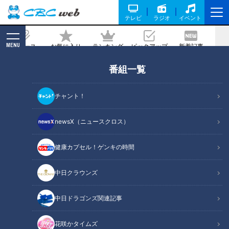
テレビ
ラジオ
イベント
MENU
ニュース
お気に入り
ランキング
ピックアップ
新着記事
CBC MAGAZINE
番組一覧
実はアドリブだった？アナウンサーなら
ではの裏側 #若狭アナ #永岡アナ #小川
チャント！
アナ #柳沢アナ #アナウンサー
newsX（ニュースクロス）
2026/02/04 12:29
健康カプセル！ゲンキの時間
中日クラウンズ
中日ドラゴンズ関連記事
花咲かタイムズ