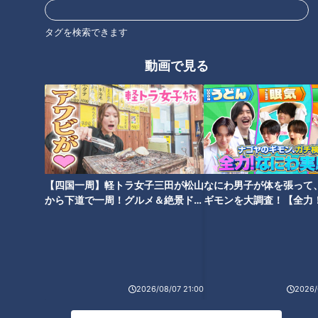
CBCテレビLINE公式アカウント
https://lin.ee/25iffnNj
タグを検索できます
動画で見る
------------------------------------------------------------
-----------
この動画はCBCアナウンサーが、番組を離れて自由な立場で
撮影しているものでCBCテレビの意見を代弁しているもので
はありません。但し、動画はCBCテレビ番組基準に準拠して
制作しています。
https://hicbc.com/tv/corporation/banshin/kijun.htm
【四国一周】軽トラ女子三田が松山
なにわ男子が体を張って
から下道で一周！グルメ＆絶景ドラ
ギモンを大調査！【全力
イブ⑳
験部～ナゴヤのギモン、
この記事の画像を見る
～】
この記事を見たあなたへのおすすめ
2026/08/07 21:00
2026/