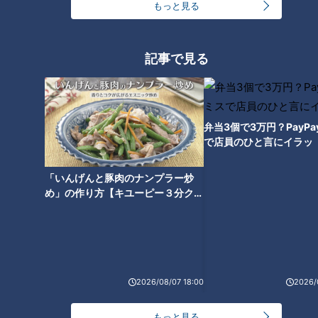
もっと見る
阪神が勝ってもモヤモヤ…ＣＢ
Ｃ友廣南実アナ、中村彩賀アナ
記事で見る
小川実桜アナに密着！えっ文科
との球場あるある
系の私が！？人生初めての挑
戦！その意気込みは！？ #アジ
ア大会 #名古屋 #スポーツ #小
川アナ #インタビュー
弁当3個で3万円？PayP
で店員のひと言にイラッ
「いんげんと豚肉のナンプラー炒
め」の作り方【キユーピー３分クッ
友廣南実アナに密着！楽しみ
CBC新人アナウンサー4人が“初
キング】
120％で新帯番組を担当✨その
鳴き” 小川実桜アナ・瀧川幸樹
意気込みは！？ #アジア大会 #
アナ・友廣南実アナ・中村彩賀
名古屋 #スポーツ #友廣アナ #
アナ 30秒で自己紹介します！
インタビュー
2026/08/07 18:00
2026/
もっと見る