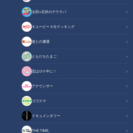
太田×石井のデララバ
キユーピー３分クッキング
アナウンサー
アナウンサーYouTube企画
道との遭遇
日常の生活がすでに練習の場となっているアナウンス部
ともだちたまご
【本編動画の概要】
恋はロケ中に！
2025年11月10日に「THE TIME,」代打司会を務めた若狭アナ
アナウンサー
に聞いてみた！今回は若狭アナ・永岡アナ・小川アナの3人で
スタジオトークです！代打司会を務めた時の事、当日の事、現
ゴゴスマ
場で改めて気づかされた事などなど、ガチなお仕事トークにな
っています！
ドキュメンタリー
わずか1分間のフリートーク、あのトークにはどんな思いや背
景があったのか？ぜひご覧ください！
THE TIME,