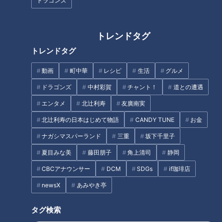
ドラゴンズ
【再生リストもみてちょ】
https://www.youtube.com/playlist?
list=PLOn6VYLd8F5eBRa_2xyh647CNQFDZykkJ
トレンドタグ
https://www.youtube.com/playlist?
トレンドタグ
list=PLOn6VYLd8F5ff16b_-eSNPjXtXRkEediT
動画
町中華
レシピ
生活
グルメ
https://www.youtube.com/playlist?
list=PLOn6VYLd8F5dFHzx_ZQ4np-LCf1P5GZKj
ドラゴンズ
中村彩賀
チャント！
道との遭遇
------------------------------------------------------------
エンタメ
北辻利寿
友廣南実
-----------
北辻利寿の日本はじめて物語
CANDY TUNE
お金
ナガシマスパーランド
三重
坂下千里子
【関連リンク】
🎤「CBCアナウンサー」公式サイト
夏目みな美
藤田朋子
角上清司
静岡
https://hicbc.com/announcer/
CBCアナウンサー
DCM
SDGs
if珈琲店
🎤「CBCアナウンサー」公式X(旧Twitter)
newsX
あみやき亭
https://twitter.com/cbc_announcer
🎤「CBCアナウンサー」公式Instagram
タグ検索
https://www.instagram.com/cbc.announcer/