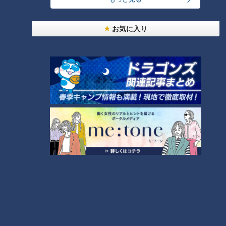
口癖は「知らんけど」！関西出
まもなく1年！新人アナ4人が活
身のCBC小川実桜アナに「100
躍したみてちょ動画を集めてみ
お気に入り
の質問」！入れ替わるなら大谷
た その①
翔平選手になりたい！？
タグ
動画
アナウンサー
小川実桜
柳沢彩美
永岡歩
若狭敬一
番組紹介
アナウンサー
アナウンサーYouTube企画
ホームページ
公式サイト