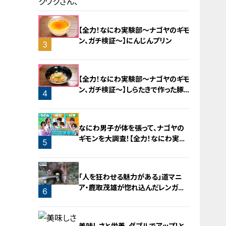
【全力！なにわ実験部～ナゴヤのギモ
ン、ガチ検証～】にんじんプリン
3
2
【全力！なにわ実験部～ナゴヤのギモ
ン、ガチ検証～】しらたきで作った豚
4
バラミンチの油そば
なにわ男子が体を張って、ナゴヤの
ギモンを大調査！【全力！なにわ実験
5
部～ナゴヤのギモン、ガチ検証～】
「人を狂わせる魅力がある」道マニ
ア・鹿取茂雄が惚れ込んだレンガの
6
橋梁とは？未公開の道3選
美味しさと栄養、ダブルでアップ！と