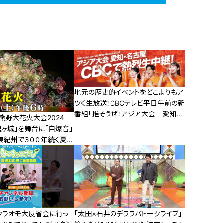
地元の歴史的イベントをどこよりもア
ツく生放送！CBCテレビ平日午前の新
番組「推そうぜ！アジア大会 愛知・
！熊野大花火大会2024
名古屋」９月１４日スタート！
ヶ城」を舞台に「自爆音」
東紀州で３００年続く夏の
】ウラオモ大反省会に行っ
「太田×石井のデララバトークライブ」