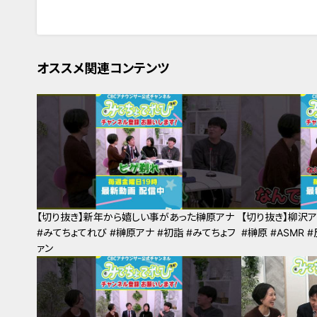
オススメ関連コンテンツ
【切り抜き】新年から嬉しい事があった榊原アナ
【切り抜き】柳沢ア
#みてちょてれび #榊原アナ #初詣 #みてちょフ
#榊原 #ASMR 
ァン