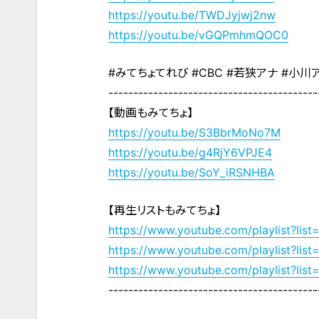
https://youtu.be/TWDJyjwj2nw
https://youtu.be/vGQPmhmQOC0
#みてちょてれび #CBC #若狭アナ #小川ア
------------------------------------------
【動画もみてちょ】
https://youtu.be/S3BbrMoNo7M
https://youtu.be/g4RjY6VPJE4
https://youtu.be/SoY_iRSNHBA
【再生リストもみてちょ】
https://www.youtube.com/playlist?
https://www.youtube.com/playlist?li
https://www.youtube.com/playlist?l
------------------------------------------