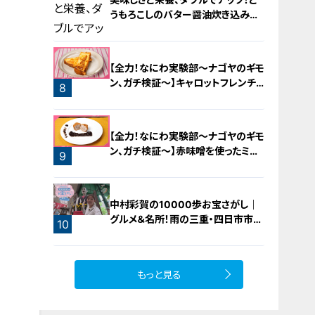
うもろこしのバター醤油炊き込みご
飯
【全力！なにわ実験部～ナゴヤのギモ
ン、ガチ検証～】キャロットフレンチ
8
ロースト
7
【全力！なにわ実験部～ナゴヤのギモ
ン、ガチ検証～】赤味噌を使ったミル
9
フィーユ味噌トンカツ
中村彩賀の10000歩お宝さがし｜
グルメ＆名所！雨の三重・四日市市で
10
お宝探し【チャント！特集】
もっと見る