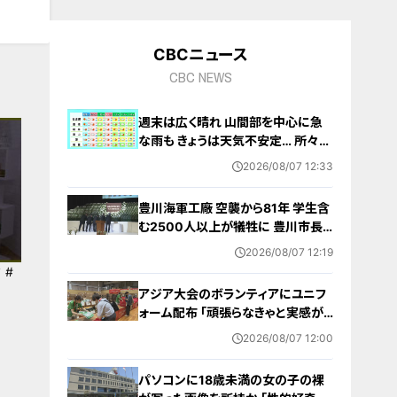
CBCニュース
CBC NEWS
週末は広く晴れ 山間部を中心に急
な雨も きょうは天気不安定… 所々で
雨予想 愛知･名古屋･岐阜･三重の天
2026/08/07 12:33
気予報（8/7 昼）
豊川海軍工廠 空襲から81年 学生含
む2500人以上が犠牲に 豊川市長
｢恒久平和に向けて全力を尽くす｣ 平
2026/08/07 12:19
和祈念式典で誓う
 #
アジア大会のボランティアにユニフ
ォーム配布 ｢頑張らなきゃと実感が
湧いた｣ 名古屋･中区の愛知県体育
2026/08/07 12:00
館
パソコンに18歳未満の女の子の裸