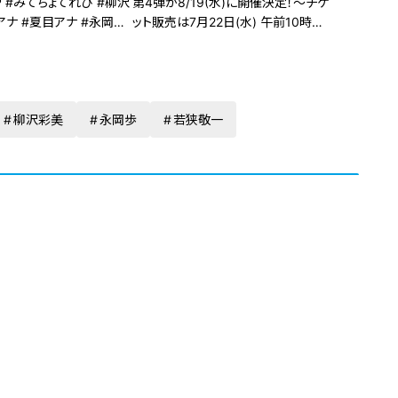
 #みてちょてれび #柳沢
第4弾が8/19(水)に開催決定！～チケ
アナ #夏目アナ #永岡ア
ット販売は7月22日(水) 午前10時よ
り開始～
柳沢彩美
永岡歩
若狭敬一