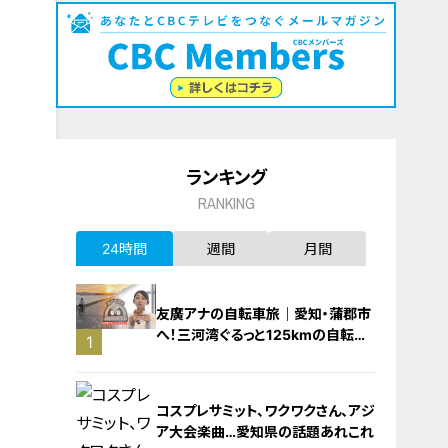
ランキング
RANKING
24時間
週間
月間
友廣アナの自転車旅｜愛知・蒲郡市
へ！三河湾ぐるっと125kmの自転車
1
旅！【チャント！特集】
コスプレサミット、ワクワクさん、アジ
ア大会楽曲…愛知県の話題あれこれ