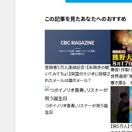
この記事を見たあなたへのおすすめ
登録者5万人達成記念！【永岡歩の聞
爆音！炸裂
いてみてちょ！】架空のラジオに投稿さ
世界遺産「鬼
れたメールは誰のメール？
響き渡る 
風物詩
つボイノリオ喜寿。リスナーが祝う誕
生日
【祝5万人