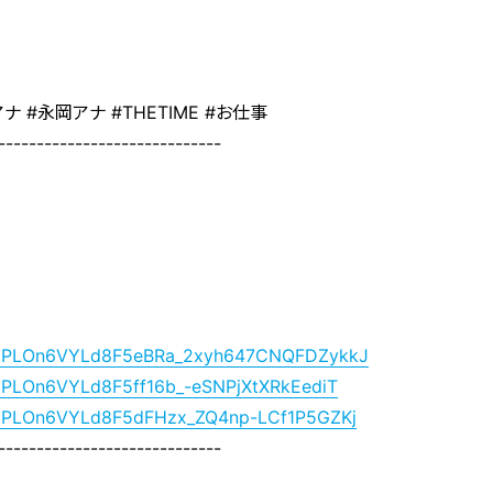
ナ #永岡アナ #THETIME #お仕事
-----------------------------
list=PLOn6VYLd8F5eBRa_2xyh647CNQFDZykkJ
st=PLOn6VYLd8F5ff16b_-eSNPjXtXRkEediT
ist=PLOn6VYLd8F5dFHzx_ZQ4np-LCf1P5GZKj
-----------------------------