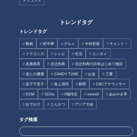
ドラゴンズ
注意点とは？
介
トレンドタグ
トレンドタグ
動画
町中華
グルメ
中村彩賀
チャント！
「newsX（クロス）」のサウン
友廣アナの自転車旅｜知多半島
ドロゴは出演していない、榊原
から渥美半島の先端へ！新シリ
ドラゴンズ
レシピ
生活
エンタメ
アナと光山アナが担当してい
ーズ始動 125kmの自転車旅！
友廣南実
北辻利寿
北辻利寿の日本はじめて物語
た！？選ばれた意外な理由と
【チャント！特集】
タグ
は？
道との遭遇
CANDY TUNE
お金
三重
坂下千里子
角上清司
静岡
CBCアナウンサー
動画
アナウンサー
夏目みな美
柳沢彩美
永岡歩
DCM
SDGs
if珈琲店
newsX
あみやき亭
おでかけ
とんかつ
アジア大会
番組紹介
タグ検索
アナウンサー
カメラテスト企画