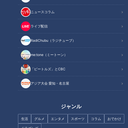
ニュースコラム
この記事を見たあなたへのおすすめ
ライブ配信
RadiChubu（ラジチューブ）
me:tone（ミートーン）
CBC新人アナウンサーの自己紹
本物のさんまとマツコにCBCア
介！瀧川幸樹アナ・小川実桜ア
ナウンサー大興奮！？安住アナ
「ビートルズ」とCBC
ナ・友廣南実アナ・中村彩賀ア
のテクニックに圧倒！「週刊さ
ナが特技も披露！
んまとマツコ」がアナウンス部
アジア大会 愛知・名古屋
にやってきた！
ジャンル
韓国旅客機火災の原因は“モバイ
行列のできるラーメン店主が嫉
生活
グルメ
エンタメ
スポーツ
コラム
おでかけ
ルバッテリー” 日常に潜む危険
妬する 「本当は教えたくな
も 火災事故を防ぐための対策や
い」ラーメン店を数珠繋ぎで紹