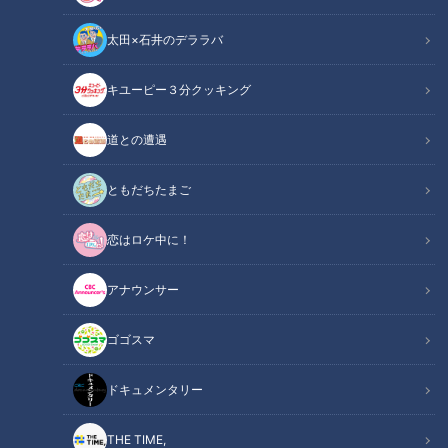
太田×石井のデララバ
キユーピー３分クッキング
アナウンサー
カメラテスト企画
道との遭遇
【「採用試験時の動画」をみんなで見よう！】企画を夏目みな
ともだちたまご
美アナ・柳沢彩美アナ・永岡歩アナの3人で見ていきます。
恋はロケ中に！
CBCチャンネルでしか見ることができない初々しい採用試験
アナウンサー
時の動画を初公開！
ゴゴスマ
今回は夏目アナの採用試験時の動画をみんなで見るのですが…
まさかの一言で一同騒然！超貴重な映像をぜひご覧ください！
ドキュメンタリー
この記事の画像を見る
THE TIME,