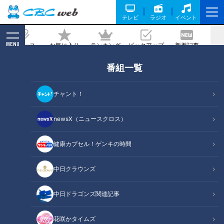
テレビ
ラジオ
イベント
MENU
ニュース
お気に入り
ランキング
ピックアップ
新着記事
CBC MAGAZINE
番組一覧
夏目アナ【赤っ恥】カメラテストで大失
態？からの起死回生の一言！アナウンサ
チャント！
ー採用動画を本邦初公開！
newsX（ニュースクロス）
2024/08/20 14:57
2024年7月22日放送
健康カプセル！ゲンキの時間
中日クラウンズ
中日ドラゴンズ関連記事
花咲かタイムズ