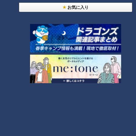
RANKING
お気に入り
24時間
週間
月間
友廣アナの自転車旅｜愛知・蒲郡市へ！三河湾ぐる
っと125kmの自転車旅！【チャント！特集】
1
【全力！なにわ実験部～ナゴヤのギモン、ガチ検証
～】にんじんプリン
2
【全力！なにわ実験部～ナゴヤのギモン、ガチ検証
～】しらたきで作った豚バラミンチの油そば
3
【全力！なにわ実験部～ナゴヤのギモン、ガチ検証
～】キャロットフレンチロースト
4