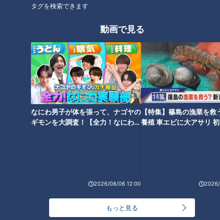
タグを検索できます
ホームページ
動画で見る
公式サイト
オススメ関連コンテンツ
なにわ男子が体を張って、ナゴヤの
【特集】篠島の漁業を救
ギモンを大調査！【全力！なにわ実
養殖 車エビに大アサリ 
験部～ナゴヤのギモン、ガチ検証
【newsX】
～】
CBC新人アナウンサー瀧川幸樹
CBC新人アナウンサー4人が
アナ・小川実桜アナ・友廣南実
「チャント！」で“初鳴き”！小
2026/08/06 12:00
2026/
アナ・中村彩賀アナが特技を披
川実桜アナ・瀧川幸樹アナ・友
露！
廣南実アナ・中村彩賀アナの30
秒自己紹介
もっと見る