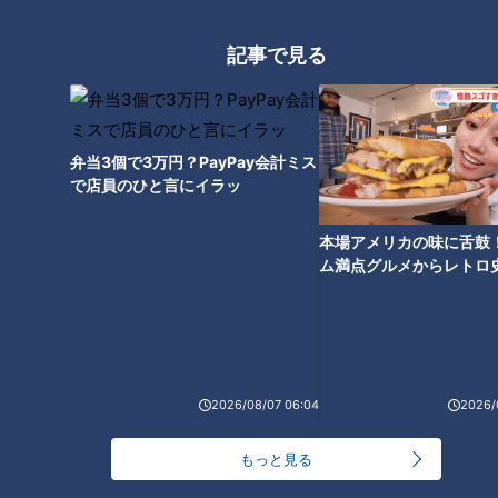
記事で見る
柳沢アナ【初公開】恥ずかしす
ぎる“採用試験の映像”をみんな
で見よう！
弁当3個で3万円？PayPay会計ミス
で店員のひと言にイラッ
本場アメリカの味に舌鼓
ム満点グルメからレトロ
で！愛知・東海市の感動
選
2026/08/07 06:04
2026/
もっと見る
ランキング