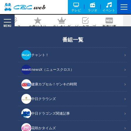
テレビ
ラジオ
イベント
MENU
ニュース
お気に入り
ランキング
ピックアップ
新着記事
CBC MAGAZINE
番組一覧
チャルメラの音色に踊る食欲～街の「屋
台ラーメン」は熱々の風物詩だった！
チャント！
2024/01/23 10:40
newsX（ニュースクロス）
健康カプセル！ゲンキの時間
中日クラウンズ
中日ドラゴンズ関連記事
花咲かタイムズ