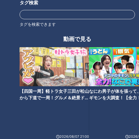
タグ検索
タグを検索できます
動画で見る
CBCテレビ：画像『写真AC』より「屋台ラーメンの提灯」
【四国一周】軽トラ女子三田が松山
なにわ男子が体を張って
何といっても、印象深いのはその“登場曲”である。屋台ラーメ
から下道で一周！グルメ＆絶景ドラ
ギモンを大調査！【全力
ンといえば「チャルメラ」の音色。チャルメラはもともとは木
イブ⑳
験部～ナゴヤのギモン、
管楽器だが、そのラッパのような笛から奏でられる「チャララ
～】
～ララ、チャラ、ララララ～」というメロディーは、一度でも
聞いたら耳に残るのではないだろうか。この曲が流れると、屋
台の登場だった。
2026/08/07 21:00
2026/