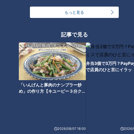
もっと見る
屋台ラーメンの思い出
初めて屋台ラーメンを食べた昭和４０年代は、すでに軽トラッ
記事で見る
クだったが、それ以前の屋台は、リヤカーだったそうだ。やっ
て来るのは、夕方ではなく、完全に日も落ちた午後９時すぎか
ら夜半にかけての時間だった。夕食後に、少し小腹がすき始め
弁当3個で3万円？PayP
た頃である。チャルメラの音色が近づいてくると、どこの街角
で店員のひと言にイラッ
にいるのか、町内を探しながら走った。
「いんげんと豚肉のナンプラー炒
め」の作り方【キユーピー３分クッ
ひとつの“外食”だった
キング】
2026/08/07 18:00
2026/