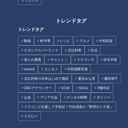
ドラゴンズ
が、味にはしっくりきそうでもある。
トレンドタグ
独特な登場曲があった
トレンドタグ
動画
町中華
レシピ
グルメ
中村彩賀
ナガシマスパーランド
北辻利寿
生活
道との遭遇
チャント！
ドラゴンズ
伊豆半島
newsX
エンタメ
中部国際空港
北辻利寿の日本はじめて物語
夏目みな美
藤田朋子
CBCアナウンサー
DCM
SDGs
if珈琲店
お金
アジア大会
ゲンキの時間
ダイソー
ドラゴンズを愛して半世紀！竹内茂喜の『野球のドテ煮』
ラグビー