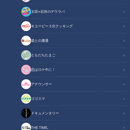
太田×石井のデララバ
キユーピー３分クッキング
道との遭遇
CBCテレビ：画像『写真AC』より「屋台ラーメン」
ともだちたまご
ニュースコラム
東西南北論説風
恋はロケ中に！
哀愁たっぷりのメロディーが窓の外から流れてくると、もうた
アナウンサー
まらない。住んでいる街に、夜な夜な「屋台ラーメン」がやっ
て来た。懐かしい夜食の思い出である。
ゴゴスマ
INDEX
ドキュメンタリー
屋台ラーメンの歴史
THE TIME,