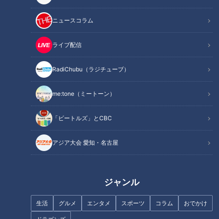
独特な登場曲があった
屋台ラーメンの思い出
ニュースコラム
ひとつの“外食”だった
即席めんにも「チャルメラ」
ライブ配信
カップめんの登場で･･･
オススメ関連コンテンツ
RadiChubu（ラジチューブ）
me:tone（ミートーン）
屋台ラーメンの歴史
「ビートルズ」とCBC
「屋台ラーメン」は、その荷台に、ラーメンの食材、食器、コ
アジア大会 愛知・名古屋
ンロ、さらに料理に使ったり食器を洗ったりする水などを積ん
でやって来た。言わば、ラーメンの“移動販売店”である。もと
もとは、江戸時代にあった「夜鳴きそば」に由来すると言われ
ジャンル
ている。明治時代に、海外から日本にラーメンという麺メニュ
ーが持ち込まれて、横浜など港町の屋台で提供されていたもの
生活
グルメ
エンタメ
スポーツ
コラム
おでかけ
が、移動式の店スタイルで登場した。「中華そば」と呼んだ方