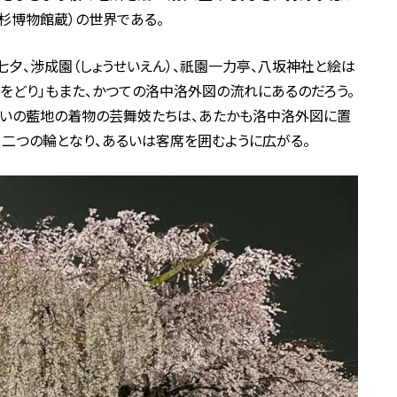
杉博物館蔵）の世界である。
、七夕、渉成園（しょうせいえん）、祇園一力亭、八坂神社と絵は
をどり」もまた、かつての洛中洛外図の流れにあるのだろう。
揃いの藍地の着物の芸舞妓たちは、あたかも洛中洛外図に置
二つの輪となり、あるいは客席を囲むように広がる。