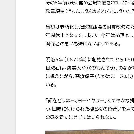
その６年前から、他の会場で催されていた「
歌舞練場（ぎおんこうぶかぶれんじょう）で、
当初は老朽化した歌舞練場の耐震改修のた
年間休止となってしまった。今年は杮落とし
関係者の思いも殊に深いようである。
明治５年（１８７２年）に創始されてから１５
目漱石は『虞美人草（ぐびじんそう）』のな
に構えながら、高浜虚子（たかはま きょし
いる。
「都をどりはー、ヨーイヤサー」あでやかな
つ、団扇に付けられた柳と桜の色合いを見て
の感を新たにせずにはいられない。