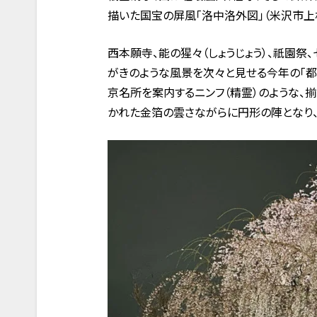
描いた国宝の屏風「洛中洛外図」（米沢市上
西本願寺、能の猩々（しょうじょう）、祇園祭
がきのような風景を次々と見せる今年の「都
京名所を案内するニンフ（精霊）のような、
かれた金箔の雲さながらに円形の陣となり、