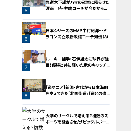
急逝木下雄がハマの夜空に降らせた
涙雨 侍・井端コーチが今だから明
5
かす“ドラ大野雄起用法”秘話
日本シリーズのＭＶＰ中村紀洋～ド
ラゴンズ立浪新政権コーチ列伝（3）
6
ルーキー捕手・石伊雄太に球界が注
目！優勝と共に輝いた竜のキャッチャ
7
ー列伝
【道マニア】新潟・古代から日本海側
を支えてきた「北国街道」【道との遭
8
遇】
大学のサークルで増える？複数のス
ポーツを融合させた「ピックルボー
ル」