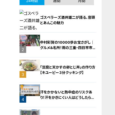
24時間
週間
月間
ゴスペラーズ酒井雄二が語る、音頭
とあんこの魅力
中村彩賀の10000歩お宝さがし｜
グルメ＆名所！雨の三重・四日市市で
1
2
お宝探し【チャント！特集】
「豆腐と天かすの卵とじ丼」の作り方
【キユーピー３分クッキング】
3
汗をかかないと熱中症のリスクあ
り！汗をかきにくい人はどうしたらい
4
いの？