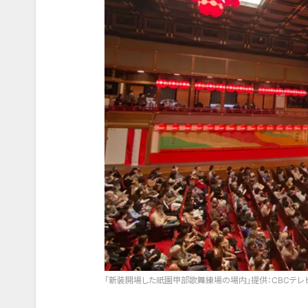
「新装開場した祇園甲部歌舞練場の場内」提供：CBCテレ