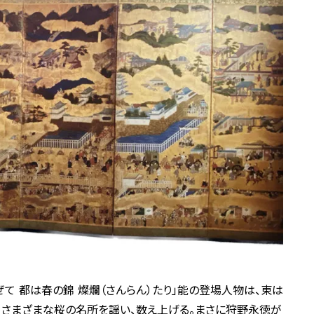
て 都は春の錦 燦爛（さんらん）たり」能の登場人物は、東は
、さまざまな桜の名所を謡い、数え上げる。まさに狩野永徳が