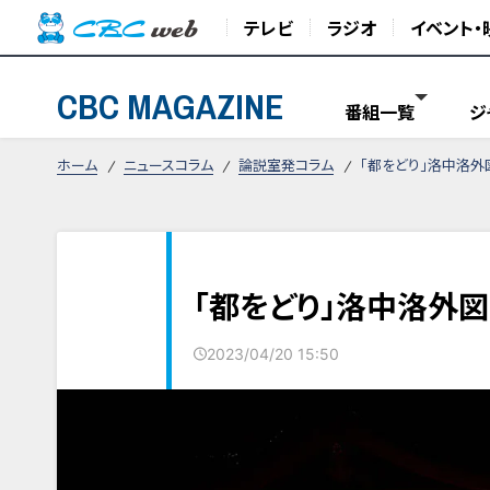
テレビ
ラジオ
イベント・
CBC MAGAZINE
番組一覧
ジ
ホーム
ニュースコラム
論説室発コラム
「都をどり」洛中洛外
「都をどり」洛中洛外
2023/04/20 15:50