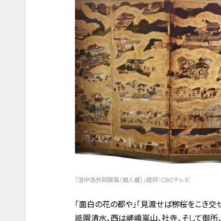
「洛中洛外図屏風（個人蔵）」提供：CBCテレビ
「面白の花の都や」「見渡せば栁桜をこき交ぜ
祇園清水、西は嵯峨嵐山、社寺、そして御所