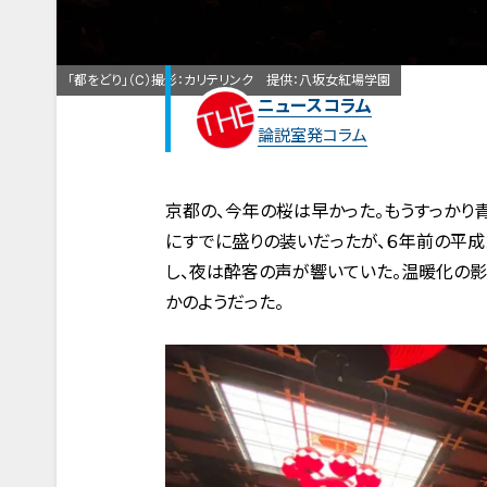
「都をどり」（C）撮影：カリテリンク 提供：八坂女紅場学園
ニュースコラム
論説室発コラム
京都の、今年の桜は早かった。もうすっかり
にすでに盛りの装いだったが、６年前の平成
し、夜は酔客の声が響いていた。温暖化の
かのようだった。