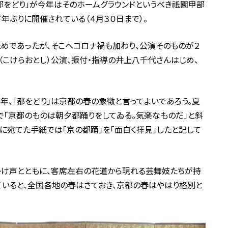
都をどり」が今年はそのホームグラウンドというべき祇園甲部
７年ぶりに開催されている（４月３０日まで）。
めであったが、そこへコロナ禍も加わり、公演そのものが２
（こけらおとし）公演、振付・指導の井上八千代さんはじめ、
０年、「都をどり」は京都の春の象徴と言ってよいであろう。夏
かで「京都のものは朝夕都踊りをしてゐる。気楽なものだ」と斜
）に宛てた手紙では「京の都踊」を「面白く拝見」したと記して
掛け声とともに、客席左右の花道から現れる芸舞妓たちが持
いると、全国各地の春はさておき、京都の春はやはり格別と