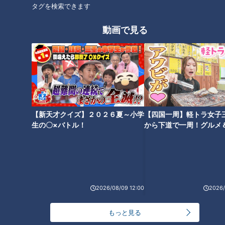
タグを検索できます
だ。
動画で見る
予算編成のスケジュール「例年と今回」
最近の政府予算編成作業を簡単に説明すると、まず、前年の6
月頃には政府の基本的な考え方、いわゆる骨太の方針が決定す
る。
【新天才クイズ】２０２６夏～小学
【四国一周】軽トラ女子
これを受けて、各省庁から、主な政策要望と予算額をとりまと
生の〇×バトル！
から下道で一周！グルメ
めた概算要求が8月末に財務省に出されて実務作業がスター
イブ⑳
ト、12月には財務省の原案がまとまり、さらに大臣間の政治的
な折衝も経て、政府予算案が12月中に閣議決定される。
これを翌年1月に招集される通常国会で審議、衆議院と参議院
で可決して、新年度4月からの予算執行に間に合わせるという
2026/08/09 12:00
2026/
のが通常のスケジュールだ。
もっと見る
ところが今年は、新型コロナウイルス感染拡大への対策を優先