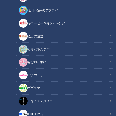
太田×石井のデララバ
キユーピー３分クッキング
画像『写真AC』より国会議事堂
道との遭遇
ニュースコラム
論説室発コラム
ともだちたまご
今は自民党総裁選の真っ最中だ。だが、種々の報道でご存知の
恋はロケ中に！
ことと思うが、国会のある永田町では、新総理・総裁の下馬評
とともに、新総理・総裁が就任後、すぐに衆議院の解散総選挙
アナウンサー
に打って出るのではないかという噂が飛び交っている。
ゴゴスマ
解散説の主な根拠は、安倍総理の退陣表明後、政権の評価や内
閣支持率が急上昇していることで、与党が有利な今、選挙だ、
ドキュメンタリー
というもの。投票日は10月25日だ、いや、それでは日程が窮
屈すぎるので一週間後の11月1日になるだろう、というあたり
THE TIME,