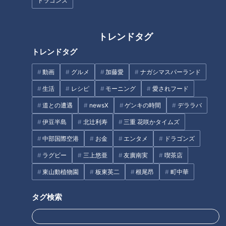
ドラゴンズ
決めたら解散・総選挙となっているからだ。だから解散は総理
の専権事項などという。
トレンドタグ
つまり、基本、国会が開いていれば、総理の判断一つで、いつ
トレンドタグ
でも解散総選挙はあり得る。国民の政治参加の大きな機会であ
る総選挙報道をしっかりと行わなければならない立場の私達
動画
グルメ
加藤愛
ナガシマスパーランド
も、いつ解散があってもいいように、これに備えた準備はもち
生活
レシピ
モーニング
愛されフード
ろんしている。
道との遭遇
newsX
ゲンキの時間
デララバ
伊豆半島
北辻利寿
三重 花咲かタイムズ
気になることは「予算編成と経済」
中部国際空港
お金
エンタメ
ドラゴンズ
ラグビー
三上悠亜
友廣南実
喫茶店
ただ、このコロナ禍の真っただ中、さまざまな業種が深刻な経
済的影響を受けている中での解散総選挙については、個人的に
東山動植物園
板東英二
根尾昂
町中華
とても気になっていることが一つある。
タグ検索
仮に解散総選挙が年内にあったとして、それが来年度の政府予
算編成と日本経済にどれほどの影響を与えるのかということ