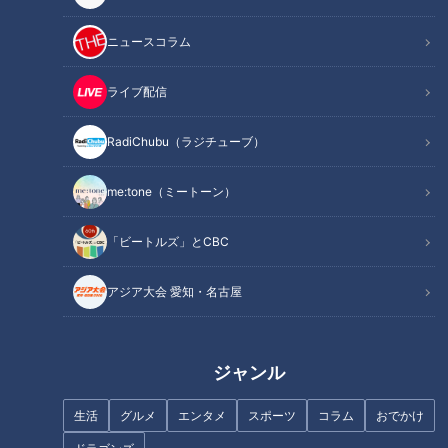
が現在の多数説と言えるだろうか。
ニュースコラム
INDEX
ライブ配信
「解散は総理の専権事項」の意味
気になることは「予算編成と経済」
RadiChubu（ラジチューブ）
予算編成のスケジュール「例年と今回」
「越年予算編成」の記憶
me:tone（ミートーン）
「解散と予算編成と経済と」問われる新総理の資質
オススメ関連コンテンツ
「ビートルズ」とCBC
アジア大会 愛知・名古屋
「解散は総理の専権事項」の意味
ジャンル
そもそも、総理の解散権については、憲法解釈を含め様々な議
論がある。ここではそこには立ち入らない。現行憲法下で行わ
生活
グルメ
エンタメ
スポーツ
コラム
おでかけ
れた1952年の、いわゆる抜き打ち解散以降は、総理が解散を