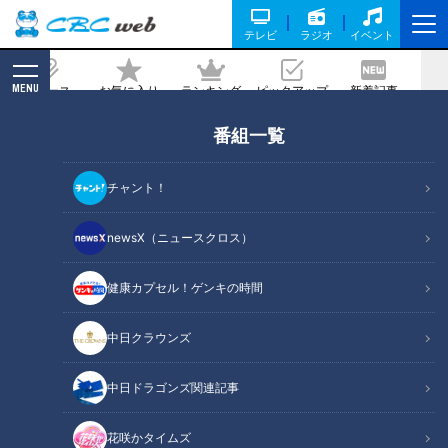
テレビ
ラジオ
イベント
MENU
ニュース
お気に入り
ランキング
ピックアップ
新着記事
CBC MAGAZINE
番組一覧
永田町に飛び交う「解散の噂」と予算編
成
チャント！
2020/09/10 11:00
newsX（ニュースクロス）
健康カプセル！ゲンキの時間
中日クラウンズ
中日ドラゴンズ関連記事
花咲かタイムズ