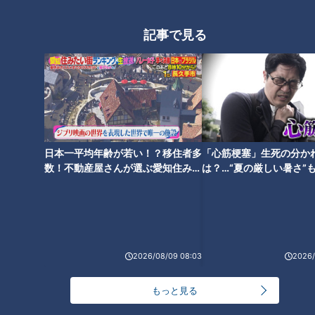
させることなどを理由に、骨太方針は7月にずれ込み、概算要
記事で見る
求の期限も9月末と、いつもより1カ月延期された。
このように予算編成の日程がすでに1ヶ月窮屈になっている中
で、仮に、政府予算案が閣議決定される前に、解散総選挙とな
れば、さらにこの間、事実上、国の予算編成作業がストップし
てしまうことになりかねない。
仮にそうなった場合、予算案決定が遅れることはないのか、ま
た、スケジュール通りに編成できたとしても、実務作業に影響
日本一平均年齢が若い！？移住者多
「心筋梗塞」生死の分か
が出て、肝心の中身に影響はないのか、こうしたことで大変な
数！不動産屋さんが選ぶ愛知住みた
は？…“夏の厳しい暑さ”
い街ランキング1位は？
に！発症前のキケンなサ
試練に直面している経済に影響は出ないのだろうか。
法
「越年予算編成」の記憶
2026/08/09 08:03
2026/
思い出すのは1994年度の予算編成だ。このときは、前年の
もっと見る
1993年に細川連立内閣が成立、結党以来、はじめて自民党が
下野する政権交代があったこともあり、政府予算案の閣議決定