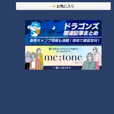
は越年、それも遅れに遅れて2月15日となった。
お気に入り
1994年2月は、12日未明に東京で大雪となり、当時、東京駐在
記者だった私は、まだ雪の残る中、異例の越年予算折衝の取材
活動に駆け回ったことを覚えている。
結局、細川内閣は予算の成立を見ることなく総辞職、これを継
いだ羽田内閣が予算を成立させたのは、新年度入りして2カ月
たった6月に入ってからだった。
その間は、いわゆるつなぎ予算でしのいだが、当時の日本はい
わゆるバブル景気の崩壊からなんとか立ち直ろうとしていた時
期にあたり、予算編成の遅れは、当然ながら日本経済にとって
マイナスであった。
「解散と予算編成と経済と」問われる新総理の資
質
ただ、大きな経済の局面を見ると、当時はバブル崩壊と言って