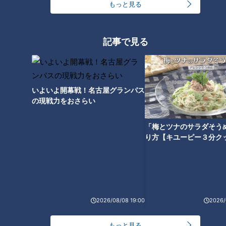
もっと見る
記事で見る
旅の目的地にしたくなる道の駅
三重・松阪市 道の駅 飯高駅
いよいよ開幕戦！名古屋グランパス
の現戦力をおさらい
「梅とツナのサラダそう
り方【キユーピー３分ク
2026/08/08 19:00
2026/
もっと見る