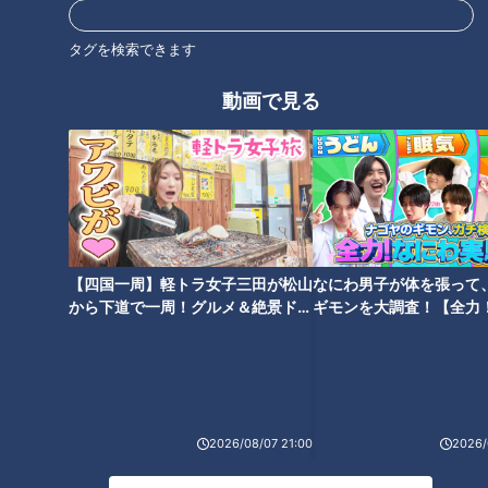
タグを検索できます
オススメ関連コンテンツ
動画で見る
日本最古 熊野のパワースポット
江戸時代の味を忠実に再現！？
球界スーパースターも参拝
桑名の絶品！焼きはまぐり
【四国一周】軽トラ女子三田が松山
なにわ男子が体を張って
から下道で一周！グルメ＆絶景ドラ
ギモンを大調査！【全力
イブ⑳
験部～ナゴヤのギモン、
～】
病院のウラ側 人命救う薬剤師
超美味！大内山瓶バター 手間ひ
2026/08/07 21:00
2026/
薬剤師のお仕事場に突撃
まかけまくりの逸品