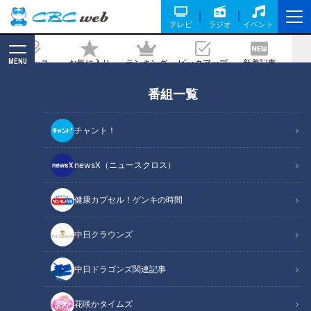
テレビ
ラジオ
イベント
MENU
ニュース
お気に入り
ランキング
ピックアップ
新着記事
CBC MAGAZINE
番組一覧
ここまで進化 建設業の魅力発見 建設業
界 将来の担い手確保
チャント！
2026/05/13 17:50
2026年5月13日放送
newsX（ニュースクロス）
健康カプセル！ゲンキの時間
中日クラウンズ
中日ドラゴンズ関連記事
花咲かタイムズ