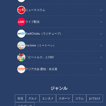
ニュースコラム
伝統の技を注いだ ひとしずく
海沿いキャンプ場で夏レジャー
ライブ配信
三重の逸品 四日市の萬古焼
熊野灘臨海公園の新施設！
RadiChubu（ラジチューブ）
me:tone（ミートーン）
「ビートルズ」とCBC
タイムカプセルで50年前へ！三
三重の伝統工芸 松阪木綿 天然
重県誕生150周年記念
藍染糸で織る粋な縞柄
アジア大会 愛知・名古屋
ジャンル
生活
グルメ
エンタメ
スポーツ
コラム
おでかけ
社員の健康増進で業績もアップ
体験！ハーブに癒やされ薬を学