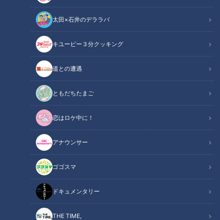
太田×石井のデララバ
動画配信期限
2028年3月31日（金）23:59まで
キユーピー３分クッキング
チャント！
道との遭遇
「よしお兄さんのもっと“みえ”推し！」動画
ともだちたまご
三重県では建設業の将来の担い手を確保するため様々な施策を
行っています。 今回、よしお兄さんは桑名市の天元工業へ。
恋はロケ中に！
子どもたちと一緒に進化する建設業を体験します。
アナウンサー
この記事の画像を見る
ゴゴスマ
この記事を見たあなたへのおすすめ
ドキュメンタリー
THE TIME,