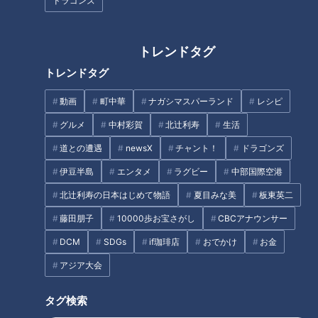
ドラゴンズ
健康づくりを応援する企業
ぶ 多気町VISONに新店舗
タグ
トレンドタグ
動画
生活
チャント！
三重
小林よしひさ
トレンドタグ
動画
町中華
ナガシマスパーランド
レシピ
番組紹介
グルメ
中村彩賀
北辻利寿
生活
道との遭遇
newsX
チャント！
ドラゴンズ
チャント！
伊豆半島
エンタメ
ラグビー
中部国際空港
「よしお兄さんのもっと“みえ”推し！」動画
北辻利寿の日本はじめて物語
夏目みな美
板東英二
身近な生活情報から芸能、どこよりも詳しい天気情報などなど、東
海3県にとことん寄り添う新しい報道・情報番組。毎週月～金曜 午
藤田朋子
10000歩お宝さがし
CBCアナウンサー
後3:49～5:50放送（金曜は午後4:50～5:50放送）。
DCM
SDGs
if珈琲店
おでかけ
お金
ホームページ
アジア大会
番組サイト
タグ検索