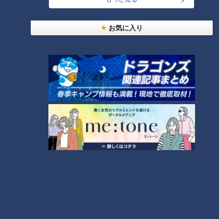
ランキング
RANKING
お気に入り
24時間
週間
月間
友廣アナの自転車旅｜愛知・蒲郡市へ！三河湾ぐる
っと125kmの自転車旅！【チャント！特集】
1
大学のサークルで増える？複数のスポーツを融合さ
せた「ピックルボール」
「人を狂わせる魅力がある」道マニア・鹿取茂雄が
惚れ込んだレンガの橋梁とは？未公開の道3選
3
弁当3個で3万円？PayPay会計ミスで店員のひと言
にイラッ