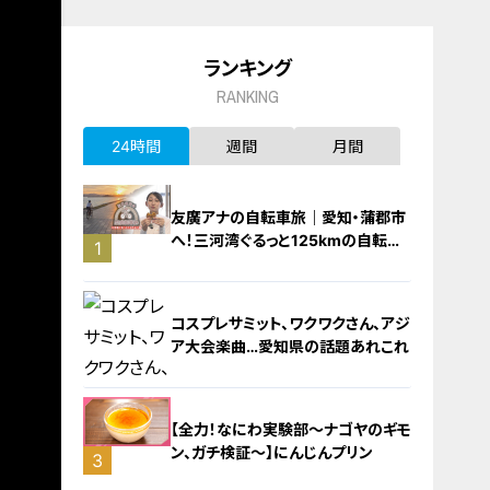
ランキング
RANKING
24時間
週間
月間
友廣アナの自転車旅｜愛知・蒲郡市
へ！三河湾ぐるっと125kmの自転車
1
旅！【チャント！特集】
コスプレサミット、ワクワクさん、アジ
ア大会楽曲…愛知県の話題あれこれ
【全力！なにわ実験部～ナゴヤのギモ
ン、ガチ検証～】にんじんプリン
3