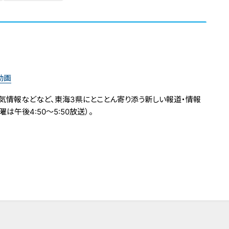
動画
気情報などなど、東海3県にとことん寄り添う新しい報道・情報
は午後4:50～5:50放送）。