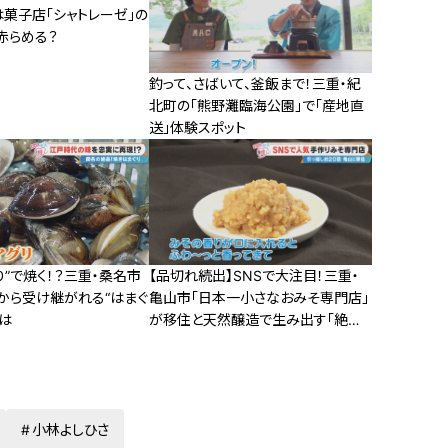
は菓子店「シャトレーゼ」の
赤らめる？
釣って、さばいて、釜飯まで！三重・紀
北町の「熊野灘臨海公園」で「産地直
送」体験スポット
り”で焼く！？三重・桑名市
【品切れ続出】SNSで大注目！三重・
から受け継がれる“はまぐ
亀山市「日本一小さなおみそ専門店」
は
が移住と天然醸造で生み出す「絶品
みそ」とは
小林よしひさ