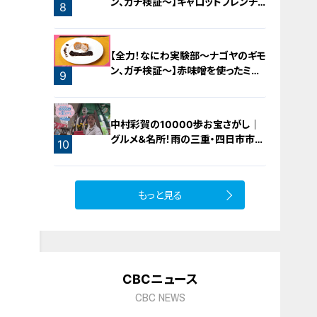
ン、ガチ検証～】キャロットフレンチ
8
ロースト
7
【全力！なにわ実験部～ナゴヤのギモ
ン、ガチ検証～】赤味噌を使ったミル
9
フィーユ味噌トンカツ
中村彩賀の10000歩お宝さがし｜
グルメ＆名所！雨の三重・四日市市で
10
お宝探し【チャント！特集】
もっと見る
CBCニュース
CBC NEWS