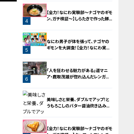
2
【全力！なにわ実験部～ナゴヤのギモ
ン、ガチ検証～】しらたきで作った豚
4
バラミンチの油そば
なにわ男子が体を張って、ナゴヤの
ギモンを大調査！【全力！なにわ実験
5
部～ナゴヤのギモン、ガチ検証～】
「人を狂わせる魅力がある」道マニ
ア・鹿取茂雄が惚れ込んだレンガの
6
橋梁とは？未公開の道3選
美味しさと栄養、ダブルでアップ！と
うもろこしのバター醤油炊き込みご
飯
【全力！なにわ実験部～ナゴヤのギモ