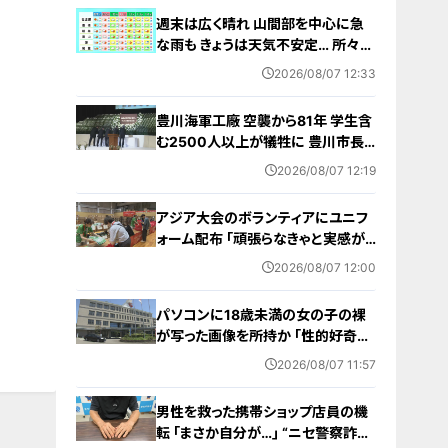
週末は広く晴れ 山間部を中心に急
な雨も きょうは天気不安定… 所々で
雨予想 愛知･名古屋･岐阜･三重の天
2026/08/07 12:33
気予報（8/7 昼）
豊川海軍工廠 空襲から81年 学生含
む2500人以上が犠牲に 豊川市長
｢恒久平和に向けて全力を尽くす｣ 平
2026/08/07 12:19
和祈念式典で誓う
アジア大会のボランティアにユニフ
ォーム配布 ｢頑張らなきゃと実感が
湧いた｣ 名古屋･中区の愛知県体育
2026/08/07 12:00
館
パソコンに18歳未満の女の子の裸
が写った画像を所持か ｢性的好奇心
を満たす目的｣ 小学校講師の38歳
2026/08/07 11:57
男を逮捕 自宅からはAIで生成したと
みられる性的画像も
男性を救った携帯ショップ店員の機
転 ｢まさか自分が…｣ “ニセ警察詐