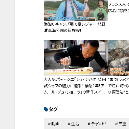
フランス人
店名に顔を
海沿いキャンプ場で夏レジャー 熊野
灘臨海公園の新施設！
大人気パティシエ「シェ・シバタ」柴田
“まつぼっく
武シェフの魅力に迫る！ 構想1年「ア
で江戸時代
ムール・デュ・ショコラ」の新作スイー
り調理法”と
ツとは！？
タグ
動画
生活
チャント！
三重